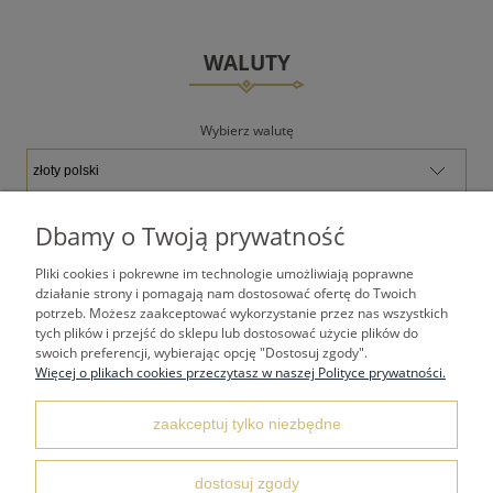
WALUTY
Wybierz walutę
Dbamy o Twoją prywatność
Pliki cookies i pokrewne im technologie umożliwiają poprawne
TWOJE KONTO
działanie strony i pomagają nam dostosować ofertę do Twoich
potrzeb. Możesz zaakceptować wykorzystanie przez nas wszystkich
tych plików i przejść do sklepu lub dostosować użycie plików do
PŁATNOŚCI I DOSTAWA
swoich preferencji, wybierając opcję "Dostosuj zgody".
Więcej o plikach cookies przeczytasz w naszej Polityce prywatności.
REGULAMINY
zaakceptuj tylko niezbędne
dostosuj zgody
KONTAKT I DANE ADRESOWE