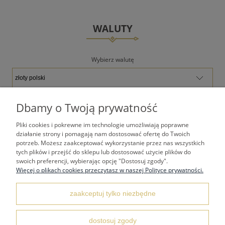
WALUTY
Wybierz walutę
Dbamy o Twoją prywatność
Pliki cookies i pokrewne im technologie umożliwiają poprawne
TWOJE KONTO
działanie strony i pomagają nam dostosować ofertę do Twoich
potrzeb. Możesz zaakceptować wykorzystanie przez nas wszystkich
tych plików i przejść do sklepu lub dostosować użycie plików do
PŁATNOŚCI I DOSTAWA
swoich preferencji, wybierając opcję "Dostosuj zgody".
Więcej o plikach cookies przeczytasz w naszej Polityce prywatności.
REGULAMINY
zaakceptuj tylko niezbędne
dostosuj zgody
KONTAKT I DANE ADRESOWE