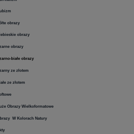
ubizm
ółte obrazy
iebieskie obrazy
zarne obrazy
zarno-białe obrazy
zarny ze złotem
iałe ze złotem
oftowe
uże Obrazy Wielkoformatowe
brazy W Kolorach Natury
kty