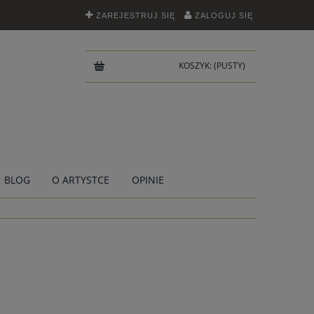
ZAREJESTRUJ SIĘ
ZALOGUJ SIĘ
KOSZYK:
(PUSTY)
BLOG
O ARTYSTCE
OPINIE