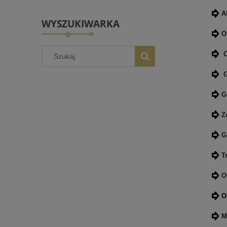
A
WYSZUKIWARKA
O
O
G
G
Z
G
T
O
O
M