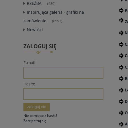
RZEŹBA
(480)
K
Inspirująca galeria - grafiki na
zamówienie
(6597)
Ż
Nowości
N
C
ZALOGUJ SIĘ
C
E-mail:
C
B
Hasło:
L
D
zaloguj się
O
Nie pamiętasz hasła?
Zarejestruj się
A