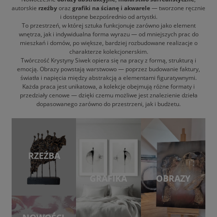
autorskie
rzeźby
oraz
grafiki na ścianę i akwarele
— tworzone ręcznie
i dostępne bezpośrednio od artystki.
To przestrzeń, w której sztuka funkcjonuje zarówno jako element
wnętrza, jak i indywidualna forma wyrazu — od mniejszych prac do
mieszkań i domów, po większe, bardziej rozbudowane realizacje o
charakterze kolekcjonerskim.
Twórczość Krystyny Siwek opiera się na pracy z formą, strukturą i
emocją. Obrazy powstają warstwowo — poprzez budowanie faktury,
światła i napięcia między abstrakcją a elementami figuratywnymi.
Każda praca jest unikatowa, a kolekcje obejmują różne formaty i
przedziały cenowe — dzięki czemu możliwe jest znalezienie dzieła
dopasowanego zarówno do przestrzeni, jak i budżetu.
RZEŹBA
GRAFIKA
OBRAZY