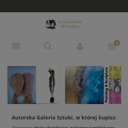
Autorska Galeria Sztuki, w której kupisz:
Nowoczesne
obrazy abstrakcyjne
,
malarstwo surrealistyczne
,