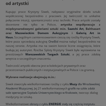
od artystki
Kupując prace Krystyny Siwek, nabywasz oryginalne dzieło sztuki
współczesnej bezpośrednio z pracowni. Jej twórczość to unikalne
połączenie intuicji, spontaniczności oraz techniki. Prace artystki zostały
docenione nie tylko w Polsce,
artystka współpracuje z
międzynarodowymi galeriami sztuki min.
Saatchi Art
, Balthasart
oraz
Mazowieckim Domem Aukcyjnym
i
Galerią Art in
Haus.
Szczególnym zainteresowaniem cieszą się rzeźby Krystyny Siwek,
które poza sprzedażą aukcyjną
OneBid
można nabyć bezpośrednio na
naszej stronie. Artystka ma na swoim koncie liczne osiągnięcia, które
budują jej autorytet. Rzeźba Sploty Krystyny Siwek była wystawiona na
prestiżowych
Warszawskich Targach Sztuki
, a jej prace zdobią
wnętrza o szczególnym znaczeniu.
Twórczość artystki obecna jest w kolekcjach prywatnych oraz
przestrzeniach publicznych i instytucjonalnych w Polsce i za granicą.
Wybrane realizacje obejmują m.in.:
Siwek stworzyła wielkoformatowe rzeźby z cyklu
Muzy
dla Wrocławskiej
Akademii Muzycznej
. Jej 21 wielkoformatowych
grafik na szkle zdobi
sale operacyjne Szpitala Uniwersyteckiego w Krakowie
, tworząc dialog
medycyny ze sztuką.
Wielkoformatowe
obrazy z cyklu
ENERGIE
stały się częścią instytutu