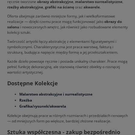
ręcznie tworzone
obrazy abstrakcyjne
,
malarstwo surrealistyczne
,
rzeźby abstrakcyjne
,
grafiki na ścianę
oraz
akwarele
.
Oferta obejmuje zarówno mniejsze formy, jak i wielkoformatowe
realizacje — dzięki czemu prace mogą funkcjonować jako
obrazy do
salonu
i nowoczesnych wnętrz, jak również jako rozbudowane elementy
kolekcji sztuki.
Twórczość artystki łączy abstrakcję z elementami figuratywnymi i
symbolicznymi. Charakterystyczna jest praca warstwą, fakturą i
strukturą, budująca napięcie między formą a jej przekształceniem.
Każde dzieło powstaje ręcznie i posiada unikalny charakter. Prace mogą
pełnić funkcję dekoracyjną, ale stanowią również obiekty o rosnącej
wartości artystycznej.
Dostępne Kolekcje
Malarstwo abstrakcyjne i surrealistyczne
Rzeźba
Grafika/rysunek/akwarela
Kolekcje obejmują prace w różnych rozmiarach i przedziałach cenowych
— od mniejszych form po większe, bardziej złożone realizacje.
Sztuka współczesna - zakup bezpośrednio