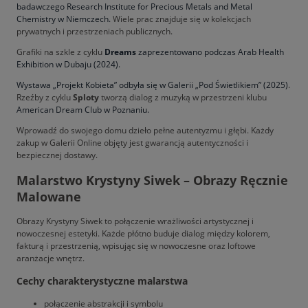
badawczego Research Institute for Precious Metals and Metal
Chemistry w Niemczech.
Wiele prac znajduje się w kolekcjach
prywatnych i przestrzeniach publicznych.
Grafiki na szkle z cyklu
Dreams
zaprezentowano podczas Arab Health
Exhibition w Dubaju (2024).
Wystawa „Projekt Kobieta” odbyła się w Galerii „Pod Świetlikiem” (2025)
.
Rzeźby z cyklu
Sploty
tworzą dialog z muzyką w przestrzeni klubu
American Dream Club w Poznaniu.
Wprowadź do swojego domu dzieło pełne autentyzmu i głębi. Każdy
zakup w Galerii Online objęty jest gwarancją autentyczności i
bezpiecznej dostawy.
Malarstwo Krystyny Siwek – Obrazy Ręcznie
Malowane
Obrazy Krystyny Siwek to połączenie wrażliwości artystycznej i
nowoczesnej estetyki. Każde płótno buduje dialog między kolorem,
fakturą i przestrzenią, wpisując się w nowoczesne oraz loftowe
aranżacje wnętrz.
Cechy charakterystyczne malarstwa
połączenie abstrakcji i symbolu