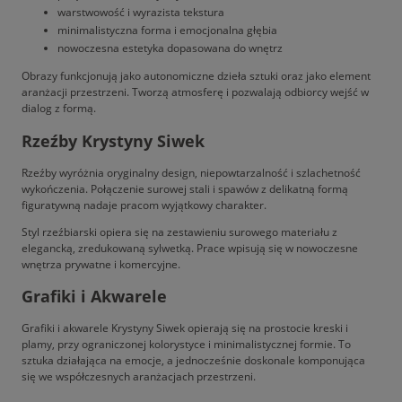
warstwowość i wyrazista tekstura
minimalistyczna forma i emocjonalna głębia
nowoczesna estetyka dopasowana do wnętrz
Obrazy funkcjonują jako autonomiczne dzieła sztuki oraz jako element
aranżacji przestrzeni. Tworzą atmosferę i pozwalają odbiorcy wejść w
dialog z formą.
Rzeźby Krystyny Siwek
Rzeźby wyróżnia oryginalny design, niepowtarzalność i szlachetność
wykończenia. Połączenie surowej stali i spawów z delikatną formą
figuratywną nadaje pracom wyjątkowy charakter.
Styl rzeźbiarski opiera się na zestawieniu surowego materiału z
elegancką, zredukowaną sylwetką. Prace wpisują się w nowoczesne
wnętrza prywatne i komercyjne.
Grafiki i Akwarele
Grafiki i akwarele Krystyny Siwek opierają się na prostocie kreski i
plamy, przy ograniczonej kolorystyce i minimalistycznej formie. To
sztuka działająca na emocje, a jednocześnie doskonale komponująca
się we współczesnych aranżacjach przestrzeni.