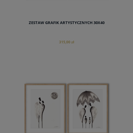
ZESTAW GRAFIK ARTYSTYCZNYCH 30X40
315,00 zł
do koszyka