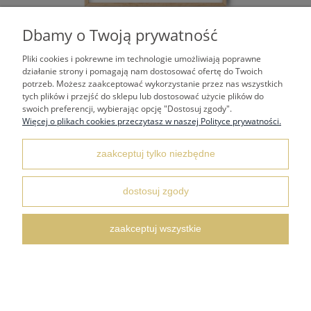
Dbamy o Twoją prywatność
AKT ABSTRAKCYJNY 30X40 TUSZ I AKWARELA
Pliki cookies i pokrewne im technologie umożliwiają poprawne
działanie strony i pomagają nam dostosować ofertę do Twoich
potrzeb. Możesz zaakceptować wykorzystanie przez nas wszystkich
159,00 zł
tych plików i przejść do sklepu lub dostosować użycie plików do
swoich preferencji, wybierając opcję "Dostosuj zgody".
Więcej o plikach cookies przeczytasz w naszej Polityce prywatności.
zaakceptuj tylko niezbędne
do koszyka
dostosuj zgody
zaakceptuj wszystkie