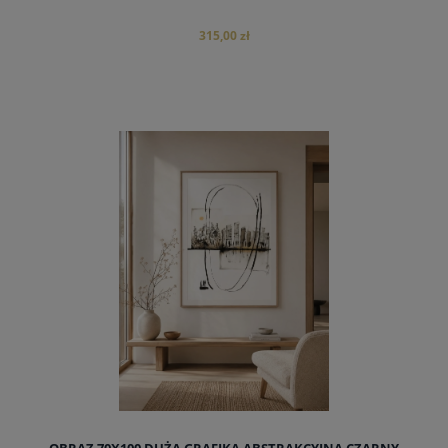
315,00 zł
do koszyka
OBRAZ 70X100 DUŻA GRAFIKA ABSTRAKCYJNA CZARNY