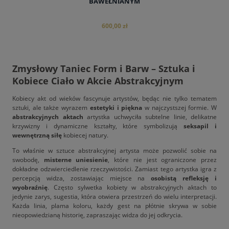
BAWEŁNIANYM
600,00 zł
Zmysłowy Taniec Form i Barw – Sztuka i
Kobiece Ciało w Akcie Abstrakcyjnym
do koszyka
Kobiecy akt od wieków fascynuje artystów, będąc nie tylko tematem
sztuki, ale także wyrazem
estetyki i piękna
w najczystszej formie. W
abstrakcyjnych aktach
artystka uchwyciła subtelne linie, delikatne
krzywizny i dynamiczne kształty, które symbolizują
seksapil i
wewnętrzną siłę
kobiecej natury.
To właśnie w sztuce abstrakcyjnej artysta może pozwolić sobie na
swobodę,
misterne uniesienie
, które nie jest ograniczone przez
dokładne odzwierciedlenie rzeczywistości. Zamiast tego artystka igra z
percepcją widza, zostawiając miejsce na
osobistą refleksję i
wyobraźnię
. Często sylwetka kobiety w abstrakcyjnych aktach to
jedynie zarys, sugestia, która otwiera przestrzeń do wielu interpretacji.
Każda linia, plama koloru, każdy gest na płótnie skrywa w sobie
nieopowiedzianą historię, zapraszając widza do jej odkrycia.