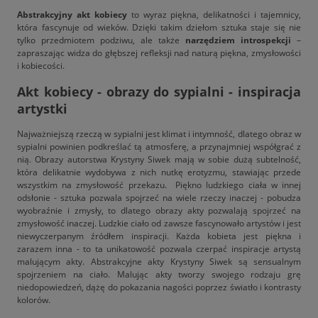
Abstrakcyjny akt kobiecy
to wyraz piękna, delikatności i tajemnicy,
która fascynuje od wieków. Dzięki takim dziełom sztuka staje się nie
tylko przedmiotem podziwu, ale także
narzędziem introspekcji
–
zapraszając widza do głębszej refleksji nad naturą piękna, zmysłowości
i kobiecości.
Akt kobiecy - obrazy do sypialni - inspiracja
artystki
Najważniejszą rzeczą w sypialni jest klimat i intymność, dlatego obraz w
sypialni powinien podkreślać tą atmosferę, a przynajmniej współgrać z
nią. Obrazy autorstwa Krystyny Siwek mają w sobie dużą subtelność,
która delikatnie wydobywa z nich nutkę erotyzmu, stawiając przede
wszystkim na zmysłowość przekazu. Piękno ludzkiego ciała w innej
odsłonie - sztuka pozwala spojrzeć na wiele rzeczy inaczej - pobudza
wyobraźnie i zmysły, to dlatego obrazy akty pozwalają spojrzeć na
zmysłowość inaczej. Ludzkie ciało od zawsze fascynowało artystów i jest
niewyczerpanym źródłem inspiracji. Każda kobieta jest piękna i
zarazem inna - to ta unikatowość pozwala czerpać inspiracje artystą
malującym akty. Abstrakcyjne akty Krystyny Siwek są sensualnym
spojrzeniem na ciało. Malując akty tworzy swojego rodzaju grę
niedopowiedzeń, dążę do pokazania nagości poprzez światło i kontrasty
kolorów.