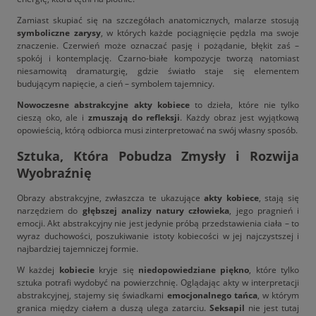
Zamiast skupiać się na szczegółach anatomicznych, malarze stosują
symboliczne zarysy
, w których każde pociągnięcie pędzla ma swoje
znaczenie. Czerwień może oznaczać pasję i pożądanie, błękit zaś –
spokój i kontemplację. Czarno-białe kompozycje tworzą natomiast
niesamowitą dramaturgię, gdzie światło staje się elementem
budującym napięcie, a cień – symbolem tajemnicy.
Nowoczesne abstrakcyjne akty
kobiece
to dzieła, które nie tylko
cieszą oko, ale i
zmuszają do refleksji
. Każdy obraz jest wyjątkową
opowieścią, którą odbiorca musi zinterpretować na swój własny sposób.
Sztuka, Która Pobudza Zmysły i Rozwija
Wyobraźnię
Obrazy abstrakcyjne, zwłaszcza te ukazujące
akty kobiece
, stają się
narzędziem do
głębszej analizy natury człowieka
, jego pragnień i
emocji. Akt abstrakcyjny nie jest jedynie próbą przedstawienia ciała – to
wyraz duchowości, poszukiwanie istoty kobiecości w jej najczystszej i
najbardziej tajemniczej formie.
W każdej
kobiecie
kryje się
niedopowiedziane piękno
, które tylko
sztuka potrafi wydobyć na powierzchnię. Oglądając akty w interpretacji
abstrakcyjnej, stajemy się świadkami
emocjonalnego tańca
, w którym
granica między ciałem a duszą ulega zatarciu.
Seksapil
nie jest tutaj