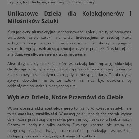
fizyczny, lecz duchowy, zmysłowy i pełen tajemnicy.
Unikatowe Dzieła dla Kolekcjonerów i
Miłośników Sztuki
Kupując
akty abstrakcyjne
w renomowanej galerii, nie tylko nabywasz
unikatowe dzieło sztuki, ale także
inwestujesz w sztukę
, która
wzbogaca Twoje wnętrza i życie codzienne. Te obrazy przyciągają
wzrok, intrygują i
wzbudzają emocje
, czyniąc przestrzeń, w której się
znajdują,
wyjątkową i pełną wyrafinowania
.
Abstrakcyjne akty to dzieła, które wzbudzają kontemplację,
skłaniają
do dialogu
z samym sobą i pozwalają na odkrywanie nowych warstw
znaczeniowych za każdym razem, gdy na nie spoglądamy. Te obrazy są
żywym dowodem na to, że sztuka nie musi być dosłowna, by
oddziaływać na widza z niesłychaną siłą.
Wybierz Dzieło, Które Przemówi do Ciebie
Wybór
obrazu aktu abstrakcyjnego
to nie tylko kwestia estetyki, ale
także
osobistej wrażliwości
. W naszej galerii znajdziesz szeroki wybór
dzieł, które przeniosą Cię w świat pełen emocji, seksapilu i subtelności.
Obrazy te będą nie tylko ozdobą Twojego wnętrza, ale staną się
integralną częścią Twojej codzienności, pobudzając wyobraźnię,
dodając przestrzeni klasy i wyjątkowego charakteru.