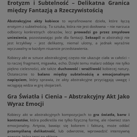
Erotyzm i Subtelność – Delikatna Granica
między Fantazją a Rzeczywistością
Abstrakcyjne akty kobiece
to wyrafinowane dzieła, które łączą
erotyzm z subtelnością. To sztuka, która nie jest dosłowna – nie narzuca
odbiorcy konkretnych obrazów, lecz
prowadzi go przez zmysłowe
uniesienia
, pozostawiając pole dla fantazji.
Seksapil
w abstrakcji nie
jest krzykliwy – jest delikatny, niemal ulotny, a jednak wyraźnie
wyczuwalny w każdym niuansie przedstawienia.
Kobiecy akt w sztuce abstrakcyjnej często nie ukazuje ciała w całości –
to raczej fragment, migawka, echo. Dzięki temu malarz oddaje nie tylko
piękno cielesności, ale także
duchowość
i
wrażliwość
kobiecej natury.
Ostatecznie to
balans między subtelnością a emocjonalnym
napięciem
, który sprawia, że akty abstrakcyjne przyciągają uwagę i
wciągają widza w grę skojarzeń.
Gra Światła i Cienia – Abstrakcyjny Akt Jako
Wyraz Emocji
Kobiecy akt w abstrakcyjnych kompozycjach to
gra światła, barw i
kontrastów
, która podkreśla nie tylko fizyczną formę, ale również stan
emocjonalny. Artysta, bawiąc się kolorem i fakturą, może oddać
przemyślaną delikatność
, lub odwrotnie, wprowadzić intensywną
energię, która tętni na płótnie.