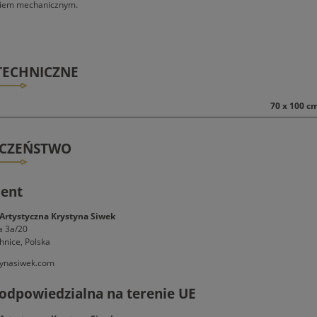
niem mechanicznym.
TECHNICZNE
70 x 100 c
ECZEŃSTWO
ent
Artystyczna Krystyna Siwek
a 3a/20
hnice, Polska
ynasiwek.com
odpowiedzialna na terenie UE