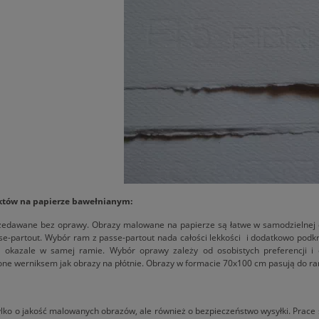
któw na papierze bawełnianym:
zedawane bez oprawy. Obrazy malowane na papierze są łatwe w samodzielnej
se-partout. Wybór ram z passe-partout nada całości lekkości i dodatkowo podk
ż okazale w samej ramie. Wybór oprawy zależy od osobistych preferencji i
ne werniksem jak obrazy na płótnie. Obrazy w formacie 70x100 cm pasują do r
lko o jakość malowanych obrazów, ale również o bezpieczeństwo wysyłki. Prace 