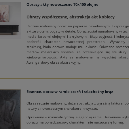
Obrazy akty nowoczesne 70x100 olejne
Obrazy współczesne, abstrakcja akt kobiecy
Ręcznie malowany obraz na papierze bawełnianym. Ekspresyjny
akt ze złotem, bogaty w detale. Obraz został namalowany w tec
media farbami olejnymi i akrylowymi. Ekspresyjność i kolorys
podkreśli charakter nowoczesnej przestrzeni. Wyrazisty
strukturą, biała oprawa nadaje mu lekkości. Odważne połącze
mediów malarskich sprawia, że przenikające się struktury
wielowymiarowość. Akty są malowane na wysokiej jakości
Awangardowy obraz abstrakcyjny.
Essence, obraz w ramie czerń i szlachetny brąz
Obraz ręcznie malowany, duża abstrakcja z wyraźną fakturą, po
natury z nowoczesnym charakterem wyrazu.
Oprawiony w minimalistyczną elegancką ramę. Drewniane wyk
obrazu ma ponadczasowy charakter i nie narzuca się formą.