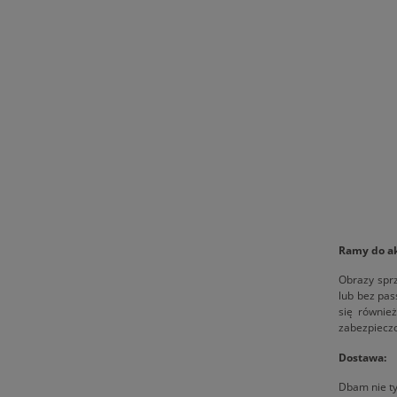
Ramy do a
Obrazy spr
lub bez pas
się równie
zabezpieczo
Dostawa:
Dbam nie ty