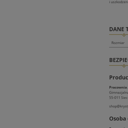
i uszkodze
DANE 
Rozmiar
BEZPI
Produc
Pracownia 
Gimnazjaln
55-011 Siec
shop@kryst
Osoba 