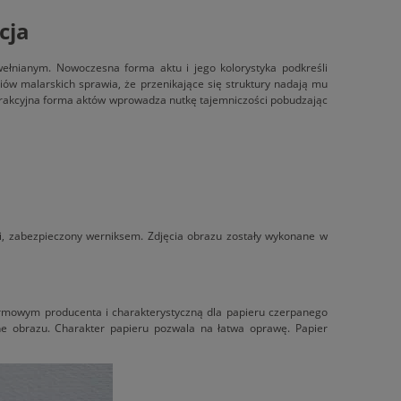
cja
ełnianym. Nowoczesna forma aktu i jego kolorystyka podkreśli
iów malarskich sprawia, że przenikające się struktury nadają mu
trakcyjna forma aktów wprowadza nutkę tajemniczości pobudzając
i, zabezpieczony werniksem. Zdjęcia obrazu zostały wykonane w
firmowym producenta i charakterystyczną dla papieru czerpanego
ne obrazu. Charakter papieru pozwala na łatwa oprawę. Papier