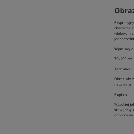
Obraz
Ekspresyjn
charakter s
wielowymiar
jednocześni
Wymiary o
70x100 cm
Technika i
Obraz akt 
naturalnym 
Papier:
Wysokiej ja
krawędzią 
odporny na 