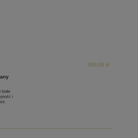
399,00 zł
wany
 białe
jność i
eni.