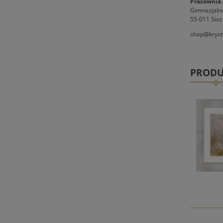
Pracownia 
Gimnazjaln
55-011 Siec
shop@kryst
PRODU