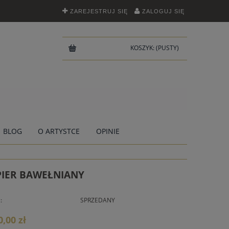
ZAREJESTRUJ SIĘ
ZALOGUJ SIĘ
KOSZYK:
(PUSTY)
BLOG
O ARTYSTCE
OPINIE
PIER BAWEŁNIANY
:
SPRZEDANY
0,00 zł