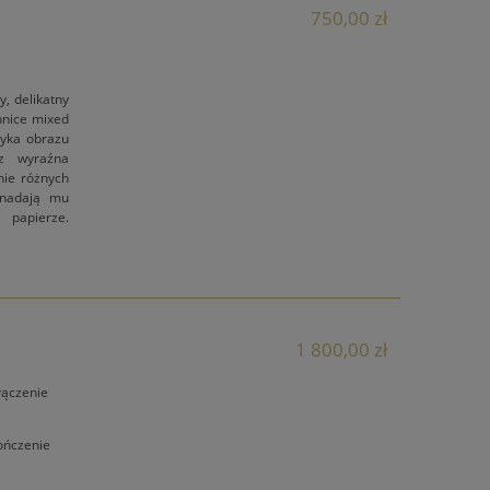
750,00 zł
, delikatny
hnice mixed
tyka obrazu
 z wyraźna
nie różnych
 nadają mu
 papierze.
1 800,00 zł
łączenie
ończenie