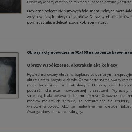
Obraz wykonany w technice mixmedia. Zabezpieczony wernikse
Odważne połączenie surowych faktur naturalnych materiał
zmysłowością kobiecych kształtów. Obraz symbolizuje rów
pomiędzy siłą, a delikatnością kobiecej natury.
Obrazy akty nowoczesne 70x100 na papierze bawełnia
Obrazy współczesne, abstrakcja akt kobiecy
Ręcznie malowany obraz na papierze bawełnianym. Ekspresyjny
akt ze złotem, bogaty w detale. Obraz został namalowany w tec
media farbami olejnymi i akrylowymi. Ekspresyjność i kolorys
podkreśli charakter nowoczesnej przestrzeni. Wyrazisty
strukturą, biała oprawa nadaje mu lekkości. Odważne połącze
mediów malarskich sprawia, że przenikające się struktury
wielowymiarowość. Akty są malowane na wysokiej jakości
Awangardowy obraz abstrakcyjny.