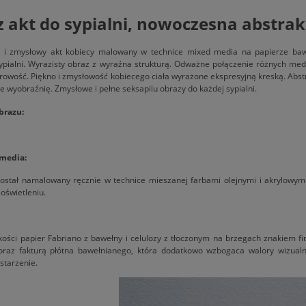
 akt do sypialni, nowoczesna abstrak
y i zmysłowy akt kobiecy malowany w technice mixed media na papierze baw
ypialni. Wyrazisty obraz z wyraźna strukturą. Odważne połączenie różnych med
owość. Piękno i zmysłowość kobiecego ciała wyrażone ekspresyjną kreską. Abs
e wyobraźnię. Zmysłowe i pełne seksapilu obrazy do każdej sypialni.
brazu:
 media:
został namalowany ręcznie w technice mieszanej farbami olejnymi i akrylowym
oświetleniu.
kości papier Fabriano z bawełny i celulozy z tłoczonym na brzegach znakiem 
oraz fakturą płótna bawełnianego, która dodatkowo wzbogaca walory wizual
starzenie.