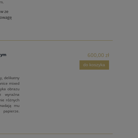
m.
ów ze
nowagę
600,00 zł
nym
do koszyka
, delikatny
hnice mixed
tyka obrazu
 z wyraźna
nie różnych
 nadają mu
 papierze.