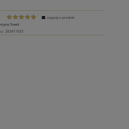
zapytaj o produkt
ystyna Siwek
tu:
202411033