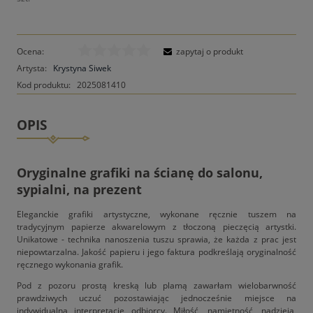
Ocena:
zapytaj o produkt
Artysta:
Krystyna Siwek
Kod produktu:
2025081410
OPIS
Oryginalne grafiki na ścianę do salonu,
sypialni, na prezent
Eleganckie grafiki artystyczne, wykonane ręcznie tuszem na
tradycyjnym papierze akwarelowym z tłoczoną pieczęcią artystki.
Unikatowe - technika nanoszenia tuszu sprawia, że każda z prac jest
niepowtarzalna. Jakość papieru i jego faktura podkreślają oryginalność
ręcznego wykonania grafik.
Pod z pozoru prostą kreską lub plamą zawarłam wielobarwność
prawdziwych uczuć pozostawiając jednocześnie miejsce na
indywidualną interpretację odbiorcy. Miłość, namiętność, nadzieja,