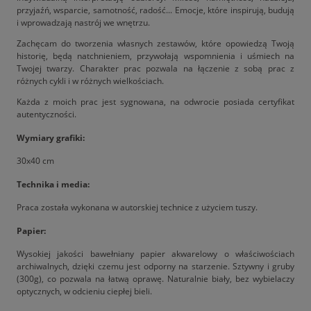
przyjaźń, wsparcie, samotność, radość... Emocje, które inspirują, budują
i wprowadzają nastrój we wnętrzu.
Zachęcam do tworzenia własnych zestawów, które opowiedzą Twoją
historię, będą natchnieniem, przywołają wspomnienia i uśmiech na
Twojej twarzy. Charakter prac pozwala na łączenie z sobą prac z
różnych cykli i w różnych wielkościach.
Każda z moich prac jest sygnowana, na odwrocie posiada certyfikat
autentyczności.
Wymiary grafiki:
30x40 cm
Technika i media:
Praca została wykonana w autorskiej technice z użyciem tuszy.
Papier:
Wysokiej jakości bawełniany papier akwarelowy o właściwościach
archiwalnych, dzięki czemu jest odporny na starzenie. Sztywny i gruby
(300g), co pozwala na łatwą oprawę. Naturalnie biały, bez wybielaczy
optycznych, w odcieniu ciepłej bieli.