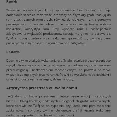
Ramki:
Wszystkie obrazy i grafiki są sprzedawane bez oprawy, co daje
dodatkowo szerokie możliwości aranżacyjne. Wymiary grafik pasują do
ram o tych samych wymiarach, również do większych ram z gotowym
passe-partout. Charakter obrazu nie narzuca swoją formą wyboru
konkretnej kolorystyki ram. Przy wyborze ram z passe-partout
zdecydowana większość producentów stosuje margines na oprawę ok.
0,5-1 cm, warto jednak przed zakupem sprawdzić czy wymiary okna
passe-partout są mniejsze o wymiarów obrazu/grafiki.
Dostawa:
Dbam nie tylko o jakość wykonania grafik, ale również o bezpieczeństwo
wysyłki. Prace są starannie zapakowane bez rolowania, zabezpieczone
przed wilgocią i uszkodzeniem mechanicznym, co pozwala na łatwe
włożenie zakupionych prac w ramki. Paczki są wysyłane w poniedziałki i
czwartki z dostawą na następny dzień roboczy.
Artystyczna przestrzeń w Twoim domu
Twój dom to Twoja przestrzeń, miejsce pełne emocji i osobistych
historii. Odkryj kolekcję unikalnych i eleganckich grafik artystycznych,
które sprawią, że Twój salon, sypialnia, czy każde inne pomieszczenie
zyska nowy, inspirujący wymiar. Unikatowe grafiki, ręcznie wykonane
nadadzą niepowtarzalny charakter przestrzeni.