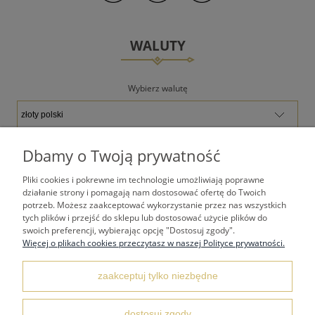
WALUTY
Wybierz walutę
Dbamy o Twoją prywatność
Pliki cookies i pokrewne im technologie umożliwiają poprawne
TWOJE KONTO
działanie strony i pomagają nam dostosować ofertę do Twoich
potrzeb. Możesz zaakceptować wykorzystanie przez nas wszystkich
tych plików i przejść do sklepu lub dostosować użycie plików do
PŁATNOŚCI I DOSTAWA
swoich preferencji, wybierając opcję "Dostosuj zgody".
Więcej o plikach cookies przeczytasz w naszej Polityce prywatności.
REGULAMINY
zaakceptuj tylko niezbędne
dostosuj zgody