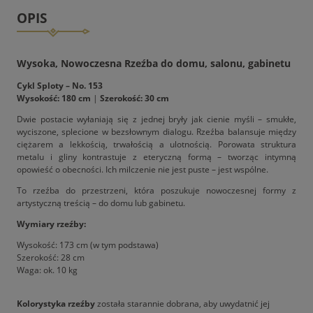
OPIS
Wysoka, Nowoczesna Rzeźba do domu, salonu, gabinetu
Cykl Sploty – No. 153
Wysokość: 180 cm
|
Szerokość: 30 cm
Dwie postacie wyłaniają się z jednej bryły jak cienie myśli – smukłe,
wyciszone, splecione w bezsłownym dialogu. Rzeźba balansuje między
ciężarem a lekkością, trwałością a ulotnością. Porowata struktura
metalu i gliny kontrastuje z eteryczną formą – tworząc intymną
opowieść o obecności. Ich milczenie nie jest puste – jest wspólne.
To rzeźba do przestrzeni, która poszukuje nowoczesnej formy z
artystyczną treścią – do domu lub gabinetu.
Wymiary rzeźby:
Wysokość: 173 cm (w tym podstawa)
Szerokość: 28 cm
Waga: ok. 10 kg
Kolorystyka rzeźby
została starannie dobrana, aby uwydatnić jej