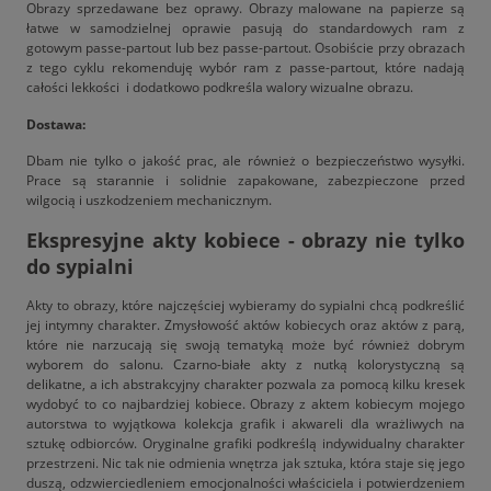
Obrazy sprzedawane bez oprawy. Obrazy malowane na papierze są
łatwe w samodzielnej oprawie pasują do standardowych ram z
gotowym passe-partout lub bez passe-partout. Osobiście przy obrazach
z tego cyklu rekomenduję wybór ram z passe-partout, które nadają
całości lekkości i dodatkowo podkreśla walory wizualne obrazu.
Dostawa:
Dbam nie tylko o jakość prac, ale również o bezpieczeństwo wysyłki.
Prace są starannie i solidnie zapakowane, zabezpieczone przed
wilgocią i uszkodzeniem mechanicznym.
Ekspresyjne akty kobiece - obrazy nie tylko
do sypialni
Akty to obrazy, które najczęściej wybieramy do sypialni chcą podkreślić
jej intymny charakter. Zmysłowość aktów kobiecych oraz aktów z parą,
które nie narzucają się swoją tematyką może być również dobrym
wyborem do salonu. Czarno-białe akty z nutką kolorystyczną są
delikatne, a ich abstrakcyjny charakter pozwala za pomocą kilku kresek
wydobyć to co najbardziej kobiece. Obrazy z aktem kobiecym mojego
autorstwa to wyjątkowa kolekcja grafik i akwareli dla wrażliwych na
sztukę odbiorców. Oryginalne grafiki podkreślą indywidualny charakter
przestrzeni. Nic tak nie odmienia wnętrza jak sztuka, która staje się jego
duszą, odzwierciedleniem emocjonalności właściciela i potwierdzeniem