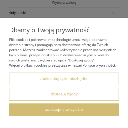
Wybierz walutę
Dbamy o Twoją prywatność
Pliki cookies i pokrewne im technologie umożliwiają poprawne
TWOJE KONTO
działanie strony i pomagają nam dostosować ofertę do Twoich
potrzeb. Możesz zaakceptować wykorzystanie przez nas wszystkich
tych plików i przejść do sklepu lub dostosować użycie plików do
PŁATNOŚCI I DOSTAWA
swoich preferencji, wybierając opcję "Dostosuj zgody".
Więcej o plikach cookies przeczytasz w naszej Polityce prywatności.
REGULAMINY
zaakceptuj tylko niezbędne
KONTAKT I DANE ADRESOWE
dostosuj zgody
zaakceptuj wszystkie
FAQ NAJCZĘŚCIEJ ZADAWANE PYTANIA