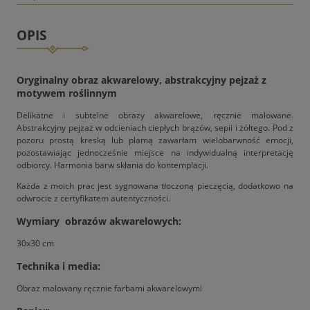
OPIS
Oryginalny obraz akwarelowy, abstrakcyjny pejzaż z
motywem roślinnym
Delikatne i subtelne obrazy akwarelowe, ręcznie malowane.
Abstrakcyjny pejzaż w odcieniach ciepłych brązów, sepii i żółtego. Pod z
pozoru prostą kreską lub plamą zawarłam wielobarwność emocji,
pozostawiając jednocześnie miejsce na indywidualną interpretację
odbiorcy. Harmonia barw skłania do kontemplacji.
Każda z moich prac jest sygnowana tłoczoną pieczęcią, dodatkowo na
odwrocie z certyfikatem autentyczności.
Wymiary obrazów akwarelowych:
30x30 cm
Technika i media:
Obraz malowany ręcznie farbami akwarelowymi