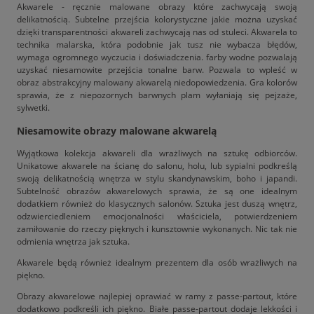
Akwarele - ręcznie malowane obrazy które zachwycają swoją
delikatnością. Subtelne przejścia kolorystyczne jakie można uzyskać
dzięki transparentności akwareli zachwycają nas od stuleci. Akwarela to
technika malarska, która podobnie jak tusz nie wybacza błędów,
wymaga ogromnego wyczucia i doświadczenia. farby wodne pozwalają
uzyskać niesamowite przejścia tonalne barw. Pozwala to wpleść w
obraz abstrakcyjny malowany akwarelą niedopowiedzenia. Gra kolorów
sprawia, że z niepozornych barwnych plam wyłaniają się pejzaże,
sylwetki.
Niesamowite obrazy malowane akwarelą
Wyjątkowa kolekcja akwareli dla wrażliwych na sztukę odbiorców.
Unikatowe akwarele na ścianę do salonu, holu, lub sypialni podkreślą
swoją delikatnością wnętrza w stylu skandynawskim, boho i japandi.
Subtelność obrazów akwarelowych sprawia, że są one idealnym
dodatkiem również do klasycznych salonów. Sztuka jest duszą wnętrz,
odzwierciedleniem emocjonalności właściciela, potwierdzeniem
zamiłowanie do rzeczy pięknych i kunsztownie wykonanych. Nic tak nie
odmienia wnętrza jak sztuka.
Akwarele będą również idealnym prezentem dla osób wrażliwych na
piękno.
Obrazy akwarelowe najlepiej oprawiać w ramy z passe-partout, które
dodatkowo podkreśli ich piękno. Białe passe-partout dodaje lekkości i