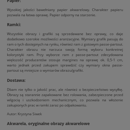
Papier:
Wysokiej jakości bawełniany papier akwarelowy. Charakter papieru
pozwala na łatwa oprawę. Papier odporny na starzenie.
Ramki:
Wszystkie obrazy i grafiki są sprzedawane bez oprawy, co daje
dodatkowo szerokie możliwości aranżacyjne. Wymiary grafik pasują do
ram o tych dostępnych na rynku, również ram z gotowym passe-partout.
Charakter obrazu nie narzuca swoją formą wyboru konkretnej
kolorystyki ram. Przy wyborze ram z passe-partout zdecydowana
większość producentów stosuje margines na oprawę ok. 0,5-1 cm,
warto jednak przed zakupem sprawdzić czy wymiary okna passe-
partout są mniejsze o wymiarów obrazu/grafiki.
Dostawa:
Dbam nie tylko o jakość prac, ale również o bezpieczeństwo wysyłkę.
Obrazy są starannie zapakowane bez rolowania, zabezpieczone przed
wilgocią i uszkodzeniem mechanicznym, co pozwala na włożenie
zakupionych prac w ramki zaraz po odpakowaniu.
Autor: Krystyna Siwek
Akwarela, oryginalne obrazy akwarelowe