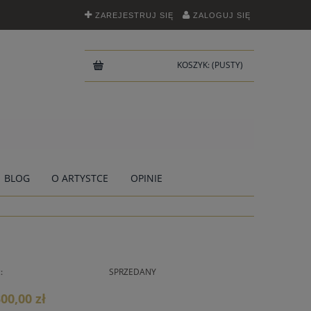
ZAREJESTRUJ SIĘ
ZALOGUJ SIĘ
KOSZYK:
(PUSTY)
BLOG
O ARTYSTCE
OPINIE
:
SPRZEDANY
300,00 zł