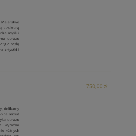
 Malarstwo
ą strukturą
dza myśli i
orma obrazu
nergie będą
a artystki i
750,00 zł
, delikatny
hnice mixed
tyka obrazu
 z wyraźna
nie różnych
 nadają mu