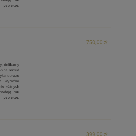
 papierze.
750,00 zł
, delikatny
hnice mixed
tyka obrazu
 z wyraźna
nie różnych
 nadają mu
 papierze.
399,00 zł