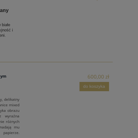
wany
 białe
jność i
eni.
600,00 zł
nym
do koszyka
, delikatny
hnice mixed
tyka obrazu
 z wyraźna
nie różnych
 nadają mu
 papierze.