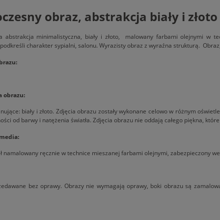
zesny obraz, abstrakcja biały i złoto
 abstrakcja minimalistyczna, biały i złoto, malowany farbami olejnymi w te
 podkreśli charakter sypialni, salonu. Wyrazisty obraz z wyraźna strukturą. Obra
brazu:
a obrazu:
nujące: biały i złoto. Zdjęcia obrazu zostały wykonane celowo w różnym oświetlen
ości od barwy i natężenia światła. Zdjęcia obrazu nie oddają całego piękna, które
 media:
ł namalowany ręcznie w technice mieszanej farbami olejnymi, zabezpieczony w
zedawane bez oprawy. Obrazy nie wymagają oprawy, boki obrazu są zamalowane