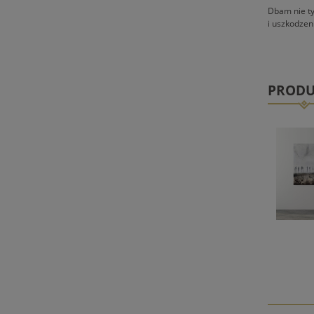
Dbam nie ty
i uszkodze
PRODU