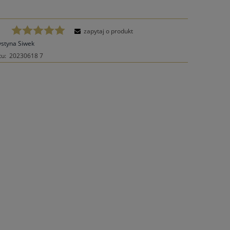
zapytaj o produkt
ystyna Siwek
tu:
20230618 7