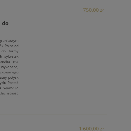
750,00 zł
a do
granitowym
ik Point od
y do formy
ch sylwetek
 Rzeźba ma
 wykonana,
oszkowanego
atny połysk
yklu Postać
i wywołuje
lachetność
1 600,00 zł