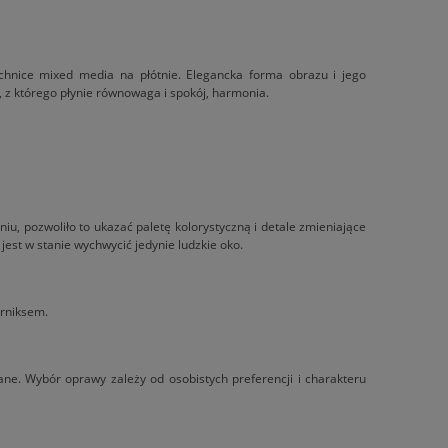
chnice mixed media na płótnie. Elegancka forma obrazu i jego
z, z którego płynie równowaga i spokój, harmonia.
iu, pozwoliło to ukazać paletę kolorystyczną i detale zmieniające
 jest w stanie wychwycić jedynie ludzkie oko.
erniksem.
. Wybór oprawy zależy od osobistych preferencji i charakteru