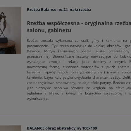
Rzeźba Balance no.24 mała rzeźba
Rzeźba współczesna - oryginalna rzeźb
salonu, gabinetu
Rzeźba została wykonana ze stali, gliny i kamienia na 
postumencie. Cykl rzeźb nawiązuje do kolekcji obrazów i graf
Balance. Motyw kamiennych postaci został przeniesion
przestrzennej. Biomorficzne kształty nawiązujące do ludzki
wyrażające emocje i relacje jakie dzielimy z innymi.
nowoczesną formę, surowość materiałów z jakich została
łączenia i spawy łagodzi plastyczność gliny i masy z spr
kamienia. Użyta kolorystyka uwydatnia charakter rzeźby. Delik
został częściowo zmatowiony, co daje efekt patyny. Rzeźba z c
jest niezwykle osobliwa również ze względu na efekt jak
oglądana z bliska, z uwagi na bogactwo szczegółów i sz
wykończenia.
BALANCE obraz abstrakcyjny 100x100