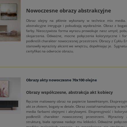
Nowoczesne obrazy abstrakcyjne
Obraz olejny na płótnie wykonany w technice mix media.
abstrakcyjne intryguje i pobudzają wyobraźnie. Obraz z bogat
farby. Nieoczywista forma wyrazu prowokuje nasz umysł, pobu
skojarzenia. Odważne, mocne połączenia kolorystyczne i f
podkreśli charakter nowoczesnej przestrzeni. Obrazy z Cyklu E
stanowiły wyrazisty akcent we wnętrzu, dopełniając je. Sygnatur
certyfikat na odwrocie obrazu.
Obrazy akty nowoczesne 70x100 olejne
Obrazy współczesne, abstrakcja akt kobiecy
Ręcznie malowany obraz na papierze bawełnianym. Ekspresyjny
akt ze złotem, bogaty w detale. Obraz został namalowany w tec
media farbami olejnymi i akrylowymi. Ekspresyjność i kolorys
podkreśli charakter nowoczesnej przestrzeni. Wyrazisty
strukturą, biała oprawa nadaje mu lekkości. Odważne połącze
mediów malarskich sprawia, że przenikające się struktury