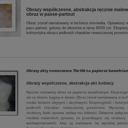
Obrazy współczesne, abstrakcja ręcznie malo
obraz w passe-partout
Obraz został namalowany w technice mixmedia. Oprawiony w
pass-partout, gotowy do włożenia w ramę 40/50 cm. Ekspresy
kolorystyka obrazu podkreśli charakter nowoczesnej przestrz
Obrazy akty nowoczesne 70x100 na papierze bawełnia
Obrazy współczesne, abstrakcja akt kobiecy
Ręcznie malowany obraz na papierze bawełnianym. Ekspresyjny
akt ze złotem, bogaty w detale. Obraz został namalowany w tec
media farbami olejnymi i akrylowymi. Ekspresyjność i kolorys
podkreśli charakter nowoczesnej przestrzeni. Wyrazisty
strukturą, biała oprawa nadaje mu lekkości. Odważne połącze
mediów malarskich sprawia, że przenikające się struktury
wielowymiarowość. Akty są malowane na wysokiej jakości