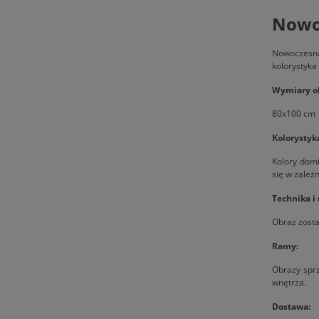
Nowoc
Nowoczesna
kolorystyka
Wymiary o
80x100 cm
Kolorystyk
Kolory domi
się w zależn
Technika i
Obraz zosta
Ramy:
Obrazy spr
wnętrza.
Dostawa: