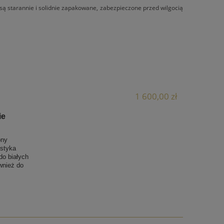
są starannie i solidnie zapakowane, zabezpieczone przed wilgocią
1 600,00 zł
ie
ony
styka
do białych
wnież do