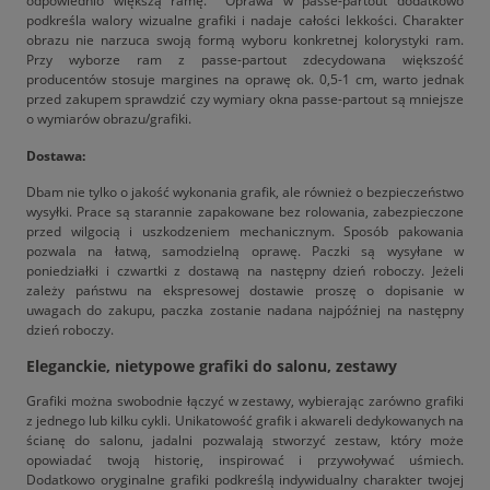
odpowiednio większą ramę. Oprawa w passe-partout dodatkowo
podkreśla walory wizualne grafiki i nadaje całości lekkości. Charakter
obrazu nie narzuca swoją formą wyboru konkretnej kolorystyki ram.
Przy wyborze ram z passe-partout zdecydowana większość
producentów stosuje margines na oprawę ok. 0,5-1 cm, warto jednak
przed zakupem sprawdzić czy wymiary okna passe-partout są mniejsze
o wymiarów obrazu/grafiki.
Dostawa:
Dbam nie tylko o jakość wykonania grafik, ale również o bezpieczeństwo
wysyłki. Prace są starannie zapakowane bez rolowania, zabezpieczone
przed wilgocią i uszkodzeniem mechanicznym. Sposób pakowania
pozwala na łatwą, samodzielną oprawę. Paczki są wysyłane w
poniedziałki i czwartki z dostawą na następny dzień roboczy. Jeżeli
zależy państwu na ekspresowej dostawie proszę o dopisanie w
uwagach do zakupu, paczka zostanie nadana najpóźniej na następny
dzień roboczy.
Eleganckie, nietypowe grafiki do salonu, zestawy
Grafiki można swobodnie łączyć w zestawy, wybierając zarówno grafiki
z jednego lub kilku cykli. Unikatowość grafik i akwareli dedykowanych na
ścianę do salonu, jadalni pozwalają stworzyć zestaw, który może
opowiadać twoją historię, inspirować i przywoływać uśmiech.
Dodatkowo oryginalne grafiki podkreślą indywidualny charakter twojej