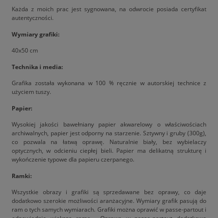
Każda z moich prac jest sygnowana, na odwrocie posiada certyfikat
autentyczności.
Wymiary grafiki:
40x50 cm
Technika i media:
Grafika została wykonana w 100 % ręcznie w autorskiej technice z
użyciem tuszy.
Papier:
Wysokiej jakości bawełniany papier akwarelowy o właściwościach
archiwalnych, papier jest odporny na starzenie. Sztywny i gruby (300g),
co pozwala na łatwą oprawę. Naturalnie biały, bez wybielaczy
optycznych, w odcieniu ciepłej bieli. Papier ma delikatną strukturę i
wykończenie typowe dla papieru czerpanego.
Ramki:
Wszystkie obrazy i grafiki są sprzedawane bez oprawy, co daje
dodatkowo szerokie możliwości aranżacyjne. Wymiary grafik pasują do
ram o tych samych wymiarach. Grafiki można oprawić w passe-partout i