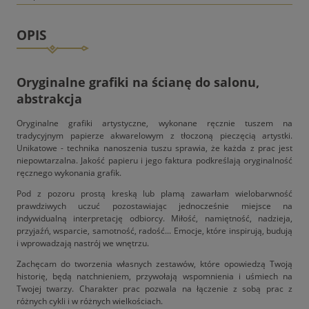
OPIS
Oryginalne grafiki na ścianę do salonu,
abstrakcja
Oryginalne grafiki artystyczne, wykonane ręcznie tuszem na
tradycyjnym papierze akwarelowym z tłoczoną pieczęcią artystki.
Unikatowe - technika nanoszenia tuszu sprawia, że każda z prac jest
niepowtarzalna. Jakość papieru i jego faktura podkreślają oryginalność
ręcznego wykonania grafik.
Pod z pozoru prostą kreską lub plamą zawarłam wielobarwność
prawdziwych uczuć pozostawiając jednocześnie miejsce na
indywidualną interpretację odbiorcy. Miłość, namiętność, nadzieja,
przyjaźń, wsparcie, samotność, radość... Emocje, które inspirują, budują
i wprowadzają nastrój we wnętrzu.
Zachęcam do tworzenia własnych zestawów, które opowiedzą Twoją
historię, będą natchnieniem, przywołają wspomnienia i uśmiech na
Twojej twarzy. Charakter prac pozwala na łączenie z sobą prac z
różnych cykli i w różnych wielkościach.