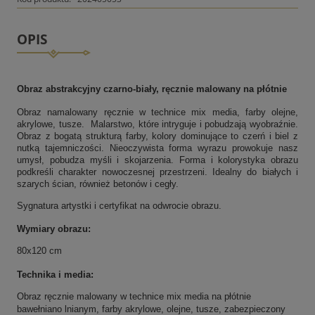
OPIS
Obraz abstrakcyjny czarno-biały, ręcznie malowany na płótnie
Obraz namalowany ręcznie w technice mix media, farby olejne,
akrylowe, tusze. Malarstwo, które intryguje i pobudzają wyobraźnie.
Obraz z bogatą strukturą farby, kolory dominujące to czerń i biel z
nutką tajemniczości. Nieoczywista forma wyrazu prowokuje nasz
umysł, pobudza myśli i skojarzenia. Forma i kolorystyka obrazu
podkreśli charakter nowoczesnej przestrzeni. Idealny do białych i
szarych ścian, również betonów i cegły.
Sygnatura artystki i certyfikat na odwrocie obrazu.
Wymiary obrazu:
80x120 cm
Technika i media:
Obraz ręcznie malowany w technice mix media na płótnie
bawełniano lnianym, farby akrylowe, olejne, tusze, zabezpieczony