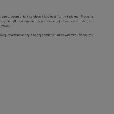
ego zrozumienia i celebracji kobiecej formy i piękna. Prace te
ę nie tylko do sypialni, by podkreślić jej intymny charakter, ale
iwości.
żliwej i wyrafinowanej, zdolnej odmienić każde wnętrze i dodać mu