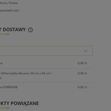
hnice, Polska
ynasiwek.com
Y DOSTAWY
:
CENA NIE ZAWIERA EWENTUALNYCH
KOSZTÓW PŁATNOŚCI
ost
0,00 zł
InPost (tylko dla prac 30 cm x 40 cm i
0,00 zł
)
ost POBRANIE
4,00 zł
KTY POWIĄZANE