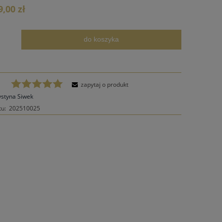
ie zawiera ewentualnych kosztów
9,00 zł
ści
do koszyka
.
zapytaj o produkt
ystyna Siwek
tu:
202510025