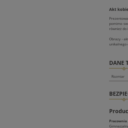
Akt kobi
Prezentowan
pomimo swoj
również do 
Obrazy - ak
unikalnego 
DANE 
Rozmiar
BEZPI
Produc
Pracownia 
Gimnazjaln