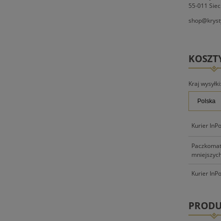
55-011 Siec
shop@kryst
KOSZT
Kraj wysyłki
Kurier InP
Paczkomat 
mniejszych
Kurier InP
PRODU