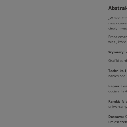
Abstra
„W tańcu” to
naszkicować
ciepłym wac
Praca emanu
więzi, które
Wymiary:
4
Grafiki bar
Technika i
naniesione 
Papier:
Graf
odcień i fak
Ramki:
Gra
uniwersaln
Dostawa:
Ka
umieszczeni