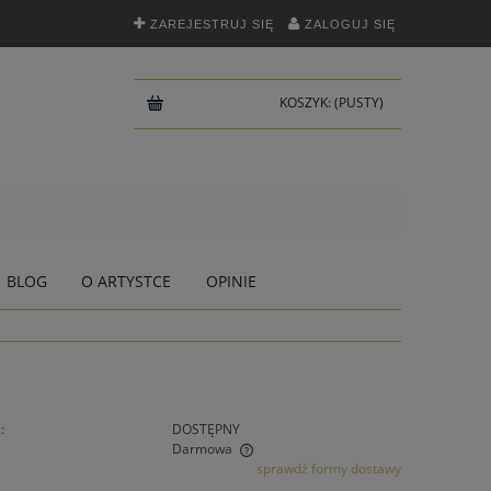
ZAREJESTRUJ SIĘ
ZALOGUJ SIĘ
KOSZYK:
(PUSTY)
BLOG
O ARTYSTCE
OPINIE
:
DOSTĘPNY
Darmowa
sprawdź formy dostawy