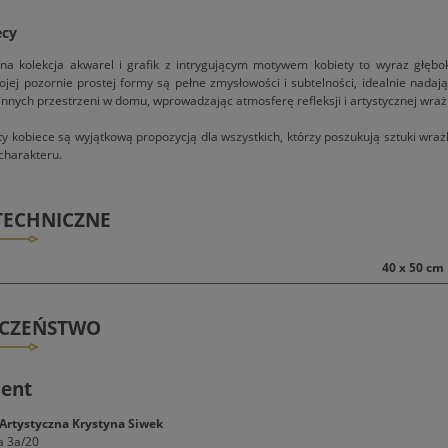
ecy
a kolekcja akwarel i grafik z intrygującym motywem kobiety to wyraz głęboki
ej pozornie prostej formy są pełne zmysłowości i subtelności, idealnie nadają si
innych przestrzeni w domu, wprowadzając atmosferę refleksji i artystycznej wrażl
ty kobiece są wyjątkową propozycją dla wszystkich, którzy poszukują sztuki wra
charakteru.
TECHNICZNE
40 x 50 cm
ECZEŃSTWO
ent
Artystyczna Krystyna Siwek
a 3a/20