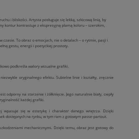
chu i bliskości. Artysta posługuje się lekką, szkicową linią, by
ny kontur kontrastuje z ekspresyjną plamą koloru – szerokim,
asie. To obraz o emocjach, nie o detalach – o rytmie, pasji i
ełną gestu, energii i poetyckiej prostoty.
tkowo podkreśla walory wizualne grafiki.
zwykle oryginalnego efektu. Subtelne linie i kształty, zręcznie
t odporny na starzenie i żółknięcie. Jego naturalnie biały, ciepły
ryginalność każdej grafiki.
j wpasuje się w estetykę i charakter danego wnętrza. Dzięki
ek dostępnych na rynku, w tym ram z gotowym passe-partout.
uszkodzeniami mechanicznymi. Dzięki temu, obraz jest gotowy do