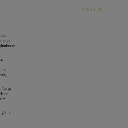
159,00 zł
tki.
rac jest
ginalność
ść
ieja,
rują,
ą Twoją
ch na
c z
tyfikat