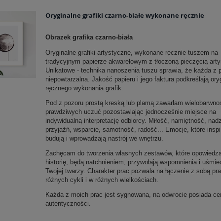
Oryginalne grafiki czarno-białe wykonane ręcznie
Obrazek grafika czarno-biała
Oryginalne grafiki artystyczne, wykonane ręcznie tuszem na
tradycyjnym papierze akwarelowym z tłoczoną pieczęcią artys
Unikatowe - technika nanoszenia tuszu sprawia, że każda z p
niepowtarzalna. Jakość papieru i jego faktura podkreślają ory
ręcznego wykonania grafik.
Pod z pozoru prostą kreską lub plamą zawarłam wielobarwno
prawdziwych uczuć pozostawiając jednocześnie miejsce na
indywidualną interpretację odbiorcy. Miłość, namiętność, nadz
przyjaźń, wsparcie, samotność, radość... Emocje, które inspi
budują i wprowadzają nastrój we wnętrzu.
Zachęcam do tworzenia własnych zestawów, które opowiedz
historię, będą natchnieniem, przywołają wspomnienia i uśmie
Twojej twarzy. Charakter prac pozwala na łączenie z sobą pra
różnych cykli i w różnych wielkościach.
Każda z moich prac jest sygnowana, na odwrocie posiada cer
autentyczności.