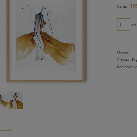
Cena n
19
Cena:
płatno
szt
Ocena:
Artysta:
Kr
Kod produk