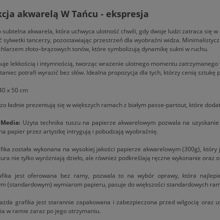
kcja akwarelą W Tańcu - ekspresja
 subtelna akwarela, która uchwyca ulotność chwili, gdy dwoje ludzi zatraca się w ru
 sylwetki tancerzy, pozostawiając przestrzeń dla wyobraźni widza. Minimalistycz
hlarzem złoto–brązowych tonów, które symbolizują dynamikę sukni w ruchu.
je lekkością i intymnością, tworząc wrażenie ulotnego momentu zatrzymanego w cz
 taniec potrafi wyrazić bez słów. Idealna propozycja dla tych, którzy cenią sztukę p
0 x 50 cm
dzo ładnie prezentują się w większych ramach z białym passe-partout, które doda
 Media:
Użyta technika tuszu na papierze akwarelowym pozwala na uzyskanie nie
na papier przez artystkę intrygują i pobudzają wyobraźnię.
ika została wykonana na wysokiej jakości papierze akwarelowym (300g), który jes
tura nie tylko wyróżniają dzieło, ale również podkreślają ręczne wykonanie oraz o
fika jest oferowana bez ramy, pozwala to na wybór oprawy, która najlepie
ym (standardowym) wymiarom papieru, pasuje do większości standardowych ram
żda grafika jest starannie zapakowana i zabezpieczona przed wilgocią oraz 
a w ramie zaraz po jego otrzymaniu.