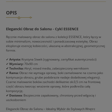
OPIS
Elegancki Obraz do Salonu - Cykl ESSENCE
Ręcznie malowany obraz do salonu z kolekcji ESSENCE, który łączy w
sobie minimalizm, nowoczesność i ponadczasową estetykę. Obraz
eksploruje esencję kobiecości, ukazaną w abstrakcyjnej, geometrycznej
formie.
✔
Artysta:
Krystyna Siwek (sygnowany, certyfikat autentyczności)
✔
Wymiary:
70x90 cm
✔ Technika:
Akryl, mixed media, zabezpieczony werniksem
✔ Rama:
Obraz nie wymaga oprawy, boki zamalowane na czarno jako
kontynuacja obrazu, grube podobrazie nadaje dodatkowej elegancji.
Czarne malowanie boków zachodzi delikatnie ok.0,5 cm na frontową
część obrazu tworząc wrażenie oprawy, które podkreśla całą
kompozycję.
✔ Dostawa
: Bezpiecznie zapakowany, chroniony przed wilgocią i
uszkodzeniem
Elegancki Obraz do Salonu – Idealny Wybór do Stylowych Wnętrz