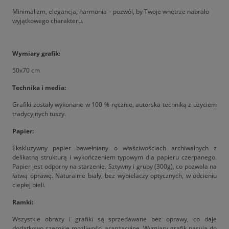
Minimalizm, elegancja, harmonia – pozwól, by Twoje wnętrze nabrało
wyjątkowego charakteru.
Wymiary grafik:
50x70 cm
Technika i media:
Grafiki zostały wykonane w 100 % ręcznie, autorska techniką z użyciem
tradycyjnych tuszy.
Papier:
Ekskluzywny papier bawełniany o właściwościach archiwalnych z
delikatną strukturą i wykończeniem typowym dla papieru czerpanego.
Papier jest odporny na starzenie. Sztywny i gruby (300g), co pozwala na
łatwą oprawę. Naturalnie biały, bez wybielaczy optycznych, w odcieniu
ciepłej bieli.
Ramki:
Wszystkie obrazy i grafiki są sprzedawane bez oprawy, co daje
dodatkowo szerokie możliwości aranżacyjne. Wymiary grafik pasują do