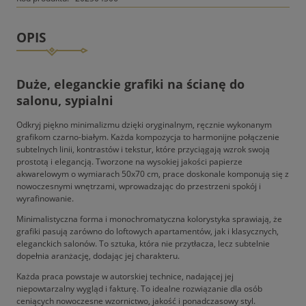
OPIS
Duże, eleganckie grafiki na ścianę do
salonu, sypialni
Odkryj piękno minimalizmu dzięki oryginalnym, ręcznie wykonanym
grafikom czarno-białym. Każda kompozycja to harmonijne połączenie
subtelnych linii, kontrastów i tekstur, które przyciągają wzrok swoją
prostotą i elegancją. Tworzone na wysokiej jakości papierze
akwarelowym o wymiarach 50x70 cm, prace doskonale komponują się z
nowoczesnymi wnętrzami, wprowadzając do przestrzeni spokój i
wyrafinowanie.
Minimalistyczna forma i monochromatyczna kolorystyka sprawiają, że
grafiki pasują zarówno do loftowych apartamentów, jak i klasycznych,
eleganckich salonów. To sztuka, która nie przytłacza, lecz subtelnie
dopełnia aranżację, dodając jej charakteru.
Każda praca powstaje w autorskiej technice, nadającej jej
niepowtarzalny wygląd i fakturę. To idealne rozwiązanie dla osób
ceniących nowoczesne wzornictwo, jakość i ponadczasowy styl.