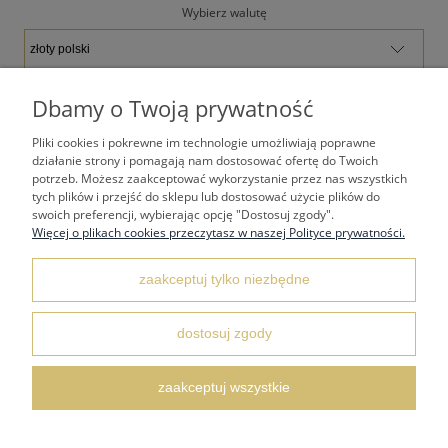
Wybierz walutę
Dbamy o Twoją prywatność
Pliki cookies i pokrewne im technologie umożliwiają poprawne
TWOJE KONTO
działanie strony i pomagają nam dostosować ofertę do Twoich
potrzeb. Możesz zaakceptować wykorzystanie przez nas wszystkich
tych plików i przejść do sklepu lub dostosować użycie plików do
PŁATNOŚCI I DOSTAWA
swoich preferencji, wybierając opcję "Dostosuj zgody".
Więcej o plikach cookies przeczytasz w naszej Polityce prywatności.
REGULAMINY
zaakceptuj tylko niezbędne
dostosuj zgody
KONTAKT I DANE ADRESOWE
zaakceptuj wszystkie
FAQ NAJCZĘŚCIEJ ZADAWANE PYTANIA