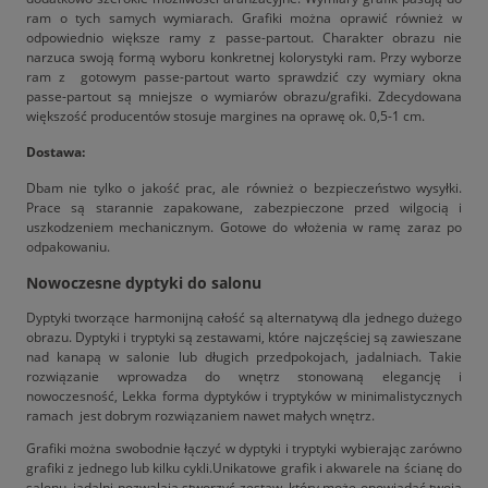
ram o tych samych wymiarach. Grafiki można oprawić również w
odpowiednio większe ramy z passe-partout. Charakter obrazu nie
narzuca swoją formą wyboru konkretnej kolorystyki ram. Przy wyborze
ram z gotowym passe-partout warto sprawdzić czy wymiary okna
passe-partout są mniejsze o wymiarów obrazu/grafiki. Zdecydowana
większość producentów stosuje margines na oprawę ok. 0,5-1 cm.
Dostawa:
Dbam nie tylko o jakość prac, ale również o bezpieczeństwo wysyłki.
Prace są starannie zapakowane, zabezpieczone przed wilgocią i
uszkodzeniem mechanicznym. Gotowe do włożenia w ramę zaraz po
odpakowaniu.
Nowoczesne dyptyki do salonu
Dyptyki tworzące harmonijną całość są alternatywą dla jednego dużego
obrazu. Dyptyki i tryptyki są zestawami, które najczęściej są zawieszane
nad kanapą w salonie lub długich przedpokojach, jadalniach. Takie
rozwiązanie wprowadza do wnętrz stonowaną elegancję i
nowoczesność, Lekka forma dyptyków i tryptyków w minimalistycznych
ramach jest dobrym rozwiązaniem nawet małych wnętrz.
Grafiki można swobodnie łączyć w dyptyki i tryptyki wybierając zarówno
grafiki z jednego lub kilku cykli.Unikatowe grafik i akwarele na ścianę do
salonu, jadalni pozwalają stworzyć zestaw, który może opowiadać twoją