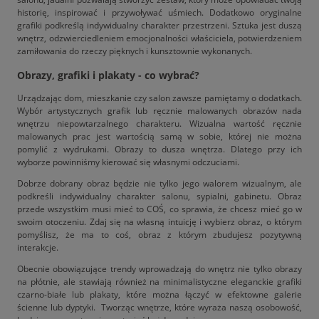
historię, inspirować i przywoływać uśmiech. Dodatkowo oryginalne
grafiki podkreślą indywidualny charakter przestrzeni. Sztuka jest duszą
wnętrz, odzwierciedleniem emocjonalności właściciela, potwierdzeniem
zamiłowania do rzeczy pięknych i kunsztownie wykonanych.
Obrazy, grafiki i plakaty - co wybrać?
Urządzając dom, mieszkanie czy salon zawsze pamiętamy o dodatkach.
Wybór artystycznych grafik lub ręcznie malowanych obrazów nada
wnętrzu niepowtarzalnego charakteru. Wizualna wartość ręcznie
malowanych prac jest wartością samą w sobie, której nie można
pomylić z wydrukami. Obrazy to dusza wnętrza. Dlatego przy ich
wyborze powinniśmy kierować się własnymi odczuciami.
Dobrze dobrany obraz będzie nie tylko jego walorem wizualnym, ale
podkreśli indywidualny charakter salonu, sypialni, gabinetu. Obraz
przede wszystkim musi mieć to COŚ, co sprawia, że chcesz mieć go w
swoim otoczeniu. Zdaj się na własną intuicję i wybierz obraz, o którym
pomyślisz, że ma to coś, obraz z którym zbudujesz pozytywną
interakcje.
Obecnie obowiązujące trendy wprowadzają do wnętrz nie tylko obrazy
na płótnie, ale stawiają również na minimalistyczne eleganckie grafiki
czarno-białe lub plakaty, które można łączyć w efektowne galerie
ścienne lub dyptyki. Tworząc wnętrze, które wyraża naszą osobowość,