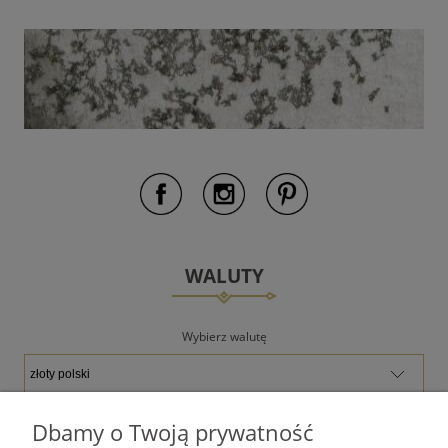
WALUTY
Wybierz walutę
Dbamy o Twoją prywatność