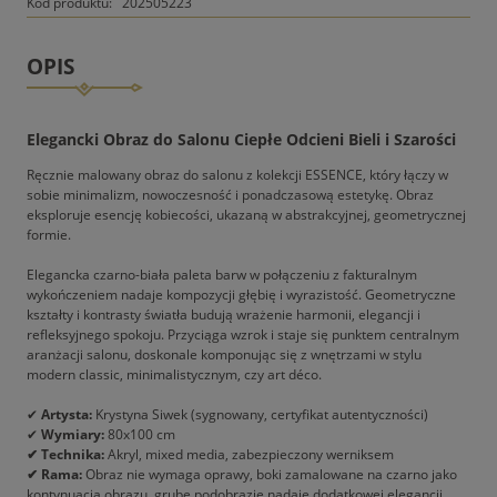
Kod produktu:
202505223
OPIS
Elegancki Obraz do Salonu Ciepłe Odcieni Bieli i Szarości
Ręcznie malowany obraz do salonu z kolekcji ESSENCE, który łączy w
sobie minimalizm, nowoczesność i ponadczasową estetykę. Obraz
eksploruje esencję kobiecości, ukazaną w abstrakcyjnej, geometrycznej
formie.
Elegancka czarno-biała paleta barw w połączeniu z fakturalnym
wykończeniem nadaje kompozycji głębię i wyrazistość. Geometryczne
kształty i kontrasty światła budują wrażenie harmonii, elegancji i
refleksyjnego spokoju. Przyciąga wzrok i staje się punktem centralnym
aranżacji salonu, doskonale komponując się z wnętrzami w stylu
modern classic, minimalistycznym, czy art déco.
✔
Artysta:
Krystyna Siwek (sygnowany, certyfikat autentyczności)
✔
Wymiary:
80x100 cm
✔ Technika:
Akryl, mixed media, zabezpieczony werniksem
✔ Rama:
Obraz nie wymaga oprawy, boki zamalowane na czarno jako
kontynuacja obrazu, grube podobrazie nadaje dodatkowej elegancji.