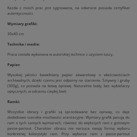
Każda z moich prac jest sygnowana, na odwrocie posiada certyfikat
autentyczności.
Wymiary grafiki:
30x40 cm
Technika i media:
Praca została wykonana w autorskiej technice z użyciem tuszy.
Papier:
Wysokiej jakości bawełniany papier akwarelowy o właściwościach
archiwalnych, dzięki czemu jest odporny na starzenie. Sztywny i gruby
(300g), co pozwala na łatwą oprawę. Naturalnie biały, bez wybielaczy
optycznych, w odcieniu ciepłej bieli.
Ramki:
Wszystkie obrazy i grafiki są sprzedawane bez oprawy, co daje
dodatkowo szerokie możliwości aranżacyjne. Wymiary grafik pasują do
ram o tych samych wymiarach, również do większych ram z gotowym
passe-partout. Charakter obrazu nie narzuca swoją formą wyboru
konkretnej kolorystyki ram. Przy wyborze ram z passe-partout