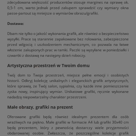
zdecydowana większość producentów stosuje margines na oprawę ok.
0,5-1 cm, warto jednak przed zakupem sprawdzić czy wymiary okna
passe-partout są mniejsze o wymiarów obrazu/grafiki.
Dostawa:
Dbam nie tylko o jakość wykonania grafik, ale również o bezpieczeństwo
wysyłki. Prace są starannie zapakowane bez rolowania, zabezpieczone
przed wilgocią i uszkodzeniem mechanicznym, co pozwala na łatwe
włożenie zakupionych prac w ramki. Paczki są wysyłane w poniedziałki i
czwartki z dostawą na następny dzień roboczy.
Artystyczna przestrzeń w Twoim domu
Twój dom to Twoja przestrzeń, miejsce pełne emocji i osobistych
historii. Odkryj kolekcję unikalnych i eleganckich grafik artystycznych,
które sprawią, że Twój salon, sypialnia, czy każde inne pomieszczenie
zyska nowy, inspirujący wymiar. Unikatowe grafiki, ręcznie wykonane
nadadzą niepowtarzalny charakter przestrzeni.
Małe obrazy, grafiki na prezent
Oferowane grafiki będą również idealnym prezentem dla osób
wrażliwych na piękno. Małe grafiki w formacie A4 lub grafiki 30x40 cm
będą prezentem, który z pewnością dostarczy wiele przyjemności
obdarowanej osobie. Zwłaszcza, że poszczególne kolekcje grafik