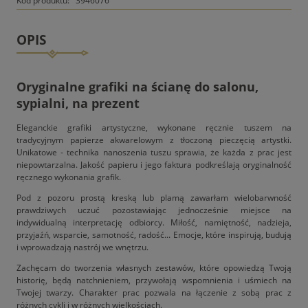
Kod produktu:
3946076
OPIS
Oryginalne grafiki na ścianę do salonu,
sypialni, na prezent
Eleganckie grafiki artystyczne, wykonane ręcznie tuszem na
tradycyjnym papierze akwarelowym z tłoczoną pieczęcią artystki.
Unikatowe - technika nanoszenia tuszu sprawia, że każda z prac jest
niepowtarzalna. Jakość papieru i jego faktura podkreślają oryginalność
ręcznego wykonania grafik.
Pod z pozoru prostą kreską lub plamą zawarłam wielobarwność
prawdziwych uczuć pozostawiając jednocześnie miejsce na
indywidualną interpretację odbiorcy. Miłość, namiętność, nadzieja,
przyjaźń, wsparcie, samotność, radość... Emocje, które inspirują, budują
i wprowadzają nastrój we wnętrzu.
Zachęcam do tworzenia własnych zestawów, które opowiedzą Twoją
historię, będą natchnieniem, przywołają wspomnienia i uśmiech na
Twojej twarzy. Charakter prac pozwala na łączenie z sobą prac z
różnych cykli i w różnych wielkościach.