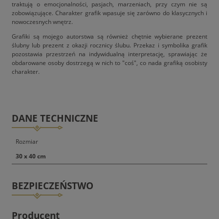
traktują o emocjonalności, pasjach, marzeniach, przy czym nie są
zobowiązujące. Charakter grafik wpasuje się zarówno do klasycznych i
nowoczesnych wnętrz.
Grafiki są mojego autorstwa są również chętnie wybierane prezent
ślubny lub prezent z okazji rocznicy ślubu. Przekaz i symbolika grafik
pozostawia przestrzeń na indywidualną interpretację, sprawiając że
obdarowane osoby dostrzegą w nich to "coś", co nada grafiką osobisty
charakter.
DANE TECHNICZNE
Rozmiar
30 x 40 cm
BEZPIECZEŃSTWO
Producent