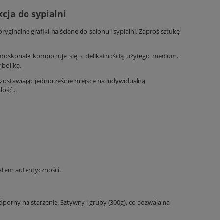
cja do sypialni
yginalne grafiki na ścianę do salonu i sypialni. Zaproś sztukę
doskonale komponuje się z delikatnością użytego medium.
mboliką.
ostawiając jednocześnie miejsce na indywidualną
ość...
katem autentyczności.
dporny na starzenie. Sztywny i gruby (300g), co pozwala na