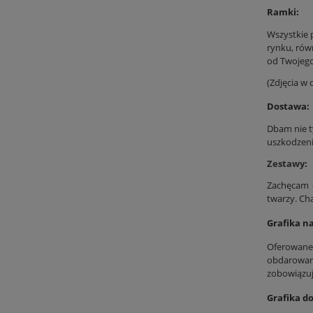
Ramki:
Wszystkie 
rynku, rów
od Twojego 
(Zdjęcia w
Dostawa:
Dbam nie t
uszkodzeni
Zestawy:
Zachęcam d
twarzy. Cha
Grafika n
Oferowane
obdarowane
zobowiązuj
Grafika do