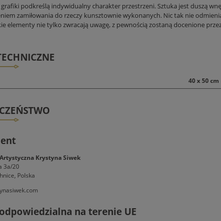
grafiki podkreślą indywidualny charakter przestrzeni. Sztuka jest duszą wnę
niem zamiłowania do rzeczy kunsztownie wykonanych. Nic tak nie odmienia
kie elementy nie tylko zwracają uwagę, z pewnością zostaną docenione przez
TECHNICZNE
40 x 50 cm
ECZEŃSTWO
ent
Artystyczna Krystyna Siwek
a 3a/20
hnice, Polska
ynasiwek.com
odpowiedzialna na terenie UE