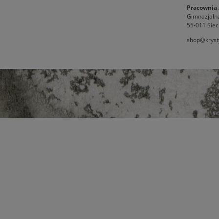
Pracownia 
Gimnazjaln
55-011 Siec
shop@kryst