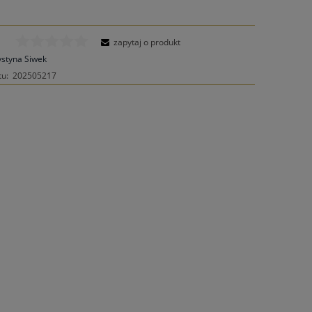
zapytaj o produkt
ystyna Siwek
tu:
202505217