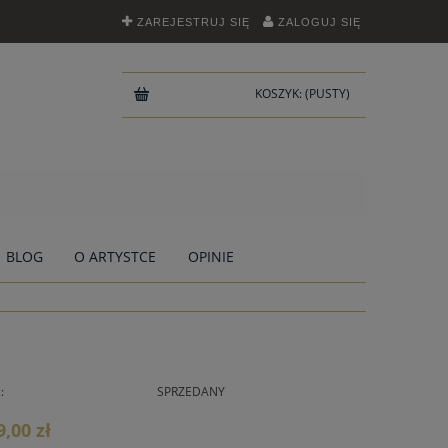
ZAREJESTRUJ SIĘ
ZALOGUJ SIĘ
KOSZYK:
(PUSTY)
BLOG
O ARTYSTCE
OPINIE
:
SPRZEDANY
9,00 zł