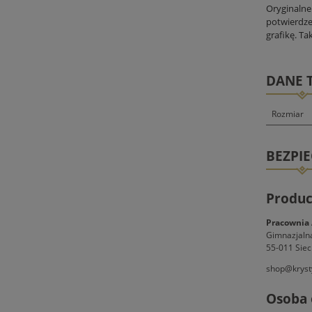
Oryginalne 
potwierdze
grafikę. Ta
DANE 
Rozmiar
BEZPI
Produc
Pracownia 
Gimnazjaln
55-011 Siec
shop@kryst
Osoba 