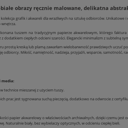
białe obrazy ręcznie malowane, delikatna abstrak
olekcja grafik i akwareli dla wrażliwych na sztukę odbiorców. Unikatowe i or
 wnętrza.
ykonana tuszem na tradycyjnym papierze akwarelowym, którego faktura 
 z dodatkiem ciepłych odcieni szarości. Elegancki minimalizm z subtelną sy
ru prostą kreską lub plamą zawarłam wielobarwność prawdziwych uczuć poz
ję odbiorcy. Miłość, namiętność, nadzieja, przyjaźń, wsparcie, samotność, rad
i media:
 technice mieszanej z użyciem tuszy.
ich prac jest sygnowana suchą pieczęcią, dodatkowo na odwrocie z certyfi
akości papier akwarelowy o właściwościach archiwalnych, dzięki czemu jest o
ę. Naturalnie biały, bez wybielaczy optycznych, w odcieniu ciepłej bieli.