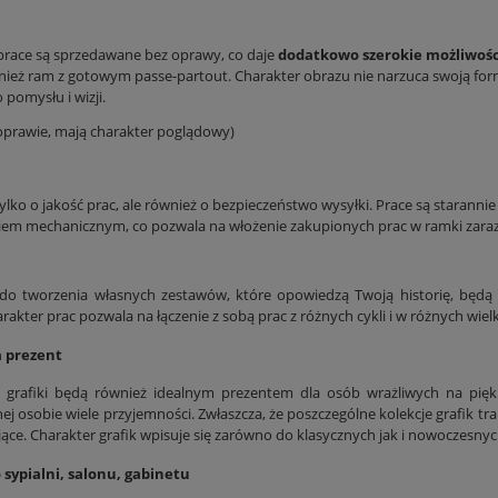
prace są sprzedawane bez oprawy, co daje
dodatkowo szerokie możliwośc
nież ram z gotowym passe-partout. Charakter obrazu nie narzuca swoją for
pomysłu i wizji.
 oprawie, mają charakter poglądowy)
ylko o jakość prac, ale również o bezpieczeństwo wysyłki. Prace są staranni
em mechanicznym, co pozwala na włożenie zakupionych prac w ramki zara
o tworzenia własnych zestawów, które opowiedzą Twoją historię, będą 
rakter prac pozwala na łączenie z sobą prac z różnych cykli i w różnych wiel
a prezent
 grafiki będą również idealnym prezentem dla osób wrażliwych na pięk
j osobie wiele przyjemności. Zwłaszcza, że poszczególne kolekcje grafik tra
ące. Charakter grafik wpisuje się zarówno do klasycznych jak i nowoczesnyc
 sypialni, salonu, gabinetu