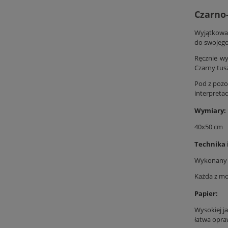
Czarno-
Wyjątkowa k
do swojego
Ręcznie w
Czarny tusz
Pod z pozo
interpretac
Wymiary:
40x50 cm
Technika 
Wykonany w
Każda z mo
Papier:
Wysokiej j
łatwa opraw