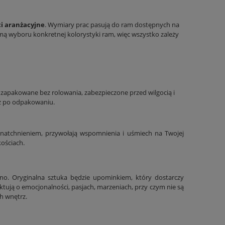
i aranżacyjne
. Wymiary prac pasują do ram dostępnych na
mą wyboru konkretnej kolorystyki ram, więc wszystko zależy
e zapakowane bez rolowania, zabezpieczone przed wilgocią i
z po odpakowaniu.
natchnieniem, przywołają wspomnienia i uśmiech na Twojej
kościach.
no. Oryginalna sztuka będzie upominkiem, który dostarczy
ktują o emocjonalności, pasjach, marzeniach, przy czym nie są
h wnętrz.