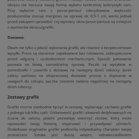
obrazu nie narzuca swoją formą wyboru konkretnej kolorystyki ram.
Przy wyborze ram z passe-partout zdecydowana większość
producentów stosuje margines na oprawę ok. 0,5-1 cm, warto jednak
przed zakupem sprawdzić czy wymiary okna passe-partout są mniejsze
o wymiarów obrazu/grafiki.
Dostawa:
Dbam nie tylko o jakość wykonania grafik, ale również o bezpieczeństwo
wysyłki. Prace są starannie zapakowane bez rolowania, zabezpieczone
przed wilgocią i uszkodzeniem mechanicznym. Sposób pakowania
pozwala na łatwą, samodzielną oprawę. Paczki są wysyłane w
poniedziałki i czwartki z dostawą na następny dzień roboczy. Jeżeli
zależy państwu na ekspresowej dostawie proszę o dopisanie w
uwagach do zakupu, paczka zostanie nadana najpóźniej na następny
dzień roboczy.
Zestawy grafik
Grafiki można swobodnie łączyć w zestawy, wybierając zarówno grafiki
z jednego lub kilku cykli. Unikatowość grafik i akwareli dedykowanych na
ścianę do salonu, jadalni pozwalają stworzyć zestaw, który może
opowiadać twoją historię, inspirować i przywoływać uśmiech.
Dodatkowo oryginalne grafiki podkreślą indywidualny charakter twojej
przestrzeni. Sztuka jest duszą wnętrz, odzwierciedleniem