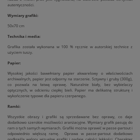
autentyczności.
Wymiary grafiki:
50x70 cm
Technika i media:
Grafika została wykonana w 100 % ręcznie w autorskiej technice z
użyciem tuszy.
Papier:
Wysokiej jakości bawełniany papier akwarelowy o właściwościach
archiwalnych, papier jest odporny na starzenie. Sztywny i gruby (300g),
co pozwala na łatwą oprawę. Naturalnie biały, bez wybielaczy
optycznych, w odcieniu ciepłej bieli. Papier ma delikatną strukturę i
wykończenie typowe dla papieru czerpanego.
Ramki:
Wszystkie obrazy i grafiki są sprzedawane bez oprawy, co daje
dodatkowo szerokie możliwości aranżacyjne. Wymiary grafik pasują do
ram o tych samych wymiarach. Grafiki można oprawić w passe-partout i
odpowiednio większą ramę. Oprawa w passe-partout dodatkowo
podkreśla walory wizualne grafiki i nadaje całości lekkości. Charakter