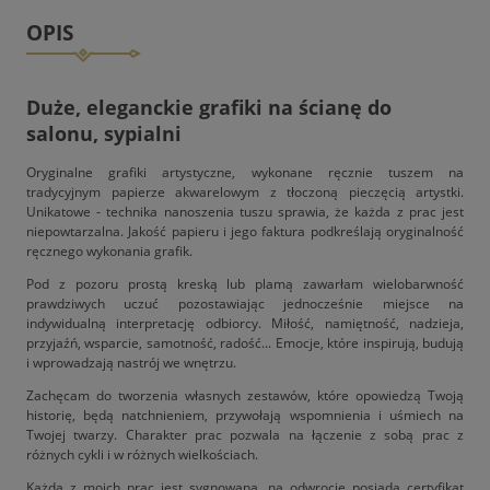
OPIS
Duże, eleganckie grafiki na ścianę do
salonu, sypialni
Oryginalne grafiki artystyczne, wykonane ręcznie tuszem na
tradycyjnym papierze akwarelowym z tłoczoną pieczęcią artystki.
Unikatowe - technika nanoszenia tuszu sprawia, że każda z prac jest
niepowtarzalna. Jakość papieru i jego faktura podkreślają oryginalność
ręcznego wykonania grafik.
Pod z pozoru prostą kreską lub plamą zawarłam wielobarwność
prawdziwych uczuć pozostawiając jednocześnie miejsce na
indywidualną interpretację odbiorcy. Miłość, namiętność, nadzieja,
przyjaźń, wsparcie, samotność, radość... Emocje, które inspirują, budują
i wprowadzają nastrój we wnętrzu.
Zachęcam do tworzenia własnych zestawów, które opowiedzą Twoją
historię, będą natchnieniem, przywołają wspomnienia i uśmiech na
Twojej twarzy. Charakter prac pozwala na łączenie z sobą prac z
różnych cykli i w różnych wielkościach.
Każda z moich prac jest sygnowana, na odwrocie posiada certyfikat