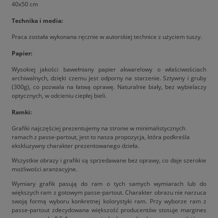
40x50 cm
Technika i media:
Praca została wykonana ręcznie w autorskiej technice z użyciem tuszy.
Papier:
Wysokiej jakości bawełniany papier akwarelowy o właściwościach
archiwalnych, dzięki czemu jest odporny na starzenie. Sztywny i gruby
(300g), co pozwala na łatwą oprawę. Naturalnie biały, bez wybielaczy
optycznych, w odcieniu ciepłej bieli.
Ramki:
Grafiki najczęściej prezentujemy na stronie w minimalistycznych
ramach z passe-partout, jest to nasza propozycja, która podkreśla
ekskluzywny charakter prezentowanego dzieła.
Wszystkie obrazy i grafiki są sprzedawane bez oprawy, co daje szerokie
możliwości aranżacyjne.
Wymiary grafik pasują do ram o tych samych wymiarach lub do
większych ram z gotowym passe-partout. Charakter obrazu nie narzuca
swoją formą wyboru konkretnej kolorystyki ram. Przy wyborze ram z
passe-partout zdecydowana większość producentów stosuje margines