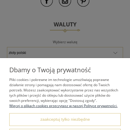
WALUTY
Wybierz walutę
Dbamy o Twoją prywatność
Pliki cookies i pokrewne im technologie umożliwiają poprawne
TWOJE KONTO
działanie strony i pomagają nam dostosować ofertę do Twoich
potrzeb. Możesz zaakceptować wykorzystanie przez nas wszystkich
tych plików i przejść do sklepu lub dostosować użycie plików do
PŁATNOŚCI I DOSTAWA
swoich preferencji, wybierając opcję "Dostosuj zgody".
Więcej o plikach cookies przeczytasz w naszej Polityce prywatności.
REGULAMINY
zaakceptuj tylko niezbędne