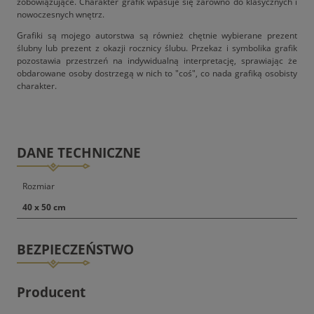
zobowiązujące. Charakter grafik wpasuje się zarówno do klasycznych i
nowoczesnych wnętrz.
Grafiki są mojego autorstwa są również chętnie wybierane prezent
ślubny lub prezent z okazji rocznicy ślubu. Przekaz i symbolika grafik
pozostawia przestrzeń na indywidualną interpretację, sprawiając że
obdarowane osoby dostrzegą w nich to "coś", co nada grafiką osobisty
charakter.
DANE TECHNICZNE
Rozmiar
40 x 50 cm
BEZPIECZEŃSTWO
Producent