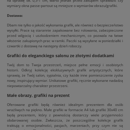
na oprawę ok. 0,5-1 cm, warto jednak przed zakupem sprawdzić czy
wymiary okna passe-partout są mniejsze o wymiarów obrazu/grafiki.
Dostawa:
Dbam nie tylko o jakość wykonania grafik, ale również o bezpieczeństwo
wysyłki. Prace są starannie zapakowane bez rolowania, zabezpieczone
przed wilgocią i uszkodzeniem mechanicznym, co pozwala na łatwe
włożenie zakupionych prac w ramki. Paczki są wysyłane w poniedziałki i
czwartki z dostawą na następny dzień roboczy.
Grafiki do eleganckiego salonu ze złotymi dodatkami
Twój dom to Twoja przestrzeń, miejsce pełne emocji i osobistych
historii. Odkryj kolekcję ekskluzywnych grafik artystycznych, które
sprawią, że Twój salon, sypialnia, czy każde inne pomieszczenie zyska
nowy, inspirujący wymiar. Unikatowe grafiki, ręcznie wykonane nadadzą
niepowtarzalny charakter przestrzeni.
Małe obrazy, grafiki na prezent
Oferowane grafiki będą również idealnym prezentem dla osób
wrażliwych na piękno. Małe grafiki w formacie A4 lub grafiki 30x40 cm
będą prezentem, który z pewnością dostarczy wiele przyjemności
obdarowanej osobie. Zwłaszcza, że poszczególne kolekcje grafik
traktują o emocjonalności, pasjach, marzeniach, przy czym nie są