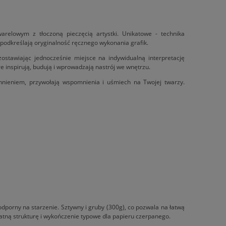
arelowym z tłoczoną pieczęcią artystki. Unikatowe - technika
a podkreślają oryginalność ręcznego wykonania grafik.
stawiając jednocześnie miejsce na indywidualną interpretację
re inspirują, budują i wprowadzają nastrój we wnętrzu.
hnieniem, przywołają wspomnienia i uśmiech na Twojej twarzy.
odporny na starzenie. Sztywny i gruby (300g), co pozwala na łatwą
ikatną strukturę i wykończenie typowe dla papieru czerpanego.