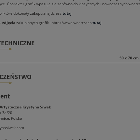
ce. Charakter grafik wpasuje się zarówno do klasycznych i nowoczesnych wnętrz
, które dokonały zakupu znajdziesz
tutaj
- zdjęcia
zakupionych grafik i obrazów we wnętrzach
tutaj
TECHNICZNE
50 x 70 cm
ECZEŃSTWO
ent
Artystyczna Krystyna Siwek
a 3a/20
hnice, Polska
ynasiwek.com