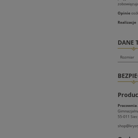
zobowiązują
Opinie
osób
Realizacje 
DANE 
Rozmiar
BEZPI
Produc
Pracownia 
Gimnazjaln
55-011 Siec
shop@kryst