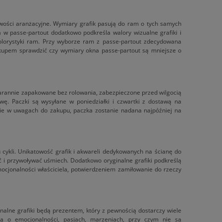
iwości aranżacyjne. Wymiary grafik pasują do ram o tych samych
w passe-partout dodatkowo podkreśla walory wizualne grafiki i
kolorystyki ram. Przy wyborze ram z passe-partout zdecydowana
kupem sprawdzić czy wymiary okna passe-partout są mniejsze o
starannie zapakowane bez rolowania, zabezpieczone przed wilgocią
. Paczki są wysyłane w poniedziałki i czwartki z dostawą na
nie w uwagach do zakupu, paczka zostanie nadana najpóźniej na
 cykli. Unikatowość grafik i akwareli dedykowanych na ścianę do
ać i przywoływać uśmiech. Dodatkowo oryginalne grafiki podkreślą
mocjonalności właściciela, potwierdzeniem zamiłowanie do rzeczy
alne grafiki będą prezentem, który z pewnością dostarczy wiele
ują o emocjonalności, pasjach, marzeniach, przy czym nie są