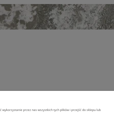
wykorzystanie przez nas wszystkich tych plików i przejść do sklepu lub