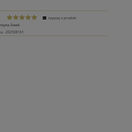
zapytaj o produkt
ystyna Siwek
tu:
202508161