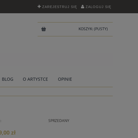
ZAREJESTRUJ SIĘ
ZALOGUJ SIĘ
KOSZYK:
(PUSTY)
BLOG
O ARTYSTCE
OPINIE
:
SPRZEDANY
9,00 zł