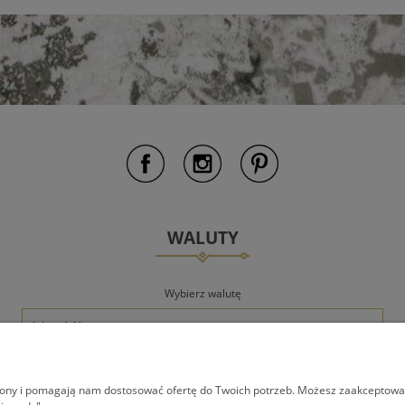
WALUTY
Wybierz walutę
trony i pomagają nam dostosować ofertę do Twoich potrzeb. Możesz zaakceptować 