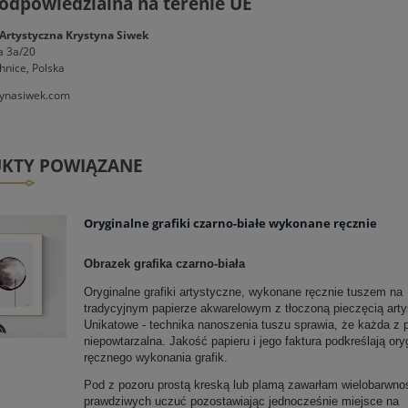
odpowiedzialna na terenie UE
Artystyczna Krystyna Siwek
a 3a/20
hnice, Polska
ynasiwek.com
KTY POWIĄZANE
Oryginalne grafiki czarno-białe wykonane ręcznie
Obrazek grafika czarno-biała
Oryginalne grafiki artystyczne, wykonane ręcznie tuszem na
tradycyjnym papierze akwarelowym z tłoczoną pieczęcią artys
Unikatowe - technika nanoszenia tuszu sprawia, że każda z p
niepowtarzalna. Jakość papieru i jego faktura podkreślają ory
ręcznego wykonania grafik.
Pod z pozoru prostą kreską lub plamą zawarłam wielobarwno
prawdziwych uczuć pozostawiając jednocześnie miejsce na