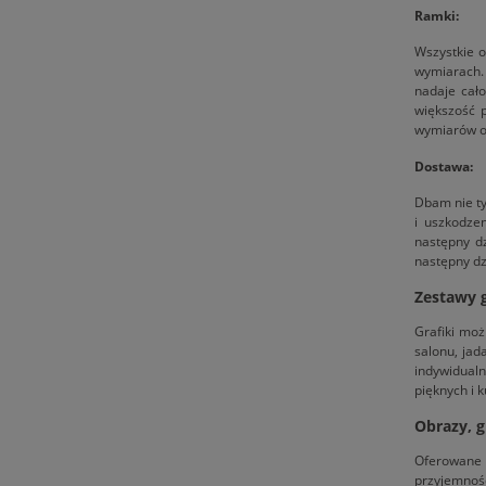
Ramki:
Wszystkie o
wymiarach.
nadaje cał
większość 
wymiarów ob
Dostawa:
Dbam nie ty
i uszkodze
następny d
następny dz
Zestawy g
Grafiki moż
salonu, jad
indywidualn
pięknych i 
Obrazy, g
Oferowane g
przyjemnoś