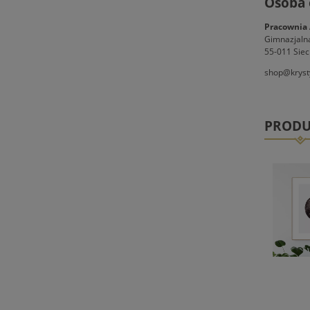
Osoba 
Pracownia 
Gimnazjaln
55-011 Siec
shop@kryst
PRODU