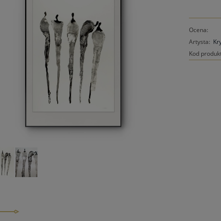
Ocena:
Artysta:
Kr
Kod produk