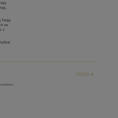
ieja,
rują,
ą Twoją
ch na
c z
tyfikat
129,00 zł
nimalizm.