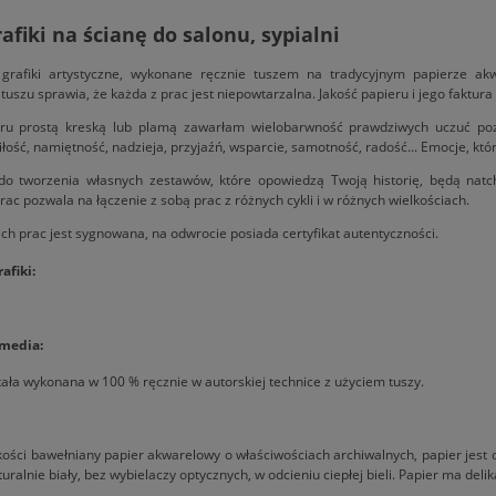
afiki na ścianę do salonu, sypialni
 grafiki artystyczne, wykonane ręcznie tuszem na tradycyjnym papierze akw
tuszu sprawia, że każda z prac jest niepowtarzalna. Jakość papieru i jego faktur
ru prostą kreską lub plamą zawarłam wielobarwność prawdziwych uczuć pozo
iłość, namiętność, nadzieja, przyjaźń, wsparcie, samotność, radość... Emocje, któ
o tworzenia własnych zestawów, które opowiedzą Twoją historię, będą natc
rac pozwala na łączenie z sobą prac z różnych cykli i w różnych wielkościach.
ch prac jest sygnowana, na odwrocie posiada certyfikat autentyczności.
afiki:
 media:
tała wykonana w 100 % ręcznie w autorskiej technice z użyciem tuszy.
kości bawełniany papier akwarelowy o właściwościach archiwalnych, papier jest 
uralnie biały, bez wybielaczy optycznych, w odcieniu ciepłej bieli. Papier ma del