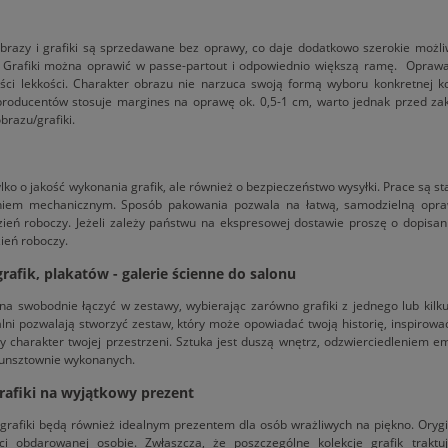
brazy i grafiki są sprzedawane bez oprawy, co daje dodatkowo szerokie możl
 Grafiki można oprawić w passe-partout i odpowiednio większą ramę. Oprawa 
ości lekkości. Charakter obrazu nie narzuca swoją formą wyboru konkretnej 
producentów stosuje margines na oprawę ok. 0,5-1 cm, warto jednak przed za
razu/grafiki.
lko o jakość wykonania grafik, ale również o bezpieczeństwo wysyłki. Prace są 
niem mechanicznym. Sposób pakowania pozwala na łatwą, samodzielną oprawę
zień roboczy. Jeżeli zależy państwu na ekspresowej dostawie proszę o dopisa
ień roboczy.
rafik, plakatów - galerie ścienne do salonu
na swobodnie łączyć w zestawy, wybierając zarówno grafiki z jednego lub kilku
alni pozwalają stworzyć zestaw, który może opowiadać twoją historię, inspirow
y charakter twojej przestrzeni. Sztuka jest duszą wnętrz, odzwierciedleniem e
kunsztownie wykonanych.
rafiki na wyjątkowy prezent
rafiki będą również idealnym prezentem dla osób wrażliwych na piękno. Orygin
ci obdarowanej osobie. Zwłaszcza, że poszczególne kolekcje grafik trakt