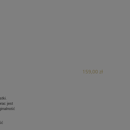
159,00 zł
tki.
rac jest
ginalność
ść