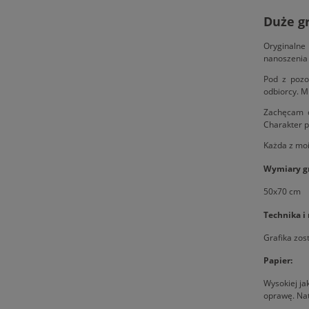
Duże gr
Oryginalne
nanoszenia 
Pod z pozo
odbiorcy. M
Zachęcam d
Charakter p
Każda z moi
Wymiary gr
50x70 cm
Technika i
Grafika zos
Papier:
Wysokiej ja
oprawę. Nat