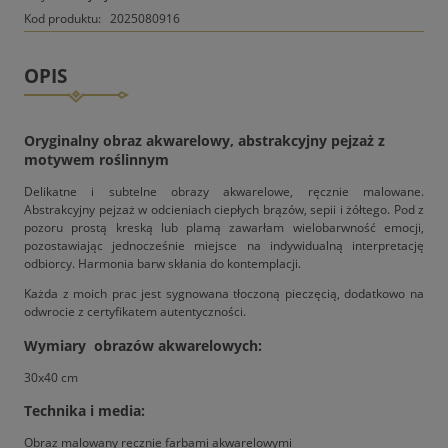
Kod produktu:
2025080916
OPIS
Oryginalny obraz akwarelowy, abstrakcyjny pejzaż z
motywem roślinnym
Delikatne i subtelne obrazy akwarelowe, ręcznie malowane.
Abstrakcyjny pejzaż w odcieniach ciepłych brązów, sepii i żółtego. Pod z
pozoru prostą kreską lub plamą zawarłam wielobarwność emocji,
pozostawiając jednocześnie miejsce na indywidualną interpretację
odbiorcy. Harmonia barw skłania do kontemplacji.
Każda z moich prac jest sygnowana tłoczoną pieczęcią, dodatkowo na
odwrocie z certyfikatem autentyczności.
Wymiary obrazów akwarelowych:
30x40 cm
Technika i media:
Obraz malowany ręcznie farbami akwarelowymi