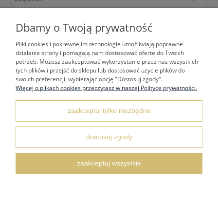
Dbamy o Twoją prywatność
Pliki cookies i pokrewne im technologie umożliwiają poprawne
TWOJE KONTO
działanie strony i pomagają nam dostosować ofertę do Twoich
potrzeb. Możesz zaakceptować wykorzystanie przez nas wszystkich
tych plików i przejść do sklepu lub dostosować użycie plików do
PŁATNOŚCI I DOSTAWA
swoich preferencji, wybierając opcję "Dostosuj zgody".
Więcej o plikach cookies przeczytasz w naszej Polityce prywatności.
REGULAMINY
zaakceptuj tylko niezbędne
dostosuj zgody
KONTAKT I DANE ADRESOWE
zaakceptuj wszystkie
FAQ NAJCZĘŚCIEJ ZADAWANE PYTANIA
pokaż pełną wersję strony
Sklep internetowy Shoper.pl