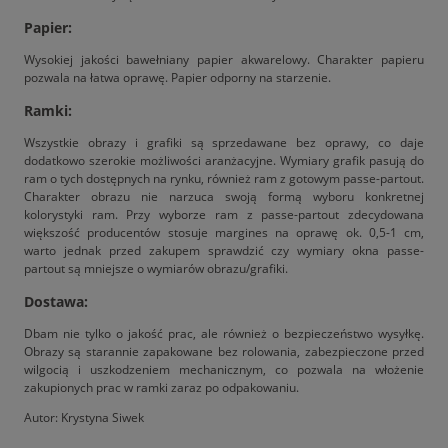
Papier:
Wysokiej jakości bawełniany papier akwarelowy. Charakter papieru
pozwala na łatwa oprawę. Papier odporny na starzenie.
Ramki:
Wszystkie obrazy i grafiki są sprzedawane bez oprawy, co daje
dodatkowo szerokie możliwości aranżacyjne. Wymiary grafik pasują do
ram o tych dostępnych na rynku, również ram z gotowym passe-partout.
Charakter obrazu nie narzuca swoją formą wyboru konkretnej
kolorystyki ram. Przy wyborze ram z passe-partout zdecydowana
większość producentów stosuje margines na oprawę ok. 0,5-1 cm,
warto jednak przed zakupem sprawdzić czy wymiary okna passe-
partout są mniejsze o wymiarów obrazu/grafiki.
Dostawa:
Dbam nie tylko o jakość prac, ale również o bezpieczeństwo wysyłkę.
Obrazy są starannie zapakowane bez rolowania, zabezpieczone przed
wilgocią i uszkodzeniem mechanicznym, co pozwala na włożenie
zakupionych prac w ramki zaraz po odpakowaniu.
Autor: Krystyna Siwek