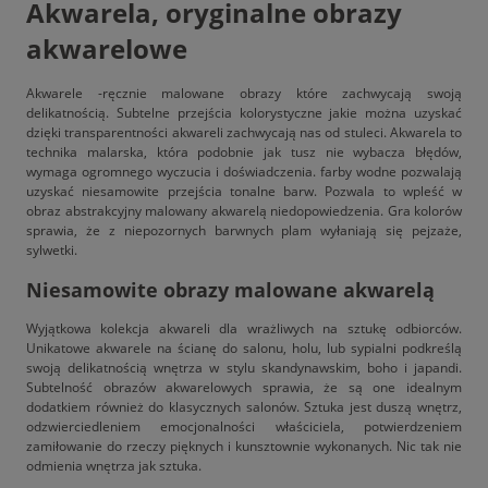
Akwarela, oryginalne obrazy
akwarelowe
Akwarele -ręcznie malowane obrazy które zachwycają swoją
delikatnością. Subtelne przejścia kolorystyczne jakie można uzyskać
dzięki transparentności akwareli zachwycają nas od stuleci. Akwarela to
technika malarska, która podobnie jak tusz nie wybacza błędów,
wymaga ogromnego wyczucia i doświadczenia. farby wodne pozwalają
uzyskać niesamowite przejścia tonalne barw. Pozwala to wpleść w
obraz abstrakcyjny malowany akwarelą niedopowiedzenia. Gra kolorów
sprawia, że z niepozornych barwnych plam wyłaniają się pejzaże,
sylwetki.
Niesamowite obrazy malowane akwarelą
Wyjątkowa kolekcja akwareli dla wrażliwych na sztukę odbiorców.
Unikatowe akwarele na ścianę do salonu, holu, lub sypialni podkreślą
swoją delikatnością wnętrza w stylu skandynawskim, boho i japandi.
Subtelność obrazów akwarelowych sprawia, że są one idealnym
dodatkiem również do klasycznych salonów. Sztuka jest duszą wnętrz,
odzwierciedleniem emocjonalności właściciela, potwierdzeniem
zamiłowanie do rzeczy pięknych i kunsztownie wykonanych. Nic tak nie
odmienia wnętrza jak sztuka.