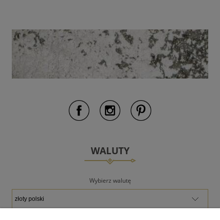
WALUTY
Wybierz walutę