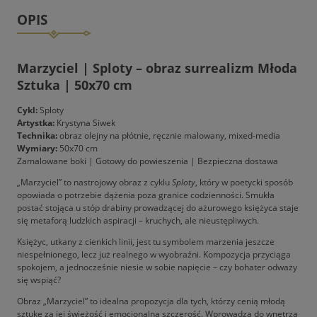
OPIS
Marzyciel | Sploty – obraz surrealizm Młoda
Sztuka | 50x70 cm
Cykl:
Sploty
Artystka:
Krystyna Siwek
Technika:
obraz olejny na płótnie, ręcznie malowany, mixed-media
Wymiary:
50x70 cm
Zamalowane boki | Gotowy do powieszenia | Bezpieczna dostawa
„Marzyciel” to nastrojowy obraz z cyklu
Sploty
, który w poetycki sposób
opowiada o potrzebie dążenia poza granice codzienności. Smukła
postać stojąca u stóp drabiny prowadzącej do ażurowego księżyca staje
się metaforą ludzkich aspiracji – kruchych, ale nieustępliwych.
Księżyc, utkany z cienkich linii, jest tu symbolem marzenia jeszcze
niespełnionego, lecz już realnego w wyobraźni. Kompozycja przyciąga
spokojem, a jednocześnie niesie w sobie napięcie – czy bohater odważy
się wspiąć?
Obraz „Marzyciel” to idealna propozycja dla tych, którzy cenią młodą
sztukę za jej świeżość i emocjonalną szczerość. Wprowadza do wnętrza