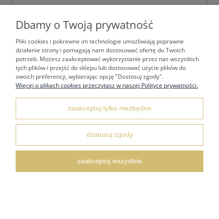
Dbamy o Twoją prywatność
Pliki cookies i pokrewne im technologie umożliwiają poprawne
TWOJE KONTO
działanie strony i pomagają nam dostosować ofertę do Twoich
potrzeb. Możesz zaakceptować wykorzystanie przez nas wszystkich
tych plików i przejść do sklepu lub dostosować użycie plików do
PŁATNOŚCI I DOSTAWA
swoich preferencji, wybierając opcję "Dostosuj zgody".
Więcej o plikach cookies przeczytasz w naszej Polityce prywatności.
REGULAMINY
zaakceptuj tylko niezbędne
KONTAKT I DANE ADRESOWE
dostosuj zgody
zaakceptuj wszystkie
FAQ NAJCZĘŚCIEJ ZADAWANE PYTANIA
pokaż pełną wersję strony
Sklep internetowy Shoper.pl