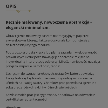
OPIS
Ręcznie malowany, nowoczesna abstrakcja -
elegancki minimalizm.
Obraz ręcznie malowany tuszem na tradycyjnym papierze
akwarelowym, którego faktura doskonale komponuje się z
delikatnością użytego medium.
Pod z pozoru prostą kreską lub plamą zawarłam wielobarwność
prawdziwych uczuć pozostawiając jednocześnie miejsce na
indywidualną interpretację odbiorcy. Miłość, namiętność, nadzieja,
przyjaźń, wsparcie, samotność, radość...
Zachęcam do tworzenia własnych zestawów, które opowiedzą
Twoją historię, będą natchnieniem, przywołają wspomnienia i
uśmiech na Twojej twarzy. Charakter prac pozwala na łączenie z
sobą prac z różnych cykli i w różnych wielkościach.
Każda z moich prac jest sygnowana, dodatkowo na odwrocie z
certyfikatem autentyczności.
Wymiary: