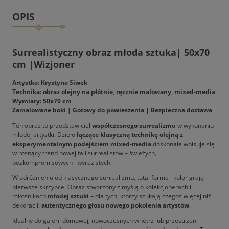
OPIS
Surrealistyczny obraz młoda sztuka| 50x70
cm |Wizjoner
Artystka: Krystyna Siwek
Technika: obraz olejny na płótnie, ręcznie malowany, mixed-media
Wymiary: 50x70 cm
Zamalowane boki | Gotowy do powieszenia | Bezpieczna dostawa
Ten obraz to przedstawiciel
współczesnego surrealizmu
w wykonaniu
młodej artystki. Dzieło
łączące klasyczną technikę olejną z
eksperymentalnym podejściem mixed-media
doskonale wpisuje się
w rosnący trend nowej fali surrealistów – świeżych,
bezkompromisowych i wyrazistych.
W odróżnieniu od klasycznego surrealizmu, tutaj forma i kolor grają
pierwsze skrzypce. Obraz stworzony z myślą o kolekcjonerach i
miłośnikach
młodej sztuki
– dla tych, którzy szukają czegoś więcej niż
dekoracji:
autentycznego głosu nowego pokolenia artystów
.
Idealny do galerii domowej, nowoczesnych wnętrz lub przestrzeni