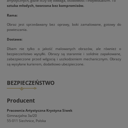
artystycznych, gdzie liczy się odwaga, osobowość i indywidualizm. To
sztuka młodych, tworzona bez kompromisów.
Rama:
Obraz jest sprzedawany bez oprawy, boki zamalowane, gotowy do
powieszania.
Dostawa:
Dbam nie tylko o jakość malowanych obrazów, ale również o
bezpieczeństwo wysyłki. Obrazy są starannie i solidnie zapakowane,
zabezpieczone przed wilgocią i uszkodzeniem mechanicznym. Obrazy
są wysyłane kurierem, dodatkowo ubezpieczone.
BEZPIECZEŃSTWO
Producent
Pracownia Artystyczna Krystyna Siwek
Gimnazjalna 3a/20
55-011 Siechnice, Polska