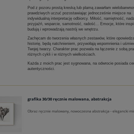
Pod z pozoru prostą kreską lub plamą zawarłam wielobarwno
prawdziwych uczuć pozostawiając jednocześnie miejsce na
indywidualną interpretację odbiorcy. Miłość, namiętność, nadz
przyjaźń, wsparcie, samotność, radość... Emocje, które inspi
budują i wprowadzają nastrój we wnętrzu.
Zachęcam do tworzenia własnych zestawów, które opowiedz
historię, będą natchnieniem, przywołają wspomnienia i uśmie
Twojej twarzy. Charakter prac pozwala na łączenie z sobą pra
różnych cykli i w różnych wielkościach.
Każda z moich prac jest sygnowana, na odwrocie posiada cer
autentyczności.
grafika 30/30 ręcznie malowana, abstrakcja
Obraz ręcznie malowany, nowoczesna abstrakcja - elegancki mi