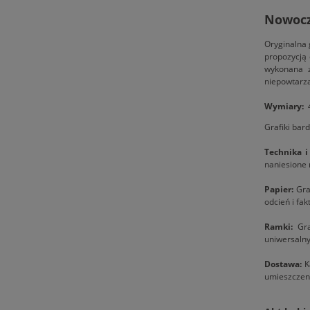
Nowocze
Oryginalna 
propozycją 
wykonana z
niepowtarza
Wymiary:
4
Grafiki bar
Technika i
naniesione 
Papier:
Graf
odcień i fak
Ramki:
Gra
uniwersaln
Dostawa:
Ka
umieszczeni