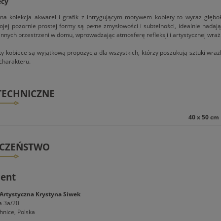
ecy
a kolekcja akwarel i grafik z intrygującym motywem kobiety to wyraz głęboki
ej pozornie prostej formy są pełne zmysłowości i subtelności, idealnie nadają si
innych przestrzeni w domu, wprowadzając atmosferę refleksji i artystycznej wrażl
ty kobiece są wyjątkową propozycją dla wszystkich, którzy poszukują sztuki wra
charakteru.
TECHNICZNE
40 x 50 cm
ECZEŃSTWO
ent
Artystyczna Krystyna Siwek
a 3a/20
hnice, Polska