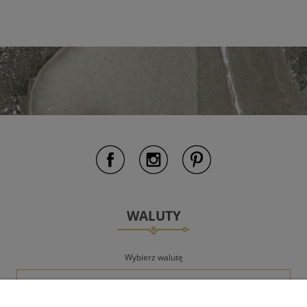
WALUTY
Wybierz walutę