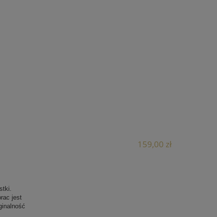
159,00 zł
tki.
rac jest
ginalność