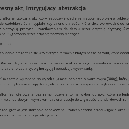
sny akt, intrygujący, abstrakcja
grafika artystyczna, akt, który jest odzwierciedleniem subtelnego piękna kobiecy
do ozdobienia ścian sypialni czy salonu dla osób, które chcą wprowadzić do wn
 niezwykłą precyzją i zamiłowaniem do detalu przez artystkę Krystynę Siwe
lna. Sygnowana przez artystkę tłoczoną pieczęcią.
0 x 50 cm
dzo ładnie prezentują się w większych ramach z białym passe-partout, które doda
 Media:
Użyta technika tuszu na papierze akwarelowym pozwala na uzyskanie nie
na papier przez artystkę intrygują i pobudzają wyobraźnię.
ika została wykonana na wysokiej jakości papierze akwarelowym (300g), który jes
tura nie tylko wyróżniają dzieło, ale również podkreślają ręczne wykonanie oraz o
fika jest oferowana bez ramy, pozwala to na wybór oprawy, która najlepie
ym (standardowym) wymiarom papieru, pasuje do większości standardowych ram
żda grafika jest starannie zapakowana i zabezpieczona przed wilgocią oraz 
a w ramie zaraz po jego otrzymaniu.