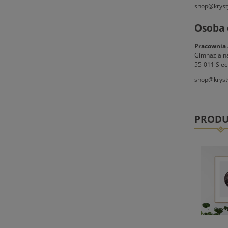
shop@kryst
Osoba 
Pracownia 
Gimnazjaln
55-011 Siec
shop@kryst
PRODU