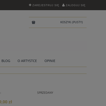
ZAREJESTRUJ SIĘ
ZALOGUJ SIĘ
KOSZYK:
(PUSTY)
BLOG
O ARTYSTCE
OPINIE
:
SPRZEDANY
9,00 zł