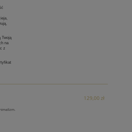
ść
ieja,
rują,
ą Twoją
ch na
c z
tyfikat
129,00 zł
nimalizm.