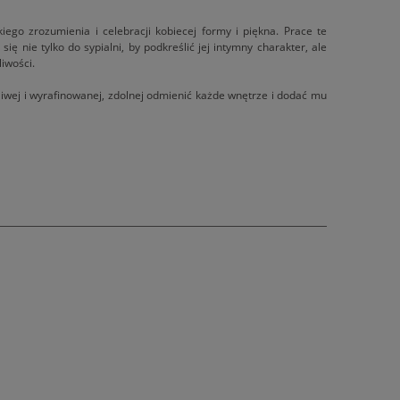
ego zrozumienia i celebracji kobiecej formy i piękna. Prace te
ę nie tylko do sypialni, by podkreślić jej intymny charakter, ale
iwości.
żliwej i wyrafinowanej, zdolnej odmienić każde wnętrze i dodać mu