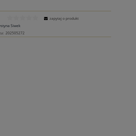
zapytaj o produkt
ystyna Siwek
tu:
202505272