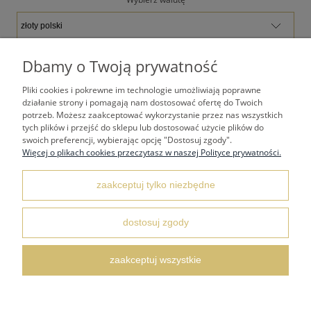
Dbamy o Twoją prywatność
Pliki cookies i pokrewne im technologie umożliwiają poprawne
TWOJE KONTO
działanie strony i pomagają nam dostosować ofertę do Twoich
potrzeb. Możesz zaakceptować wykorzystanie przez nas wszystkich
tych plików i przejść do sklepu lub dostosować użycie plików do
PŁATNOŚCI I DOSTAWA
swoich preferencji, wybierając opcję "Dostosuj zgody".
Więcej o plikach cookies przeczytasz w naszej Polityce prywatności.
REGULAMINY
zaakceptuj tylko niezbędne
dostosuj zgody
KONTAKT I DANE ADRESOWE
zaakceptuj wszystkie
FAQ NAJCZĘŚCIEJ ZADAWANE PYTANIA