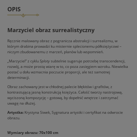
OPIS
Marzyciel obraz surrealistyczny
Ręcznie malowany obraz z pogranicza abstrakcji i surrealizmu, w
którym drabina prowadzi ku misternie splecionemu półksiężycowi –
niczym zbudowanemu z marzeń, planów lub wspomnień.
„Marzyciel” z cyklu
Sploty
subtelnie sugeruje potrzebę transcendencji,
rozwój, a może prostą wiarę w to, co poza zasięgiem wzroku. Niewielka
postać u dołu wzmacnia poczucie proporcji, ale też samotnej
determinacji.
Obraz zachowany jest w chłodnej palecie błękitów i grafitów, z
kontrastującą jasną konstrukcją księżyca. Całość tworzy nastrojową,
wyciszoną kompozycję – gotową, by dopełnić wnętrze i zatrzymać
uwagę na dłużej.
Artystka:
Krystyna Siwek, Sygnatura artystki i certyfikat na odwrocie
obrazu.
Wymiary obrazu: 70x100 cm