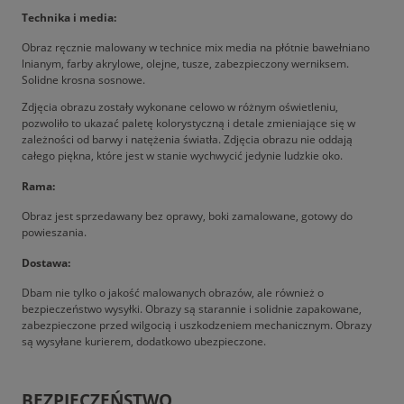
Technika i media:
Obraz ręcznie malowany w technice mix media na płótnie bawełniano
lnianym, farby akrylowe, olejne, tusze, zabezpieczony werniksem.
Solidne krosna sosnowe.
Zdjęcia obrazu zostały wykonane celowo w różnym oświetleniu,
pozwoliło to ukazać paletę kolorystyczną i detale zmieniające się w
zależności od barwy i natężenia światła. Zdjęcia obrazu nie oddają
całego piękna, które jest w stanie wychwycić jedynie ludzkie oko.
Rama:
Obraz jest sprzedawany bez oprawy, boki zamalowane, gotowy do
powieszania.
Dostawa:
Dbam nie tylko o jakość malowanych obrazów, ale również o
bezpieczeństwo wysyłki. Obrazy są starannie i solidnie zapakowane,
zabezpieczone przed wilgocią i uszkodzeniem mechanicznym. Obrazy
są wysyłane kurierem, dodatkowo ubezpieczone.
BEZPIECZEŃSTWO