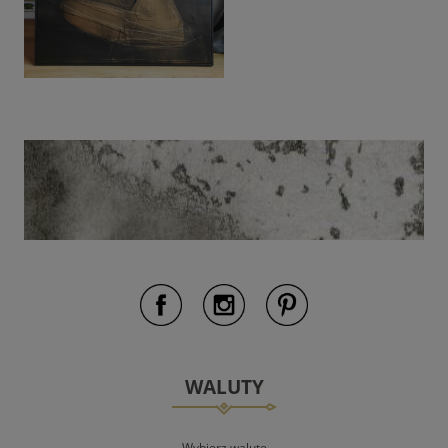
WALUTY
Wybierz walutę