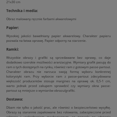
21x30 cm
Technika i media:
Obraz malowany ręcznie farbami akwarelowymi
Papier:
Wysokiej jakości bawełniany papier akwarelowy. Charakter papieru
pozwala na łatwa oprawę. Papier odporny na starzenie.
Ramki:
Wszystkie obrazy i grafiki są sprzedawane bez oprawy, co daje
dodatkowo szerokie możliwości aranżacyjne. Wymiary grafik pasują do
ram o tych dostępnych na rynku, również ram z gotowym passe-partout.
Charakter obrazu nie narzuca swoją formą wyboru konkretnej
kolorystyki ram. Przy wyborze ram z passe-partout zdecydowana
większość producentów stosuje margines na oprawę ok. 0,5-1 cm,
warto jednak przed zakupem sprawdzić czy wymiary okna passe-
partout są mniejsze o wymiarów obrazu/grafiki.
Dostawa:
Dbam nie tylko o jakość prac, ale również o bezpieczeństwo wysyłkę.
Obrazy są starannie zapakowane bez rolowania, zabezpieczone przed
wilgocią i uszkodzeniem mechanicznym, co pozwala na włożenie