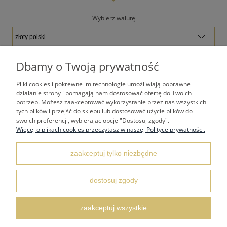
Wybierz walutę
Dbamy o Twoją prywatność
Pliki cookies i pokrewne im technologie umożliwiają poprawne
TWOJE KONTO
działanie strony i pomagają nam dostosować ofertę do Twoich
potrzeb. Możesz zaakceptować wykorzystanie przez nas wszystkich
tych plików i przejść do sklepu lub dostosować użycie plików do
PŁATNOŚCI I DOSTAWA
swoich preferencji, wybierając opcję "Dostosuj zgody".
Więcej o plikach cookies przeczytasz w naszej Polityce prywatności.
REGULAMINY
zaakceptuj tylko niezbędne
dostosuj zgody
KONTAKT I DANE ADRESOWE
zaakceptuj wszystkie
FAQ NAJCZĘŚCIEJ ZADAWANE PYTANIA