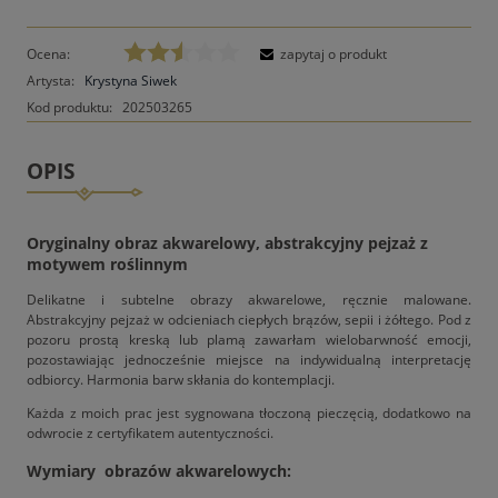
Ocena:
zapytaj o produkt
Artysta:
Krystyna Siwek
Kod produktu:
202503265
OPIS
Oryginalny obraz akwarelowy, abstrakcyjny pejzaż z
motywem roślinnym
Delikatne i subtelne obrazy akwarelowe, ręcznie malowane.
Abstrakcyjny pejzaż w odcieniach ciepłych brązów, sepii i żółtego. Pod z
pozoru prostą kreską lub plamą zawarłam wielobarwność emocji,
pozostawiając jednocześnie miejsce na indywidualną interpretację
odbiorcy. Harmonia barw skłania do kontemplacji.
Każda z moich prac jest sygnowana tłoczoną pieczęcią, dodatkowo na
odwrocie z certyfikatem autentyczności.
Wymiary obrazów akwarelowych: