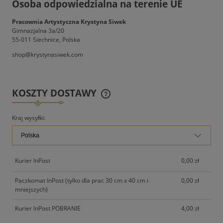
Osoba odpowiedzialna na terenie UE
Pracownia Artystyczna Krystyna Siwek
Gimnazjalna 3a/20
55-011 Siechnice, Polska
shop@krystynasiwek.com
KOSZTY DOSTAWY
CENA NIE ZAWIERA EWENTUALNYCH KOSZTÓW
PŁATNOŚCI
Kraj wysyłki:
Kurier InPost
0,00 zł
Paczkomat InPost (tylko dla prac 30 cm x 40 cm i
0,00 zł
mniejszych)
Kurier InPost POBRANIE
4,00 zł