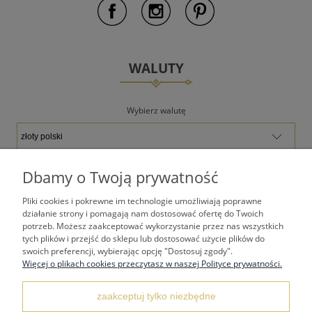
WALUTY
Wybierz walutę
Dbamy o Twoją prywatność
Pliki cookies i pokrewne im technologie umożliwiają poprawne
TWOJE KONTO
działanie strony i pomagają nam dostosować ofertę do Twoich
potrzeb. Możesz zaakceptować wykorzystanie przez nas wszystkich
tych plików i przejść do sklepu lub dostosować użycie plików do
PŁATNOŚCI I DOSTAWA
swoich preferencji, wybierając opcję "Dostosuj zgody".
Więcej o plikach cookies przeczytasz w naszej Polityce prywatności.
REGULAMINY
zaakceptuj tylko niezbędne