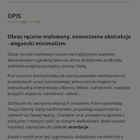
OPIS
Obraz ręcznie malowany, nowoczesna abstrakcja
- elegancki minimalizm.
Obraz ręcznie malowany tuszem na tradycyjnym papierze
akwarelowym o gładkiej fakturze, która dodatkowo podkreśla
subtelne przejścia pomiędzy czernią i bielą.
Pod z pozoru prostą kreską lub plamą zawarłam wielobarwność
prawdziwych uczuć pozostawiając jednocześnie miejsce na
indywidualną interpretację odbiorcy. Miłość, namiętność, nadzieja,
przyjaźń, wsparcie, samotność, radość...
Zachęcam do tworzenia własnych zestawów, które opowiedzą
Twoją historię, będą natchnieniem, przywołają wspomnienia i
uśmiech na Twojej twarzy. Charakter prac pozwala na łączenie z
sobą prac z różnych cykli i w różnych wielkościach. Jeżeli szukasz
inspiracji, zapraszam do zakładki
aranżacje
.
Każda z moich prac jest sygnowana, dodatkowo na odwrocie z