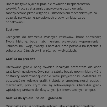
Dbam nie tylko o jakość prac, ale również o bezpieczeństwo
wysyłki. Prace są starannie zapakowane bez rolowania,
zabezpieczone przed wilgocią i uszkodzeniem mechanicznym, co
pozwala na włożenie zakupionych prac w ramki zaraz po
odpakowaniu.
Zestawy:
Zachęcam do tworzenia własnych zestawów, które opowiedzą
Twoją historię, będą natchnieniem, przywołają wspomnienia i
uśmiech na Twojej twarzy. Charakter prac pozwala na łączenie z
sobą prac z różnych cykli i w różnych wielkościach.
Grafika na prezent
Oferowane grafiki będą również idealnym prezentem dla osób
wrażliwych na piękno. Oryginalna sztuka będzie upominkiem, który
dostarczy obdarowanej osobie wiele przyjemności. Zwłaszcza, że
poszczególne kolekcje grafik traktują o emocjonalności, pasjach,
marzeniach, przy czym nie są zobowiązujące. Charakter grafik
wpisuje się zarówno do klasycznych jak i nowoczesnych wnętrz.
Grafika do sypialni, salonu, gabinetu
Oryginalne grafiki podkreślą indywidualny charakter przestrzeni.