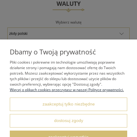
WALUTY
Wybierz walutę
Dbamy o Twoją prywatność
Pliki cookies i pokrewne im technologie umożliwiają poprawne
TWOJE KONTO
działanie strony i pomagają nam dostosować ofertę do Twoich
potrzeb. Możesz zaakceptować wykorzystanie przez nas wszystkich
tych plików i przejść do sklepu lub dostosować użycie plików do
PŁATNOŚCI I DOSTAWA
swoich preferencji, wybierając opcję "Dostosuj zgody".
Więcej o plikach cookies przeczytasz w naszej Polityce prywatności.
REGULAMINY
zaakceptuj tylko niezbędne
KONTAKT I DANE ADRESOWE
dostosuj zgody