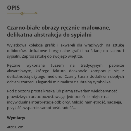
OPIS
Czarno-białe obrazy ręcznie malowane,
delikatna abstrakcja do sypialni
Wyjątkowa kolekcja grafik i akwareli dla wrażliwych na sztukę
odbiorców. Unikatowe i oryginalne grafiki na ścianę do salonu i
sypialni. Zaproś sztukę do swojego wnętrza.
Ręcznie wykonana tuszem na tradycyjnym papierze
akwarelowym, którego faktura doskonale komponuje się z
delikatnością użytego medium. Czarny tusz z dodatkiem ciepłych
odcieni szarości. Elegancki minimalizm z subtelną symboliką.
Pod z pozoru prostą kreską lub plamą zawarłam wielobarwność
prawdziwych uczuć pozostawiając jednocześnie miejsce na
indywidualną interpretację odbiorcy. Miłość, namiętność, nadzieja,
przyjaźń, wsparcie, samotność, radość...
Wymiary:
40x50 cm