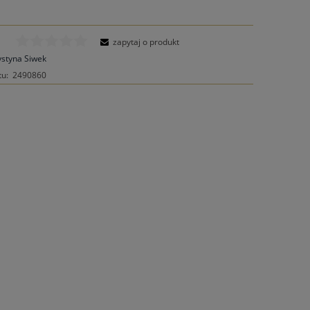
zapytaj o produkt
ystyna Siwek
tu:
2490860