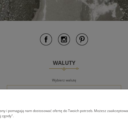
WALUTY
Wybierz walutę
trony i pomagają nam dostosować ofertę do Twoich potrzeb. Możesz zaakceptować 
j zgody".
AWA
REGULAMINY
KONTAKT I DAN