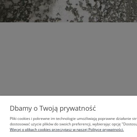
Dbamy o Twoją prywatność
Pliki cookies i pokrewne im technologie umożliwiają poprawne działanie s
dostosować użycie plików do swoich preferencji, wybierając opcję "Dostosu
TWOJE KONTO
PŁATNOŚCI I DOST
Więcej o plikach cookies przeczytasz w naszej Polityce prywatności.