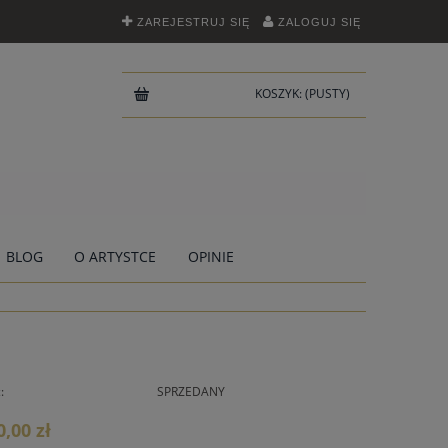
ZAREJESTRUJ SIĘ
ZALOGUJ SIĘ
KOSZYK:
(PUSTY)
BLOG
O ARTYSTCE
OPINIE
:
SPRZEDANY
0,00 zł