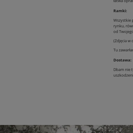
łatwa opraw
Ramki:
Wszystkie 
rynku, rów
od Twojego 
(Zdjęcia w
Tu zawarła
Dostawa:
Dbam nie t
uszkodzeni