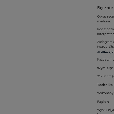
Ręcznie
Obraz ręcz
medium.
Pod z pozo
interpretac
Zachęcam d
twarzy. Cha
aranżacje
Każda z mo
Wymiary:
21x30 cm (
Technika 
Wykonany w
Papier:
Wysokiej j