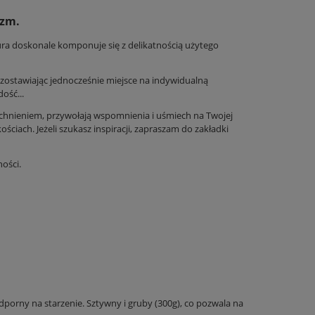
izm.
ra doskonale komponuje się z delikatnością użytego
ostawiając jednocześnie miejsce na indywidualną
ość...
chnieniem, przywołają wspomnienia i uśmiech na Twojej
ościach. Jeżeli szukasz inspiracji, zapraszam do zakładki
ości.
dporny na starzenie. Sztywny i gruby (300g), co pozwala na