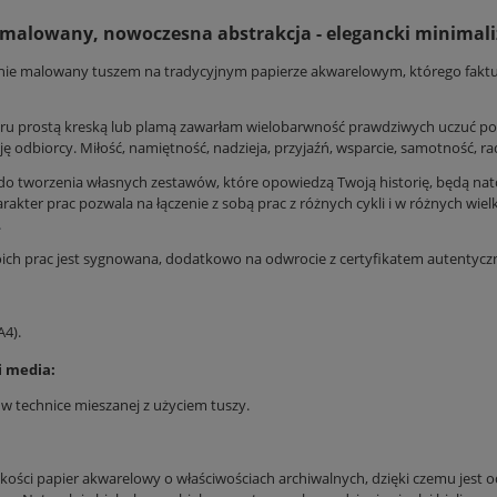
 malowany, nowoczesna abstrakcja - elegancki minimal
nie malowany tuszem na tradycyjnym papierze akwarelowym, którego faktu
ru prostą kreską lub plamą zawarłam wielobarwność prawdziwych uczuć poz
ję odbiorcy. Miłość, namiętność, nadzieja, przyjaźń, wsparcie, samotność, rad
o tworzenia własnych zestawów, które opowiedzą Twoją historię, będą nat
rakter prac pozwala na łączenie z sobą prac z różnych cykli i w różnych wielk
.
ich prac jest sygnowana, dodatkowo na odwrocie z certyfikatem autentyczn
A4).
i media:
 technice mieszanej z użyciem tuszy.
akości papier akwarelowy o właściwościach archiwalnych, dzięki czemu jest o