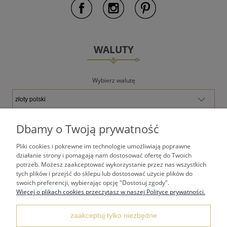
WALUTY
Wybierz walutę
Dbamy o Twoją prywatność
Pliki cookies i pokrewne im technologie umożliwiają poprawne
TWOJE KONTO
działanie strony i pomagają nam dostosować ofertę do Twoich
potrzeb. Możesz zaakceptować wykorzystanie przez nas wszystkich
tych plików i przejść do sklepu lub dostosować użycie plików do
PŁATNOŚCI I DOSTAWA
swoich preferencji, wybierając opcję "Dostosuj zgody".
Więcej o plikach cookies przeczytasz w naszej Polityce prywatności.
REGULAMINY
zaakceptuj tylko niezbędne