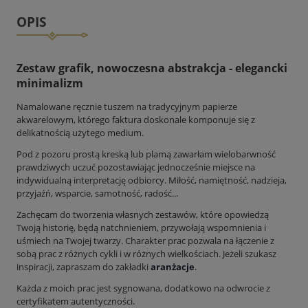
OPIS
Zestaw grafik, nowoczesna abstrakcja - elegancki
minimalizm
Namalowane ręcznie tuszem na tradycyjnym papierze
akwarelowym, którego faktura doskonale komponuje się z
delikatnością użytego medium.
Pod z pozoru prostą kreską lub plamą zawarłam wielobarwność
prawdziwych uczuć pozostawiając jednocześnie miejsce na
indywidualną interpretację odbiorcy. Miłość, namiętność, nadzieja,
przyjaźń, wsparcie, samotność, radość...
Zachęcam do tworzenia własnych zestawów, które opowiedzą
Twoją historię, będą natchnieniem, przywołają wspomnienia i
uśmiech na Twojej twarzy. Charakter prac pozwala na łączenie z
sobą prac z różnych cykli i w różnych wielkościach. Jeżeli szukasz
inspiracji, zapraszam do zakładki
aranżacje
.
Każda z moich prac jest sygnowana, dodatkowo na odwrocie z
certyfikatem autentyczności.