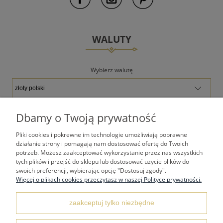
WALUTY
Wybierz walutę
Dbamy o Twoją prywatność
Pliki cookies i pokrewne im technologie umożliwiają poprawne
TWOJE KONTO
działanie strony i pomagają nam dostosować ofertę do Twoich
potrzeb. Możesz zaakceptować wykorzystanie przez nas wszystkich
tych plików i przejść do sklepu lub dostosować użycie plików do
PŁATNOŚCI I DOSTAWA
swoich preferencji, wybierając opcję "Dostosuj zgody".
Więcej o plikach cookies przeczytasz w naszej Polityce prywatności.
REGULAMINY
zaakceptuj tylko niezbędne