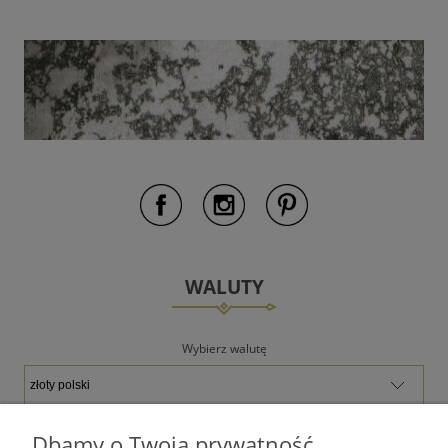
WALUTY
Wybierz walutę
Dbamy o Twoją prywatność