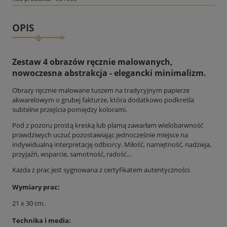
OPIS
Zestaw 4 obrazów ręcznie malowanych,
nowoczesna abstrakcja - elegancki minimalizm.
Obrazy ręcznie malowane tuszem na tradycyjnym papierze
akwarelowym o grubej fakturze, która dodatkowo podkreśla
subtelne przejścia pomiędzy kolorami.
Pod z pozoru prostą kreską lub plamą zawarłam wielobarwność
prawdziwych uczuć pozostawiając jednocześnie miejsce na
indywidualną interpretację odbiorcy. Miłość, namiętność, nadzieja,
przyjaźń, wsparcie, samotność, radość...
Każda z prac jest sygnowana z certyfikatem autentyczności.
Wymiary prac:
21 x 30 cm.
Technika i media: