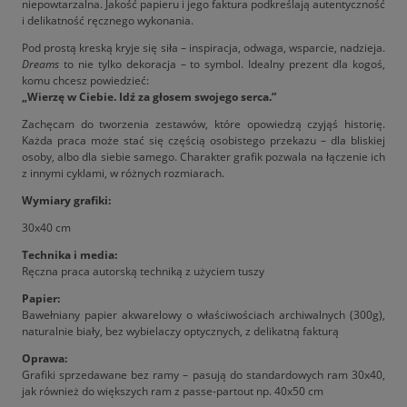
niepowtarzalna. Jakość papieru i jego faktura podkreślają autentyczność
i delikatność ręcznego wykonania.
Pod prostą kreską kryje się siła – inspiracja, odwaga, wsparcie, nadzieja.
Dreams
to nie tylko dekoracja – to symbol. Idealny prezent dla kogoś,
komu chcesz powiedzieć:
„Wierzę w Ciebie. Idź za głosem swojego serca.”
Zachęcam do tworzenia zestawów, które opowiedzą czyjąś historię.
Każda praca może stać się częścią osobistego przekazu – dla bliskiej
osoby, albo dla siebie samego. Charakter grafik pozwala na łączenie ich
z innymi cyklami, w różnych rozmiarach.
Wymiary grafiki:
30x40 cm
Technika i media:
Ręczna praca autorską techniką z użyciem tuszy
Papier:
Bawełniany papier akwarelowy o właściwościach archiwalnych (300g),
naturalnie biały, bez wybielaczy optycznych, z delikatną fakturą
Oprawa:
Grafiki sprzedawane bez ramy – pasują do standardowych ram 30x40,
jak również do większych ram z passe-partout np. 40x50 cm