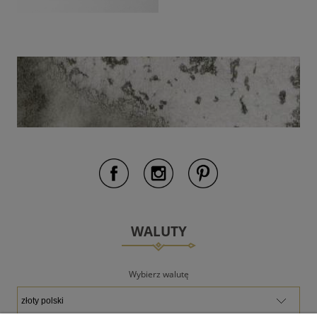
WALUTY
Wybierz walutę