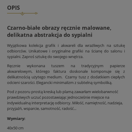
OPIS
Czarno-białe obrazy ręcznie malowane,
delikatna abstrakcja do sypialni
Wyjątkowa kolekcja grafik i akwareli dla wrażliwych na sztukę
odbiorców. Unikatowe i oryginalne grafiki na ścianę do salonu i
sypialni. Zaproś sztukę do swojego wnętrza.
Ręcznie wykonana tuszem na tradycyjnym papierze
akwarelowym, którego faktura doskonale komponuje się z
delikatnością użytego medium. Czarny tusz z dodatkiem ciepłych
odcieni szarości. Elegancki minimalizm z subtelną symboliką.
Pod z pozoru prostą kreską lub plamą zawarłam wielobarwność
prawdziwych uczuć pozostawiając jednocześnie miejsce na
indywidualną interpretację odbiorcy. Miłość, namiętność, nadzieja,
przyjaźń, wsparcie, samotność, radość...
Wymiary:
40x50 cm