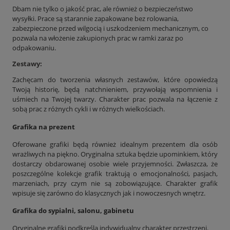
Dbam nie tylko o jakość prac, ale również o bezpieczeństwo
wysyłki. Prace są starannie zapakowane bez rolowania,
zabezpieczone przed wilgocią i uszkodzeniem mechanicznym, co
pozwala na włożenie zakupionych prac w ramki zaraz po
odpakowaniu.
Zestawy:
Zachęcam do tworzenia własnych zestawów, które opowiedzą
Twoją historię, będą natchnieniem, przywołają wspomnienia i
uśmiech na Twojej twarzy. Charakter prac pozwala na łączenie z
sobą prac z różnych cykli i w różnych wielkościach.
Grafika na prezent
Oferowane grafiki będą również idealnym prezentem dla osób
wrażliwych na piękno. Oryginalna sztuka będzie upominkiem, który
dostarczy obdarowanej osobie wiele przyjemności. Zwłaszcza, że
poszczególne kolekcje grafik traktują o emocjonalności, pasjach,
marzeniach, przy czym nie są zobowiązujące. Charakter grafik
wpisuje się zarówno do klasycznych jak i nowoczesnych wnętrz.
Grafika do sypialni, salonu, gabinetu
Oryginalne grafiki podkreślą indywidualny charakter przestrzeni.