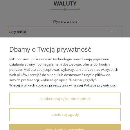
WALUTY
Wybierz walutę
Dbamy o Twoją prywatność
Pliki cookies i pokrewne im technologie umożliwiają poprawne
TWOJE KONTO
działanie strony i pomagają nam dostosować ofertę do Twoich
potrzeb. Możesz zaakceptować wykorzystanie przez nas wszystkich
tych plików i przejść do sklepu lub dostosować użycie plików do
PŁATNOŚCI I DOSTAWA
swoich preferencji, wybierając opcję "Dostosuj zgody".
Więcej o plikach cookies przeczytasz w naszej Polityce prywatności.
REGULAMINY
zaakceptuj tylko niezbędne
KONTAKT I DANE ADRESOWE
dostosuj zgody