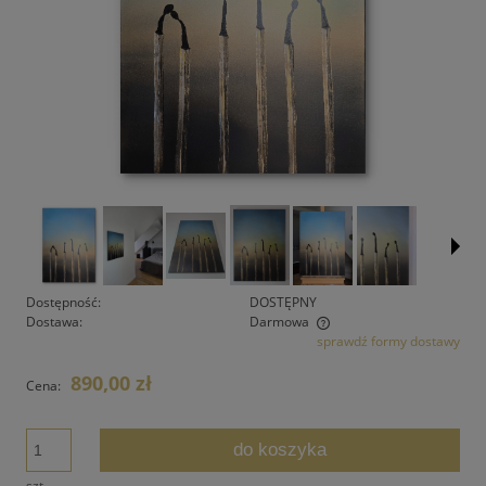
Dostępność:
DOSTĘPNY
Dostawa:
Darmowa
sprawdź formy dostawy
Cena nie zawiera ewentualnych kosztów płatności
890,00 zł
Cena:
do koszyka
szt.