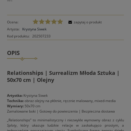
Ocena:
zapytaj o produkt
Artysta:
Krystyna Siwek
Kod produktu:
202507233
OPIS
Relationships | Surrealizm Młoda Sztuka |
50x70 cm | Olejny
Artystka:
Krystyna Siwek
Technika:
obraz olejny na płótnie, ręcznie malowany, mixed-media
Wymiary:
50x70 cm
Zamalowane boki | Gotowy do powieszenia | Bezpieczna dostawa
„Relationships” to minimalistyczny i niezwykle wymowny obraz z cyklu
Sploty
, który ukazuje ludzkie relacje w zaskakująco prostym, a
jednocześnie poruszającym ujęciu. Symboliczna forma tworzy dzieło