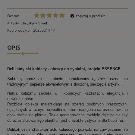
Ocena:
zapytaj o produkt
Artysta:
Krystyna Siwek
Kod produktu:
20230214 17
OPIS
Delikatny akt kobiecy - obrazy do sypialni, projekt ESSENCE
Subtelny obraz akt - kobieta, namalowany ręcznie tuszem na
tradycyjnym papierze akwarelowym z tłoczoną pieczęcią artystki.
Nutka kubizmu zaklęta w kobiecych kształtach, elegancja i
nowoczesność.
Rozbicie obiektu malarskiego na szereg osobnych płaszczyzn,
oglądanych w różnym oświetleniu, które następnie są przedstawiane
obok siebie na płótnie. Takie geometryczne rozbicie daje pełniejszy
obraz analizowanego obiektu i jest charakterystyczne dla kubizmu.
Delikatność i charakter aktu kobiecego pozwala na zawieszenie nie
tylko w sypialni. Obraz jest stonowany i można ozdobić nim również