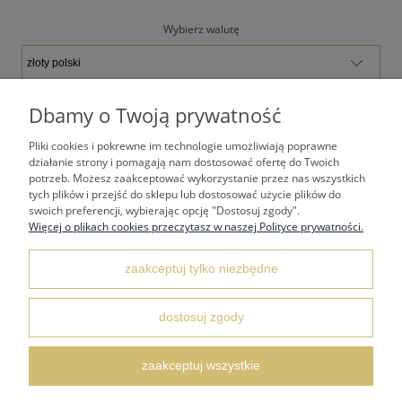
Wybierz walutę
Dbamy o Twoją prywatność
Pliki cookies i pokrewne im technologie umożliwiają poprawne
TWOJE KONTO
działanie strony i pomagają nam dostosować ofertę do Twoich
potrzeb. Możesz zaakceptować wykorzystanie przez nas wszystkich
tych plików i przejść do sklepu lub dostosować użycie plików do
PŁATNOŚCI I DOSTAWA
swoich preferencji, wybierając opcję "Dostosuj zgody".
Więcej o plikach cookies przeczytasz w naszej Polityce prywatności.
REGULAMINY
zaakceptuj tylko niezbędne
dostosuj zgody
KONTAKT I DANE ADRESOWE
zaakceptuj wszystkie
FAQ NAJCZĘŚCIEJ ZADAWANE PYTANIA