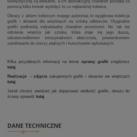
kolorystyczną są delikatne, a ich abstrakcyjny charakter pozwala za
pomocą kilku kresek wydobyć to co najbardziej kobiece.
Obrazy z aktem kobiecym mojego autorstwa to wyjątkowa kolekcja
grafik i akwareli dla
wrażliwych na sztukę odbiorców.
Oryginalne
grafiki podkreślą indywidualny charakter przestrzeni. Nic tak nie
odmienia wnętrza jak sztuka, która staje się jego duszą,
odzwierciedleniem emocjonalności
właściciela
, potwierdz
eniem
zamiłowanie do rzeczy pięknych i kunsztownie wykonanych.
Kilka przydatnych informacji na temat
oprawy grafik
znajdziesz
tutaj
Realizacje - zdjęcia
zakupionych grafik i obrazów we wnętrzach
tutaj
Jeżeli chcesz wiedzieć jak dopasować wielkość grafiki, obrazu do
ściany sprawdź
tutaj
DANE TECHNICZNE