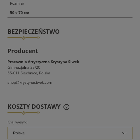
Rozmiar
50 x 70 cm
BEZPIECZEŃSTWO
Producent
Pracownia Artystyczna Krystyna Siwek
Gimnazjalna 3a/20
55-011 Siechnice, Polska
shop@krystynasiwek.com
KOSZTY DOSTAWY
CENA NIE ZAWIERA EWENTUALNYCH KOSZTÓW
PŁATNOŚCI
Kraj wysyłki: