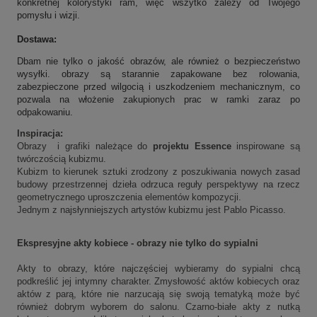
konkretnej kolorystyki ram, więc wszytko zależy od Twojego
pomysłu i wizji.
Dostawa:
Dbam nie tylko o jakość obrazów, ale również o bezpieczeństwo
wysyłki. obrazy są starannie zapakowane bez rolowania,
zabezpieczone przed wilgocią i uszkodzeniem mechanicznym, co
pozwala na włożenie zakupionych prac w ramki zaraz po
odpakowaniu.
Inspiracja:
Obrazy i grafiki należące do
projektu Essence
inspirowane są
twórczością kubizmu.
Kubizm to kierunek sztuki zrodzony z poszukiwania nowych zasad
budowy przestrzennej dzieła odrzuca reguły perspektywy na rzecz
geometrycznego uproszczenia elementów kompozycji.
Jednym z najsłynniejszych artystów kubizmu jest Pablo Picasso.
Ekspresyjne akty kobiece - obrazy nie tylko do sypialni
Akty to obrazy, które najczęściej wybieramy do sypialni chcą
podkreślić jej intymny charakter. Zmysłowość aktów kobiecych oraz
aktów z parą, które nie narzucają się swoją tematyką może być
również dobrym wyborem do salonu. Czarno-białe akty z nutką