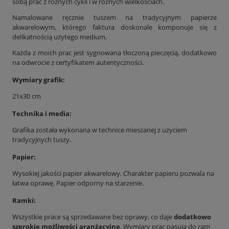
sobą prac z różnych cykli i w różnych wielkościach.
Namalowane ręcznie tuszem na tradycyjnym papierze
akwarelowym, którego faktura doskonale komponuje się z
delikatnością użytego medium.
Każda z moich prac jest sygnowana tłoczoną pieczęcią, dodatkowo
na odwrocie z certyfikatem autentyczności.
Wymiary grafik:
21x30 cm
Technika i media:
Grafika została wykonana w technice mieszanej z użyciem
tradycyjnych tuszy.
Papier:
Wysokiej jakości papier akwarelowy. Charakter papieru pozwala na
łatwa oprawę. Papier odporny na starzenie.
Ramki:
Wszystkie prace są sprzedawane bez oprawy, co daje
dodatkowo
szerokie możliwości aranżacyjne
. Wymiary prac pasują do ram