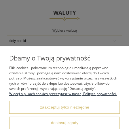
WALUTY
Wybierz walutę
Dbamy o Twoją prywatność
Pliki cookies i pokrewne im technologie umożliwiają poprawne
TWOJE KONTO
działanie strony i pomagają nam dostosować ofertę do Twoich
potrzeb. Możesz zaakceptować wykorzystanie przez nas wszystkich
tych plików i przejść do sklepu lub dostosować użycie plików do
PŁATNOŚCI I DOSTAWA
swoich preferencji, wybierając opcję "Dostosuj zgody".
Więcej o plikach cookies przeczytasz w naszej Polityce prywatności.
REGULAMINY
zaakceptuj tylko niezbędne
dostosuj zgody
KONTAKT I DANE ADRESOWE