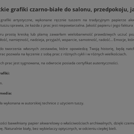
kie grafiki czarno-białe do salonu, przedpokoju, j
 grafiki artystyczne, wykonane ręcznie tuszem na tradycyjnym papierze akw
tuszu sprawia, że każda z prac jest niepowtarzalna. Jakość papieru i jego faktur
ru prostą kreską lub plamą zawarłam wielobarwność prawdziwych uczuć pozo
iłość, namiętność, nadzieja, przyjaźń, wsparcie, samotność, radość... Emocje, któ
o tworzenia własnych zestawów, które opowiedzą Twoją historię, będą natc
rac pozwala na łączenie z sobą prac z różnych cykli i w różnych wielkościach.
ch prac jest sygnowana, na odwrocie posiada certyfikat autentyczności.
afiki:
m.
 media:
ła wykonana w autorskiej technice z użyciem tuszy.
kości bawełniany papier akwarelowy o właściwościach archiwalnych, dzięki czemu
. Naturalnie biały, bez wybielaczy optycznych, w odcieniu ciepłej bieli.