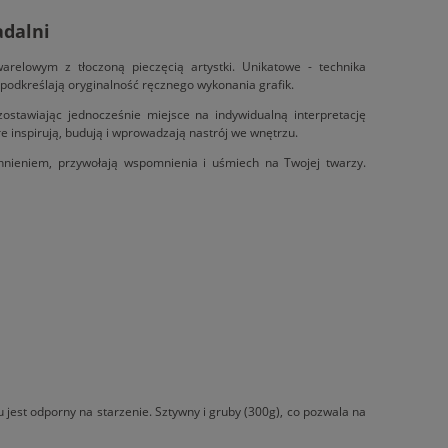
adalni
arelowym z tłoczoną pieczęcią artystki. Unikatowe - technika
a podkreślają oryginalność ręcznego wykonania grafik.
stawiając jednocześnie miejsce na indywidualną interpretację
re inspirują, budują i wprowadzają nastrój we wnętrzu.
hnieniem, przywołają wspomnienia i uśmiech na Twojej twarzy.
 jest odporny na starzenie. Sztywny i gruby (300g), co pozwala na