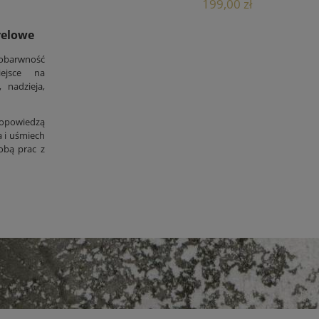
199,00 zł
relowe
obarwność
iejsce na
 nadzieja,
 opowiedzą
a i uśmiech
obą prac z