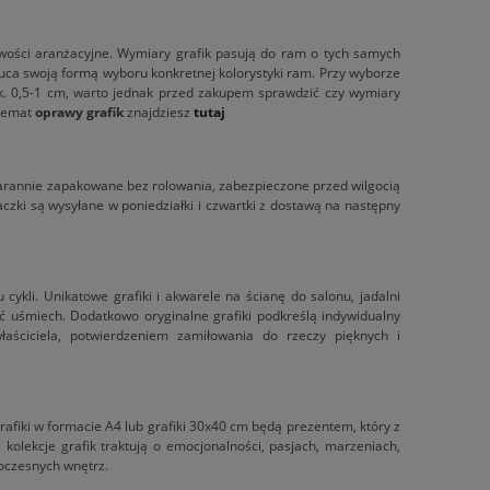
iwości aranżacyjne. Wymiary grafik pasują do ram o tych samych
ca swoją formą wyboru konkretnej kolorystyki ram. Przy wyborze
. 0,5-1 cm, warto jednak przed zakupem sprawdzić czy wymiary
 temat
oprawy grafik
znajdziesz
tutaj
starannie zapakowane bez rolowania, zabezpieczone przed wilgocią
zki są wysyłane w poniedziałki i czwartki z dostawą na następny
cykli. Unikatowe grafiki i akwarele na ścianę do salonu, jadalni
ć uśmiech. Dodatkowo oryginalne grafiki podkreślą indywidualny
właściciela, potwierdzeniem zamiłowania do rzeczy pięknych i
afiki w formacie A4 lub grafiki 30x40 cm będą prezentem, który z
olekcje grafik traktują o emocjonalności, pasjach, marzeniach,
woczesnych wnętrz.