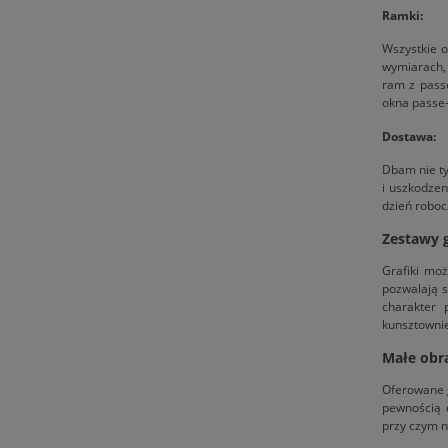
Ramki:
Wszystkie o
wymiarach, 
ram z pass
okna passe-
Dostawa:
Dbam nie ty
i uszkodzen
dzień roboc
Zestawy g
Grafiki moż
pozwalają s
charakter 
kunsztowni
Małe obra
Oferowane g
pewnością d
przy czym n