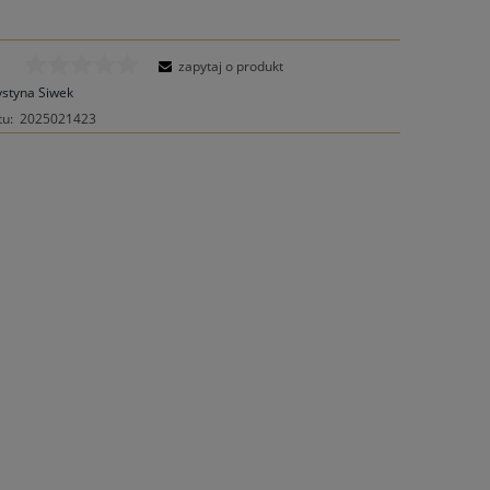
zapytaj o produkt
ystyna Siwek
tu:
2025021423