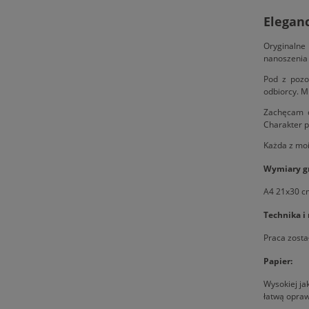
Eleganc
Oryginalne
nanoszenia 
Pod z pozo
odbiorcy. M
Zachęcam d
Charakter p
Każda z moi
Wymiary gr
A4 21x30 c
Technika i
Praca zosta
Papier:
Wysokiej ja
łatwą oprawę