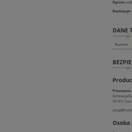
Opinie
osób
Realizacje 
DANE 
Rozmiar
BEZPI
Produc
Pracownia 
Gimnazjaln
55-011 Siec
shop@kryst
Osoba 