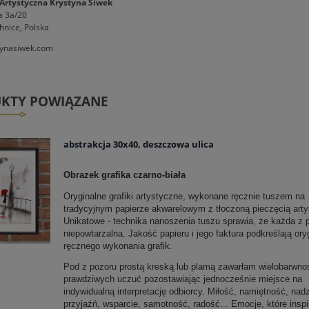
Artystyczna Krystyna Siwek
a 3a/20
hnice, Polska
ynasiwek.com
KTY POWIĄZANE
abstrakcja 30x40, deszczowa ulica
Obrazek grafika czarno-biała
Oryginalne grafiki artystyczne, wykonane ręcznie tuszem na
tradycyjnym papierze akwarelowym z tłoczoną pieczęcią artys
Unikatowe - technika nanoszenia tuszu sprawia, że każda z p
niepowtarzalna. Jakość papieru i jego faktura podkreślają ory
ręcznego wykonania grafik.
Pod z pozoru prostą kreską lub plamą zawarłam wielobarwno
prawdziwych uczuć pozostawiając jednocześnie miejsce na
indywidualną interpretację odbiorcy. Miłość, namiętność, nadz
przyjaźń, wsparcie, samotność, radość... Emocje, które inspi