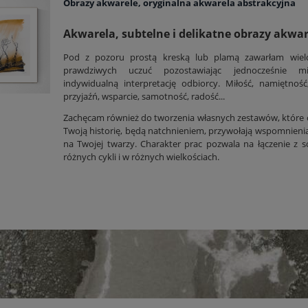
Obrazy akwarele, oryginalna akwarela abstrakcyjna
Akwarela, subtelne i delikatne obrazy akwa
Pod z pozoru prostą kreską lub plamą zawarłam wiel
prawdziwych uczuć pozostawiając jednocześnie m
indywidualną interpretację odbiorcy. Miłość, namiętność,
przyjaźń, wsparcie, samotność, radość...
Zachęcam również do tworzenia własnych zestawów, które
Twoją historię, będą natchnieniem, przywołają wspomnieni
na Twojej twarzy. Charakter prac pozwala na łączenie z s
różnych cykli i w różnych wielkościach.