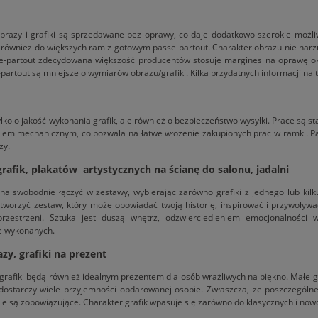
brazy i grafiki są sprzedawane bez oprawy, co daje dodatkowo szerokie możl
również do większych ram z gotowym passe-partout. Charakter obrazu nie narzu
e-partout zdecydowana większość producentów stosuje margines na oprawę ok
partout są mniejsze o wymiarów obrazu/grafiki. Kilka przydatnych informacji na
lko o jakość wykonania grafik, ale również o bezpieczeństwo wysyłki. Prace są 
iem mechanicznym, co pozwala na łatwe włożenie zakupionych prac w ramki. Pac
zy.
rafik, plakatów artystycznych na ścianę do salonu, jadalni
na swobodnie łączyć w zestawy, wybierając zarówno grafiki z jednego lub kilku 
tworzyć zestaw, który może opowiadać twoją historię, inspirować i przywoływa
przestrzeni. Sztuka jest duszą wnętrz, odzwierciedleniem emocjonalności 
e wykonanych.
zy, grafiki na prezent
rafiki będą również idealnym prezentem dla osób wrażliwych na piękno. Małe gr
ostarczy wiele przyjemności obdarowanej osobie. Zwłaszcza, że poszczególne k
ie są zobowiązujące. Charakter grafik wpasuje się zarówno do klasycznych i no