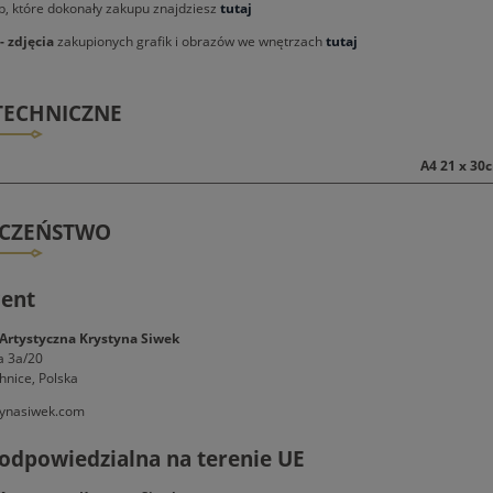
, które dokonały zakupu znajdziesz
tutaj
- zdjęcia
zakupionych grafik i obrazów we wnętrzach
tutaj
TECHNICZNE
A4 21 x 30
ECZEŃSTWO
ent
Artystyczna Krystyna Siwek
a 3a/20
hnice, Polska
ynasiwek.com
odpowiedzialna na terenie UE