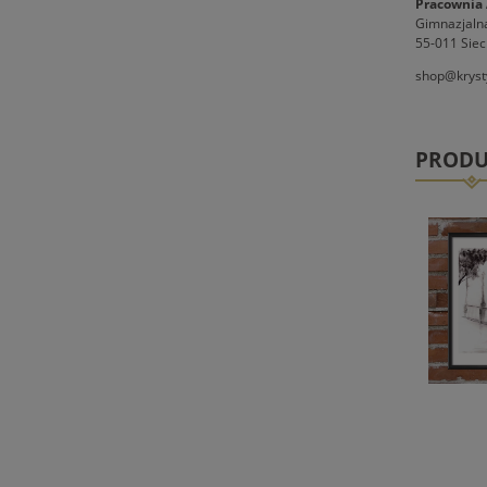
Pracownia 
Gimnazjaln
55-011 Siec
shop@kryst
PRODU