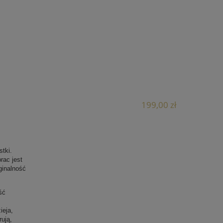
199,00 zł
tki.
rac jest
ginalność
ść
ieja,
rują,