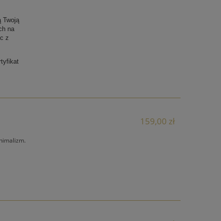
ą Twoją
ch na
c z
tyfikat
159,00 zł
nimalizm.