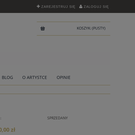
ZAREJESTRUJ SIĘ
ZALOGUJ SIĘ
KOSZYK:
(PUSTY)
BLOG
O ARTYSTCE
OPINIE
:
SPRZEDANY
0,00 zł