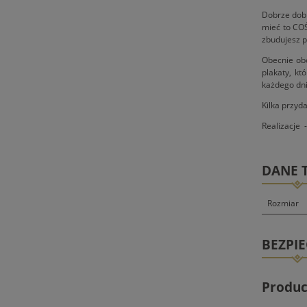
Dobrze dobr
mieć to COŚ
zbudujesz p
Obecnie obo
plakaty, kt
każdego dni
Kilka przyd
Realizacje 
DANE 
Rozmiar
BEZPI
Produc