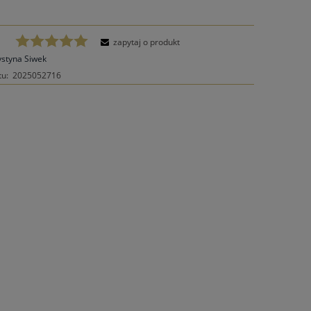
zapytaj o produkt
ystyna Siwek
tu:
2025052716