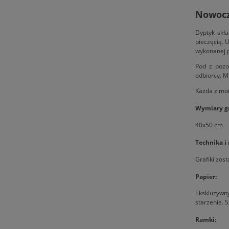
Nowocz
Dyptyk skła
pieczęcią. 
wykonanej p
Pod z pozo
odbiorcy. M
Każda z moi
Wymiary gr
40x50 cm
Technika i
Grafiki zos
Papier:
Ekskluzywny
starzenie. S
Ramki: