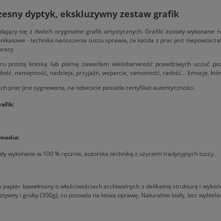
esny dyptyk, ekskluzywny zestaw grafik
dający się z dwóch oryginalne grafik artystycznych. Grafiki zostały wykonane
Unikatowe - technika nanoszenia tuszu sprawia, że każda z prac jest niepowtarzal
racy.
ru prostą kreską lub plamą zawarłam wielobarwność prawdziwych uczuć pozo
iłość, namiętność, nadzieja, przyjaźń, wsparcie, samotność, radość... Emocje, któ
ch prac jest sygnowana, na odwrocie posiada certyfikat autentyczności.
afik:
 media:
tały wykonane w 100 % ręcznie, autorska techniką z użyciem tradycyjnych tuszy.
 papier bawełniany o właściwościach archiwalnych z delikatną strukturą i wyko
ztywny i gruby (300g), co pozwala na łatwą oprawę. Naturalnie biały, bez wybielacz