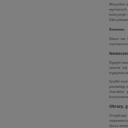
Wszystkie o
wymiarach.
kolorystyk
Zdecydowan
Dostawa:
Dbam nie t
mechaniczn
Nowoczes
Dyptyki two
salonie lu
tryptyków 
Grafiki możn
pozwalają s
charakter 
kunsztowni
Obrazy, g
Urządzając
niepowtarz
dusza wnętr