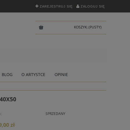
ZAREJESTRUJ SIĘ
ZALOGUJ SIĘ
KOSZYK:
(PUSTY)
BLOG
O ARTYSTCE
OPINIE
 40X50
:
SPRZEDANY
9,00 zł