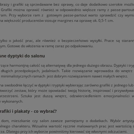
brazy i grafiki są sprzedawane bez oprawy, co daje dodatkowo szerokie możl
 Grafiki można oprawić również w odpowiednio większe ramy z passe-partout
i ram. Przy wyborze ram z gotowym passe-partout warto sprawdzić czy wymia
a większość producentów stosuje margines na oprawę ok. 0,5-1 cm.
ylko o jakość prac, ale również o bezpieczeństwo wysyłki. Prace są stara
ym. Gotowe do włożenia w ramę zaraz po odpakowaniu.
ne dyptyki do salonu
rzące harmonijną całość są alternatywą dla jednego dużego obrazu. Dyptyki i tr
b długich przedpokojach, jadalniach. Takie rozwiązanie wprowadza do wnętr
w minimalistycznych ramach jest dobrym rozwiązaniem nawet małych wnętrz.
a swobodnie łączyć w dyptyki i tryptyki wybierając zarówno grafiki z jednego lub k
tworzyć zestaw, który może opowiadać twoją historię, inspirować i przywoływa
przestrzeni. Sztuka jest duszą wnętrz, odzwierciedleniem emocjonalności 
e wykonanych.
rafiki i plakaty - co wybrać?
 dom, mieszkanie czy salon zawsze pamiętamy o dodatkach. Wybór artysty
alnego charakteru. Wizualna wartość ręcznie malowanych prac jest wartością 
za. Dlatego przy ich wyborze powinniśmy kierować się własnymi odczuciami.