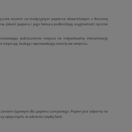
 ręcznie tuszem na tradycyjnym papierze akwarelowym z tłoczoną
na. Jakość papieru i jego faktura podkreślają oryginalność ręcznie
stawiając jednocześnie miejsce na indywidualną interpretację
re inspirują, budują i wprowadzają nastrój we wnętrzu.
ńczeniem typowym dla papieru czerpanego. Papier jest odporny na
y optycznych, w odcieniu ciepłej bieli.