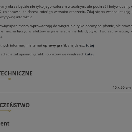
any obraz będzie nie tylko jego walorem wizualnym, ale podkreśli indywidualny 
, co sprawia, że chcesz mieć go w swoim otoczeniu. Zdaj się na własną intuicję 
ozytywną interakcje.
wiązujące trendy wprowadzają do wnętrz nie tylko obrazy na płótnie, ale stawia
óre można łączyć w efektowne galerie ścienne lub dyptyki. Tworząc wnętrze,
a.
atnych informacji na temat
oprawy grafik
znajdziesz
tutaj
- zdjęcia zakupionych grafik i obrazów we wnętrzach
tutaj
TECHNICZNE
40 x 50 cm
ECZEŃSTWO
ent