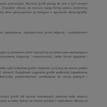
iwości aranżacyjne. Wymiary grafik pasują do ram o tych samych
. Charakter obrazu nie narzuca swoją formą wyboru konkretnej
ry okna passe-partout są mniejsze o wymiarów obrazu/grafiki.
nnie zapakowane, zabezpieczone przed wilgocią i uszkodzeniem
yptyki są zestawami, które najczęściej są zawieszane nad kanapą w
z stonowaną elegancję i nowoczesność, Lekka forma dyptyków i
ilku cykli.Unikatowe grafik i akwarele na ścianę do salonu, jadalni
ć uśmiech. Dodatkowo oryginalne grafiki podkreślą indywidualny
właściciela, potwierdzeniem zamiłowania do rzeczy pięknych i
cznych grafik lub ręcznie malowanych obrazów nada wnętrzu
samą w sobie, której nie można pomylić z wydrukami. Obrazy to