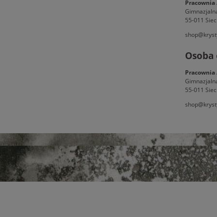
Pracownia 
Gimnazjaln
55-011 Siec
shop@kryst
Osoba 
Pracownia 
Gimnazjaln
55-011 Siec
shop@kryst