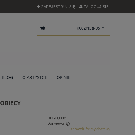
ZAREJESTRUJ SIĘ
ZALOGUJ SIĘ
KOSZYK:
(PUSTY)
BLOG
O ARTYSTCE
OPINIE
KOBIECY
:
DOSTĘPNY
Darmowa
sprawdź formy dostawy