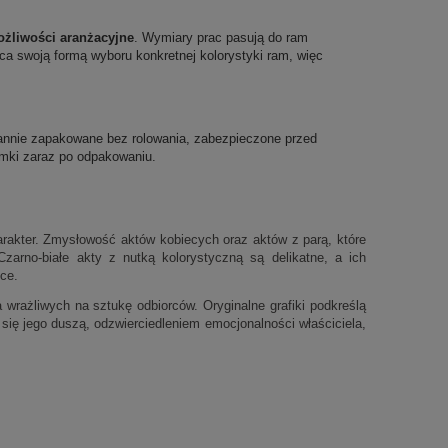
żliwości aranżacyjne
. Wymiary prac pasują do ram
ca swoją formą wyboru konkretnej kolorystyki ram, więc
rannie zapakowane bez rolowania, zabezpieczone przed
mki zaraz po odpakowaniu.
harakter. Zmysłowość aktów kobiecych oraz aktów z parą, które
arno-białe akty z nutką kolorystyczną są delikatne, a ich
ce.
la
wrażliwych na sztukę odbiorców.
Oryginalne grafiki podkreślą
e się jego duszą,
odzwierciedleniem emocjonalności
właściciela
,