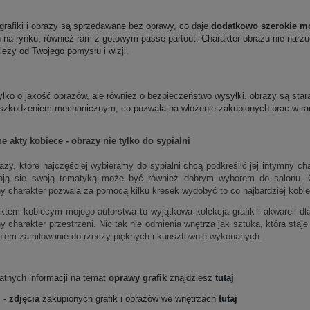
grafiki i obrazy są sprzedawane bez oprawy, co daje
dodatkowo szerokie mo
 na rynku, również ram z gotowym passe-partout. Charakter obrazu nie narzu
eży od Twojego pomysłu i wizji.
ylko o jakość obrazów, ale również o bezpieczeństwo wysyłki. obrazy są sta
 uszkodzeniem mechanicznym, co pozwala na włożenie zakupionych prac w ra
e akty kobiece - obrazy nie tylko do sypialni
razy, które najczęściej wybieramy do sypialni chcą podkreślić jej intymny c
ają się swoją tematyką może być również dobrym wyborem do salonu. Cz
ny charakter pozwala za pomocą kilku kresek wydobyć to co najbardziej kobie
ktem kobiecym mojego autorstwa to wyjątkowa kolekcja grafik i akwareli d
y charakter przestrzeni. Nic tak nie odmienia wnętrza jak sztuka, która staj
niem
zamiłowanie do rzeczy pięknych i kunsztownie wykonanych.
datnych informacji na temat
oprawy grafik
znajdziesz
tutaj
 - zdjęcia
zakupionych grafik i obrazów we wnętrzach
tutaj