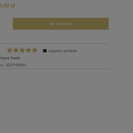
ie zawiera ewentualnych kosztów
9,00 zł
ści
do koszyka
.
zapytaj o produkt
ystyna Siwek
tu:
202310046x