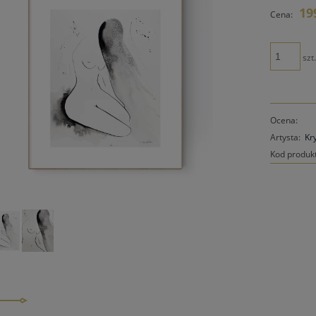
Cena n
19
Cena:
płatno
szt
Ocena:
Artysta:
Kr
Kod produk