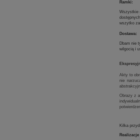
Ramki:
Wszystkie 
dostępnych
wszytko zal
Dostawa:
Dbam nie t
wilgocią i
Ekspresyjn
Akty to ob
nie narzuc
abstrakcyj
Obrazy z a
indywidualn
potwierdz
e
Kilka przy
Realizacje