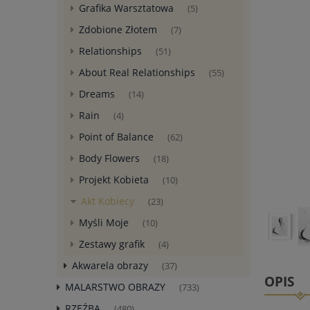
Grafika Warsztatowa
(5)
Zdobione Złotem
(7)
Relationships
(51)
About Real Relationships
(55)
Dreams
(14)
Rain
(4)
Point of Balance
(62)
Body Flowers
(18)
Projekt Kobieta
(10)
Akt Kobiecy
(23)
Myśli Moje
(10)
Zestawy grafik
(4)
Akwarela obrazy
(37)
OPIS
MALARSTWO OBRAZY
(733)
RZEŹBA
(480)