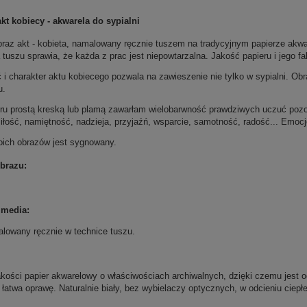
akt kobiecy - akwarela do sypialni
braz akt - kobieta, namalowany ręcznie tuszem na tradycyjnym papierze akwar
tuszu sprawia, że każda z prac jest niepowtarzalna. Jakość papieru i jego f
 i charakter aktu kobiecego pozwala na zawieszenie nie tylko w sypialni. Ob
u.
ru prostą kreską lub plamą zawarłam wielobarwność prawdziwych uczuć pozos
iłość, namiętność, nadzieja, przyjaźń, wsparcie, samotność, radość... Emocje
ich obrazów jest sygnowany.
brazu:
 media:
lowany ręcznie w technice tuszu.
kości papier akwarelowy o właściwościach archiwalnych, dzięki czemu jest od
łatwa oprawę. Naturalnie biały, bez wybielaczy optycznych, w odcieniu ciepłej