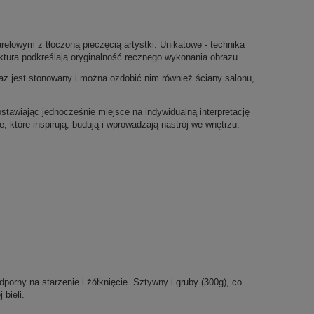
elowym z tłoczoną pieczęcią artystki. Unikatowe - technika
aktura podkreślają oryginalność ręcznego wykonania obrazu
raz jest stonowany i można ozdobić nim również ściany salonu,
tawiając jednocześnie miejsce na indywidualną interpretację
, które inspirują, budują i wprowadzają nastrój we wnętrzu.
porny na starzenie i żółknięcie. Sztywny i gruby (300g), co
 bieli.