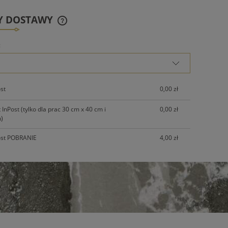
Y DOSTAWY
:
CENA NIE ZAWIERA EWENTUALNYCH
KOSZTÓW PŁATNOŚCI
ost
0,00 zł
InPost (tylko dla prac 30 cm x 40 cm i
0,00 zł
)
ost POBRANIE
4,00 zł