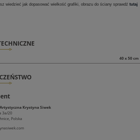
esz wiedzieć jak dopasować wielkość grafiki, obrazu do ściany sprawdź
tutaj
TECHNICZNE
40 x 50 cm
ECZEŃSTWO
ent
Artystyczna Krystyna Siwek
a 3a/20
hnice, Polska
ynasiwek.com