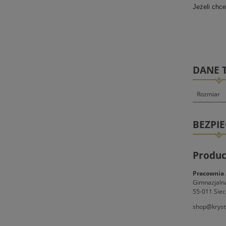
Jeżeli chc
DANE 
Rozmiar
BEZPI
Produc
Pracownia 
Gimnazjaln
55-011 Siec
shop@kryst