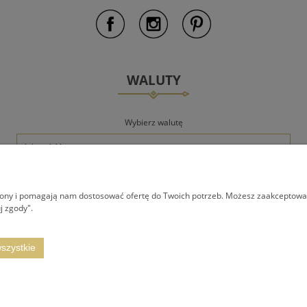
WALUTY
Wybierz walutę
trony i pomagają nam dostosować ofertę do Twoich potrzeb. Możesz zaakceptować 
j zgody".
AWA
REGULAMINY
KONTAKT I DAN
Regulamin Sklepu
Kontakt i dane firm
szystkie
Polityka prywatności
Zwroty i reklamacje