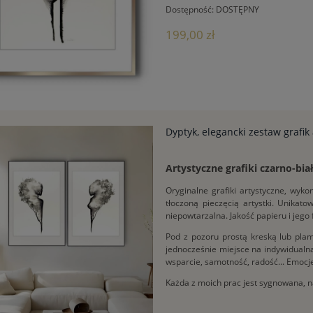
Dostępność:
DOSTĘPNY
199,00 zł
Dyptyk, elegancki zestaw grafik
Artystyczne grafiki czarno-bi
Oryginalne grafiki artystyczne, wy
tłoczoną pieczęcią artystki. Unikat
niepowtarzalna. Jakość papieru i jego
Pod z pozoru prostą kreską lub pl
jednocześnie miejsce na indywidualną 
wsparcie, samotność, radość... Emocje
Każda z moich prac jest sygnowana, n