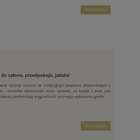
do koszyka
e do salonu, przedpokoju, jadalni
konane ręcznie tuszem na tradycyjnym papierze akwarelowym z
owe - technika nanoszenia tuszu sprawia, że każda z prac jest
 faktura podkreślają oryginalność ręcznego wykonania grafik.
do koszyka