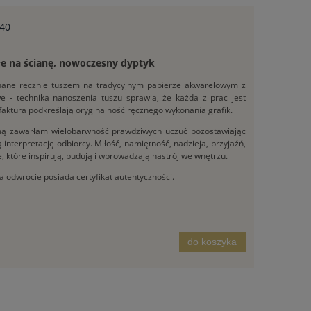
x40
ałe na ścianę, nowoczesny dyptyk
konane ręcznie tuszem na tradycyjnym papierze akwarelowym z
owe - technika nanoszenia tuszu sprawia, że każda z prac jest
 faktura podkreślają oryginalność ręcznego wykonania grafik.
amą zawarłam wielobarwność prawdziwych uczuć pozostawiając
interpretację odbiorcy. Miłość, namiętność, nadzieja, przyjaźń,
, które inspirują, budują i wprowadzają nastrój we wnętrzu.
a odwrocie posiada certyfikat autentyczności.
do koszyka