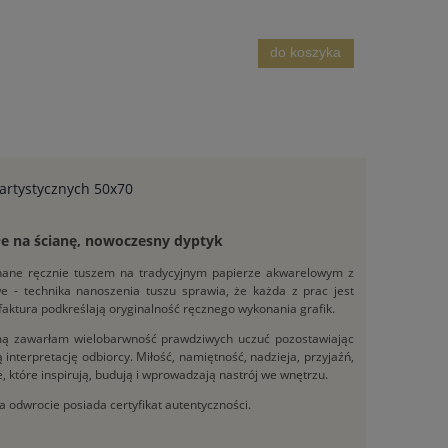
do koszyka
 artystycznych 50x70
ałe na ścianę, nowoczesny dyptyk
konane ręcznie tuszem na tradycyjnym papierze akwarelowym z
owe - technika nanoszenia tuszu sprawia, że każda z prac jest
 faktura podkreślają oryginalność ręcznego wykonania grafik.
amą zawarłam wielobarwność prawdziwych uczuć pozostawiając
interpretację odbiorcy. Miłość, namiętność, nadzieja, przyjaźń,
, które inspirują, budują i wprowadzają nastrój we wnętrzu.
a odwrocie posiada certyfikat autentyczności.