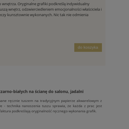
 wnętrza. Oryginalne grafiki podkreślą indywidualny
 duszą wnętrz, odzwierciedleniem emocjonalności właściciela i
eczy kunsztownie wykonanych. Nic tak nie odmienia
do koszyka
 czarno-białych na ścianę do salonu, jadalni
konane ręcznie tuszem na tradycyjnym papierze akwarelowym z
owe - technika nanoszenia tuszu sprawia, że każda z prac jest
 faktura podkreślają oryginalność ręcznego wykonania grafik.