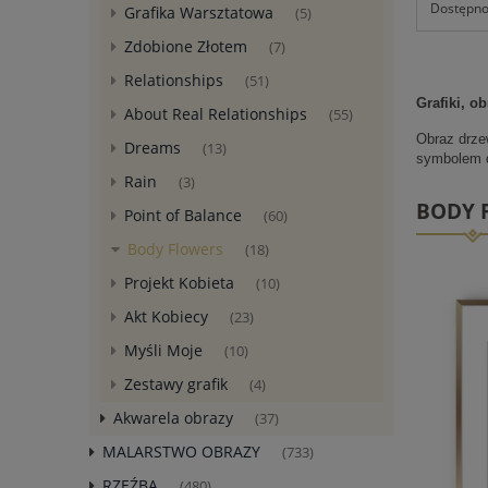
Dostępnoś
Grafika Warsztatowa
(5)
Zdobione Złotem
(7)
Relationships
(51)
Grafiki, o
About Real Relationships
(55)
Obraz drzew
Dreams
(13)
symbolem d
Rain
(3)
BODY 
Point of Balance
(60)
Body Flowers
(18)
Projekt Kobieta
(10)
Akt Kobiecy
(23)
Myśli Moje
(10)
Zestawy grafik
(4)
Akwarela obrazy
(37)
MALARSTWO OBRAZY
(733)
RZEŹBA
(480)