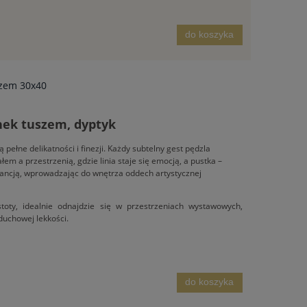
do koszyka
szem 30x40
nek tuszem, dyptyk
pełne delikatności i finezji. Każdy subtelny gest pędzla
em a przestrzenią, gdzie linia staje się emocją, a pustka –
gancją, wprowadzając do wnętrza oddech artystycznej
toty, idealnie odnajdzie się w przestrzeniach wystawowych,
 duchowej lekkości.
do koszyka