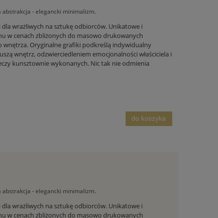
abstrakcja - elegancki minimalizm.
i dla wrażliwych na sztukę odbiorców. Unikatowe i
alonu w cenach zbliżonych do masowo drukowanych
 wnętrza. Oryginalne grafiki podkreślą indywidualny
 duszą wnętrz, odzwierciedleniem emocjonalności właściciela i
eczy kunsztownie wykonanych. Nic tak nie odmienia
do koszyka
abstrakcja - elegancki minimalizm.
i dla wrażliwych na sztukę odbiorców. Unikatowe i
alonu w cenach zbliżonych do masowo drukowanych