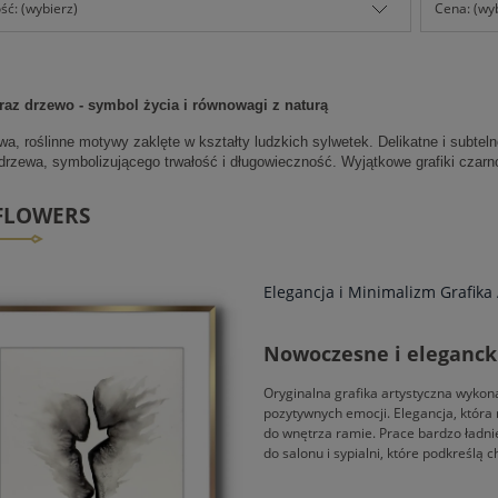
ć: (wybierz)
Cena: (wy
braz drzewo - symbol życia i równowagi z naturą
a, roślinne motywy zaklęte w kształty ludzkich sylwetek. Delikatne i subtel
rzewa, symbolizującego trwałość i długowieczność. Wyjątkowe grafiki czarno-
FLOWERS
Elegancja i Minimalizm Grafika
Nowoczesne i elegancki
Oryginalna grafika artystyczna wykon
pozytywnych emocji. Elegancja, która
do wnętrza ramie. Prace bardzo ładnie
do salonu i sypialni, które podkreślą 