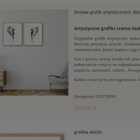
Zestaw grafik artystycznych 30
Artystyczne grafiki czarno-bi
Oryginalne grafiki artystyczne, wy
tłoczoną pieczęcią artystki. Unikat
niepowtarzalna. Jakość papieru i jego
Pod z pozoru prostą kreską lub pl
jednocześnie miejsce na indywidualną 
wsparcie, samotność, radość... Emocje
Każda z moich prac jest sygnowana, n
Dostępność:
DOSTĘPNY
315,00 zł
grafika 40x50