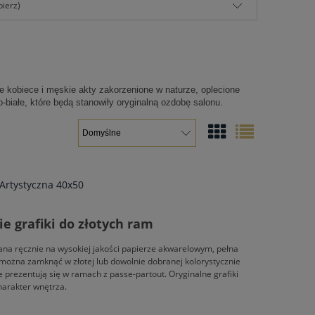
bierz)
ne kobiece i męskie akty zakorzenione w naturze, oplecione
białe, które będą stanowiły oryginalną ozdobę salonu.
 Artystyczna 40x50
e grafiki do złotych ram
ana ręcznie na wysokiej jakości papierze akwarelowym, pełna
 można zamknąć w złotej lub dowolnie dobranej kolorystycznie
 prezentują się w ramach z passe-partout. Oryginalne grafiki
charakter wnętrza.