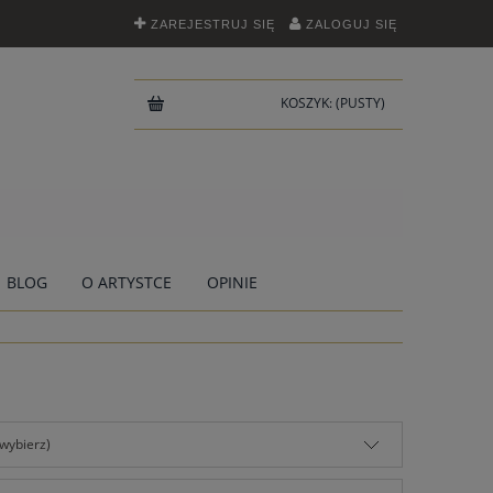
ZAREJESTRUJ SIĘ
ZALOGUJ SIĘ
KOSZYK:
(PUSTY)
BLOG
O ARTYSTCE
OPINIE
(wybierz)