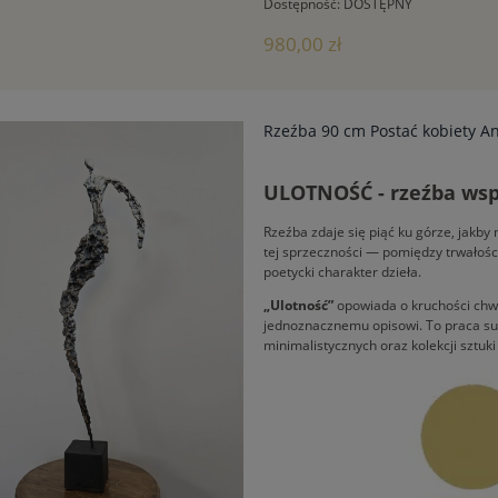
Dostępność:
DOSTĘPNY
980,00 zł
Rzeźba 90 cm Postać kobiety Ani
ULOTNOŚĆ - rzeźba współ
Rzeźba zdaje się piąć ku górze, jakb
tej sprzeczności — pomiędzy trwałośc
poetycki charakter dzieła.
„Ulotność”
opowiada o kruchości chwi
jednoznacznemu opisowi. To praca subt
minimalistycznych oraz kolekcji sztuk