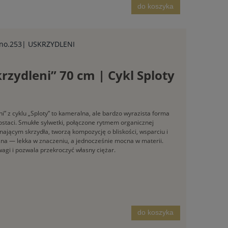
do koszyka
y no.253| USKRZYDLENI
zydleni” 70 cm | Cykl Sploty
” z cyklu „Sploty” to kameralna, ale bardzo wyrazista forma
postaci. Smukłe sylwetki, połączone rytmem organicznej
nającym skrzydła, tworzą kompozycję o bliskości, wsparciu i
zna — lekka w znaczeniu, a jednocześnie mocna w materii.
dwagi i pozwala przekroczyć własny ciężar.
do koszyka