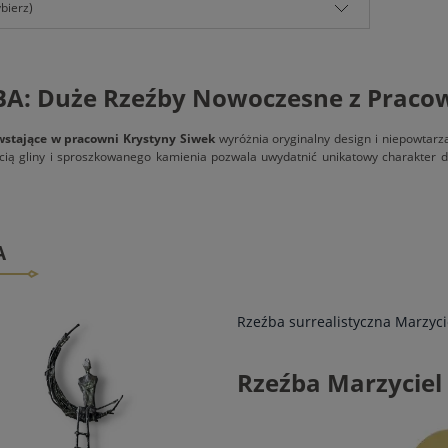
bierz)
BA: Duże Rzeźby Nowoczesne z Praco
stające w pracowni Krystyny Siwek
wyróżnia oryginalny design i niepowtarza
cią gliny i sproszkowanego kamienia pozwala uwydatnić unikatowy charakter dz
A
Rzeźba surrealistyczna Marzyci
Rzeźba Marzyciel