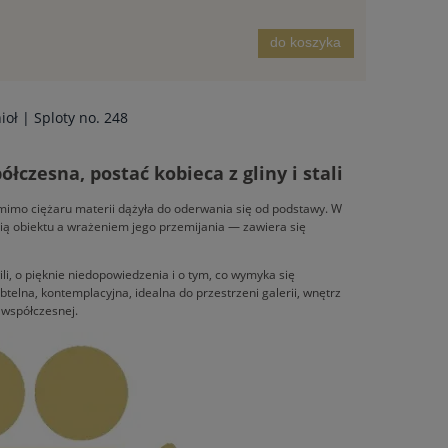
do koszyka
oł | Sploty no. 248
czesna, postać kobieca z gliny i stali
y mimo ciężaru materii dążyła do oderwania się od podstawy. W
ią obiektu a wrażeniem jego przemijania — zawiera się
li, o pięknie niedopowiedzenia i o tym, co wymyka się
elna, kontemplacyjna, idealna do przestrzeni galerii, wnętrz
i współczesnej.