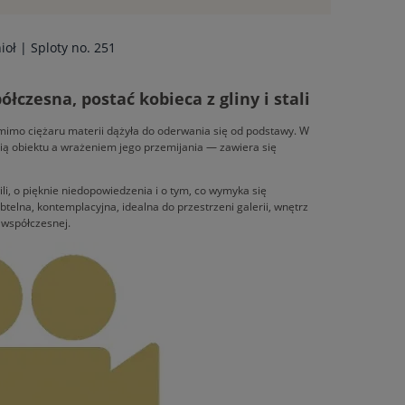
oł | Sploty no. 251
czesna, postać kobieca z gliny i stali
y mimo ciężaru materii dążyła do oderwania się od podstawy. W
ią obiektu a wrażeniem jego przemijania — zawiera się
li, o pięknie niedopowiedzenia i o tym, co wymyka się
elna, kontemplacyjna, idealna do przestrzeni galerii, wnętrz
i współczesnej.