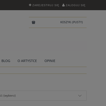
ZAREJESTRUJ SIĘ
ZALOGUJ SIĘ
KOSZYK:
(PUSTY)
BLOG
O ARTYSTCE
OPINIE
ć: (wybierz)