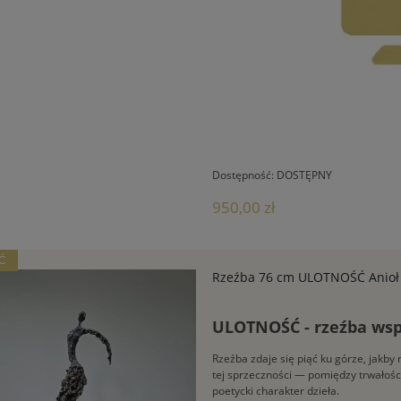
Dostępność:
DOSTĘPNY
950,00 zł
Ć
Rzeźba 76 cm ULOTNOŚĆ Anioł |
ULOTNOŚĆ - rzeźba współ
Rzeźba zdaje się piąć ku górze, jakb
tej sprzeczności — pomiędzy trwałośc
poetycki charakter dzieła.