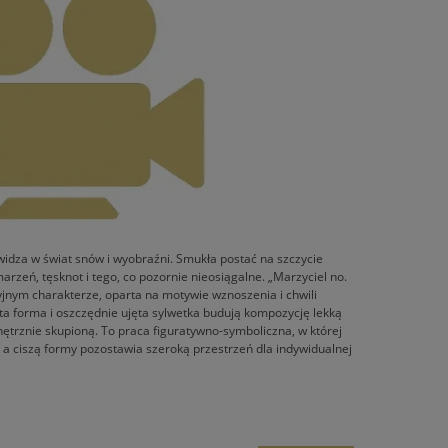
 widza w świat snów i wyobraźni. Smukła postać na szczycie
arzeń, tęsknot i tego, co pozornie nieosiągalne. „Marzyciel no.
yjnym charakterze, oparta na motywie wznoszenia i chwili
sta forma i oszczędnie ujęta sylwetka budują kompozycję lekką
nętrznie skupioną. To praca figuratywno-symboliczna, w której
 a ciszą formy pozostawia szeroką przestrzeń dla indywidualnej