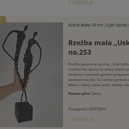
2 100,00 zł
Ć
Rzeźb Mała 70 cm |Cykl Splot
Rzeźba mała „Uskr
no.253
Rzeźba wykonana ręcznie. „Uskrzydleni
rzeźbiarska oparta na relacji dwóch 
struktury i szerokim gestem przypomi
wewnętrznej sile. To rzeźba symbolic
Mówi o relacji, która unosi, dodaje o
Nazwa cyklu:
Sploty
Dostępność:
DOSTĘPNY
1 000,00 zł