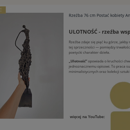
Ć
Rzeźba 76 cm Postać kobiety Ani
ULOTNOŚĆ - rzeźba współ
Rzeźba zdaje się piąć ku górze, jakb
tej sprzeczności — pomiędzy trwałośc
poetycki charakter dzieła.
„Ulotność”
opowiada o kruchości chwi
jednoznacznemu opisowi. To praca subt
minimalistycznych oraz kolekcji sztuk
więcej na YouTube: