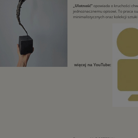
„Ulotność”
opowiada o kruchości chwi
jednoznacznemu opisowi. To praca subt
minimalistycznych oraz kolekcji sztuk
więcej na YouTube: