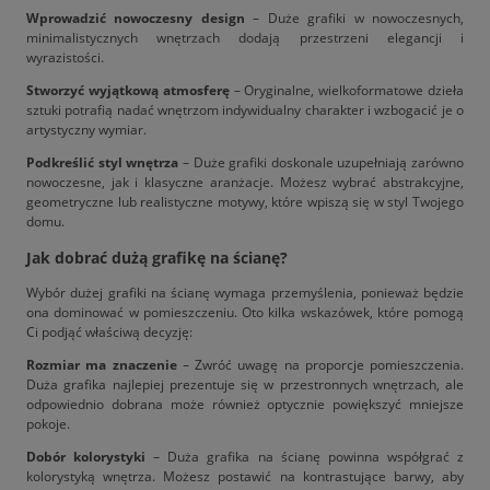
Wprowadzić nowoczesny design
– Duże grafiki w nowoczesnych,
minimalistycznych wnętrzach dodają przestrzeni elegancji i
wyrazistości.
Stworzyć wyjątkową atmosferę
– Oryginalne, wielkoformatowe dzieła
sztuki potrafią nadać wnętrzom indywidualny charakter i wzbogacić je o
artystyczny wymiar.
Podkreślić styl wnętrza
– Duże grafiki doskonale uzupełniają zarówno
nowoczesne, jak i klasyczne aranżacje. Możesz wybrać abstrakcyjne,
geometryczne lub realistyczne motywy, które wpiszą się w styl Twojego
domu.
Jak dobrać dużą grafikę na ścianę?
Wybór dużej grafiki na ścianę wymaga przemyślenia, ponieważ będzie
ona dominować w pomieszczeniu. Oto kilka wskazówek, które pomogą
Ci podjąć właściwą decyzję:
Rozmiar ma znaczenie
– Zwróć uwagę na proporcje pomieszczenia.
Duża grafika najlepiej prezentuje się w przestronnych wnętrzach, ale
odpowiednio dobrana może również optycznie powiększyć mniejsze
pokoje.
Dobór kolorystyki
– Duża grafika na ścianę powinna współgrać z
kolorystyką wnętrza. Możesz postawić na kontrastujące barwy, aby