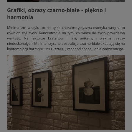
Grafiki, obrazy czarno-białe - piękno i
harmonia
Minimalizm w stylu to nie tylko charakterystyczna estetyka wnętrz, to
również styl życia. Koncentracja na tym, co wnosi do życia prawdziwą
wartość. Na fakturze kształtów i linii, unikalnym pięknie rzeczy
niedoskonałych. Minimalistyczne abstrakcje czarno-białe skupiają się na
kontemplacji harmonii linii i kształtu, reset od chaosu dnia codziennego.