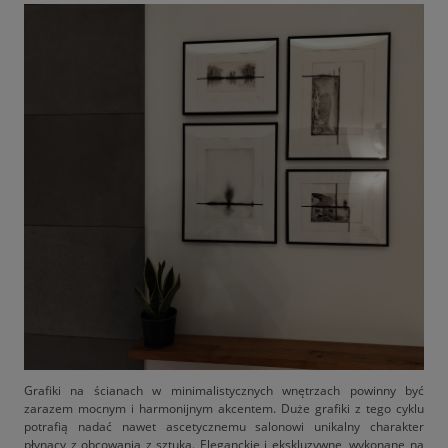
Grafiki na ścianach w minimalistycznych wnętrzach powinny być
zarazem mocnym i harmonijnym akcentem. Duże grafiki z tego cyklu
potrafią nadać nawet ascetycznemu salonowi unikalny charakter
płynący z obcowania z sztuką. Eleganckie i ekskluzywne, wykonane na