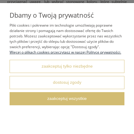
przyciągnąć uwagę, lub wybrać stonowane kolory, które subtelnie
wkomponują się w całość.
Dbamy o Twoją prywatność
Tematyka grafiki
– Oprócz estetyki, ważna jest również tematyka
grafiki. Wybieraj obrazy, które oddają Twój styl i osobowość – czy to
Pliki cookies i pokrewne im technologie umożliwiają poprawne
abstrakcyjne formy, pejzaże, czy nowoczesne motywy geometryczne.
działanie strony i pomagają nam dostosować ofertę do Twoich
potrzeb. Możesz zaakceptować wykorzystanie przez nas wszystkich
Gdzie kupić duże grafiki na ścianę?
tych plików i przejść do sklepu lub dostosować użycie plików do
Jeśli interesują Cię unikalne, duże grafiki na ścianę, istnieje wiele miejsc,
swoich preferencji, wybierając opcję "Dostosuj zgody".
w których możesz znaleźć wyjątkowe dzieła sztuki:
Więcej o plikach cookies przeczytasz w naszej Polityce prywatności.
Galerie sztuki online
– Sklepy internetowe z grafikami oferują szeroki
wybór dużych dzieł. Znajdziesz tam prace zarówno znanych artystów,
zaakceptuj tylko niezbędne
jak i obiecujących twórców.
Targi sztuki
– Jeśli szukasz czegoś naprawdę oryginalnego, warto
dostosuj zgody
odwiedzić lokalne targi sztuki. To doskonała okazja, aby porozmawiać z
artystami i znaleźć unikalne prace.
zaakceptuj wszystkie
Sklepy specjalizujące się w dekoracjach wnętrz
– Wielu producentów
oferuje gotowe duże grafiki, które doskonale sprawdzą się jako
dekoracja ścienna w Twoim domu lub biurze.