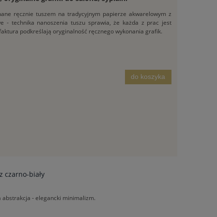
konane ręcznie tuszem na tradycyjnym papierze akwarelowym z
owe - technika nanoszenia tuszu sprawia, że każda z prac jest
 faktura podkreślają oryginalność ręcznego wykonania grafik.
do koszyka
az czarno-biały
abstrakcja - elegancki minimalizm.