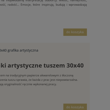
na indywidualną interpretację odbiorcy. Miłość, namiętność,
ność, radość... Emocje, które inspirują, budują i wprowadzają
do koszyka
x40 grafika artystyczna
iki artystyczne tuszem 30x40
szem na tradycyjnym papierze akwarelowym z tłoczoną
zenia tuszu sprawia, że każda z prac jest niepowtarzalna.
lają oryginalność ręcznie wykonanej pracy.
do koszyka