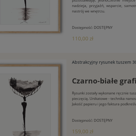
pozostawiając jednocześnie miejsce 
nadzieja, przyjaźń, wsparcie, samot
nastrój we wnętrzu.
Dostępność:
DOSTĘPNY
110,00 zł
Abstrakcyjny rysunek tuszem 30
Czarno-białe graf
Rysunki zostały wykonane ręcznie tu
pieczęcią. Unikatowe - technika nanos
Jakość papieru i jego faktura podkreś
Dostępność:
DOSTĘPNY
159,00 zł