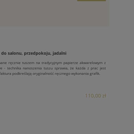
e do salonu, przedpokoju, jadalni
konane ręcznie tuszem na tradycyjnym papierze akwarelowym z
owe - technika nanoszenia tuszu sprawia, że każda z prac jest
 faktura podkreślają oryginalność ręcznego wykonania grafik.
110,00 zł