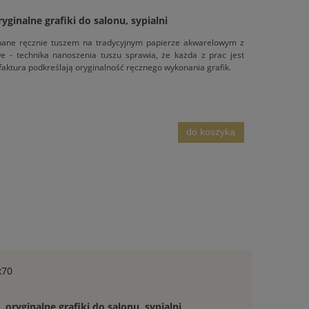
ryginalne grafiki do salonu, sypialni
konane ręcznie tuszem na tradycyjnym papierze akwarelowym z
owe - technika nanoszenia tuszu sprawia, że każda z prac jest
 faktura podkreślają oryginalność ręcznego wykonania grafik.
do koszyka
x70
, oryginalne grafiki do salonu, sypialni