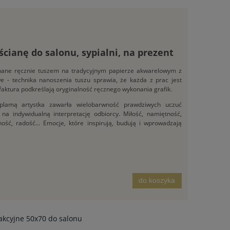
 ścianę do salonu, sypialni, na prezent
konane ręcznie tuszem na tradycyjnym papierze akwarelowym z
owe - technika nanoszenia tuszu sprawia, że każda z prac jest
 faktura podkreślają oryginalność ręcznego wykonania grafik.
plamą artystka zawarła wielobarwność prawdziwych uczuć
na indywidualną interpretację odbiorcy. Miłość, namiętność,
ność, radość... Emocje, które inspirują, budują i wprowadzają
do koszyka
rakcyjne 50x70 do salonu