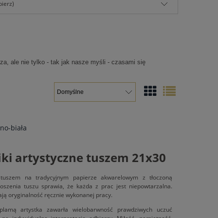
bierz)
a, ale nie tylko - tak jak nasze myśli - czasami się
no-biała
iki artystyczne tuszem 21x30
 tuszem na tradycyjnym papierze akwarelowym z tłoczoną
oszenia tuszu sprawia, że każda z prac jest niepowtarzalna.
lają oryginalność ręcznie wykonanej pracy.
plamą artystka zawarła wielobarwność prawdziwych uczuć