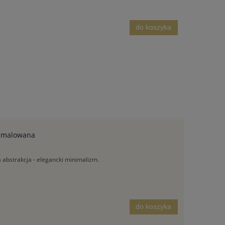
do koszyka
ie malowana
abstrakcja - elegancki minimalizm.
do koszyka