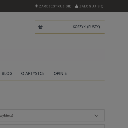
ZAREJESTRUJ SIĘ
ZALOGUJ SIĘ
KOSZYK:
(PUSTY)
BLOG
O ARTYSTCE
OPINIE
(wybierz)