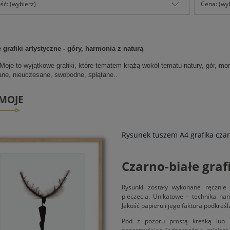
ć: (wybierz)
Cena: (wy
 grafiki artystyczne - góry, harmonia z naturą
Moje to wyjątkowe grafiki, które tematem krążą wokół tematu natury, gór, morz
ane, nieuczesane, swobodne, splątane..
 MOJE
Rysunek tuszem A4 grafika czar
Czarno-białe graf
Rysunki zostały wykonane ręcznie
pieczęcią. Unikatowe - technika nan
Jakość papieru i jego faktura podkreś
Pod z pozoru prostą kreską lub 