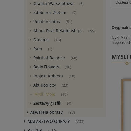
Dostępnoś
Grafika Warsztatowa
(5)
Zdobione Złotem
(7)
Relationships
(51)
Oryginalne
About Real Relationships
(55)
Cykl Myśli 
Dreams
(13)
niepoukład
Rain
(3)
MYŚLI
Point of Balance
(60)
Body Flowers
(18)
Projekt Kobieta
(10)
Akt Kobiecy
(23)
Myśli Moje
(10)
Zestawy grafik
(4)
Akwarela obrazy
(37)
MALARSTWO OBRAZY
(733)
RZEŹBA
(480)