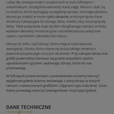
Lubię siłę i energie wnętrz urządzonych w stylu loftowym i
industrialnym. Szczególnie elementy starej cegły, betonu i stali. Są
to wnętrza, które wymagają szczególnej oprawy, mocnego akcentu.
Można go znaleźć w moim
cyklu obrazów
, w którym łączę różne
struktury nawiązujące do starego złota, miedzi, rdzy, łuszczącej się
farby. Takie połączenie staje się tłem dla głównego tematu, w który
wplatam elementy konstrukcyjne i architektoniczne połączone
często z symbolem człowieka lub natury.
Obrazy do loftu, czyli obrazy, które mają w sobie ładunek
awangardy. Sztuka, która stanie się duszą takiego wnętrza z
pewnością będzie jego mocnym akcentem.
Przy zakupie obrazu lub
grafiki powinniśmy kierować się przede wszystkim swoimi
upodobaniami i gustem, wybierając obrazy, które do nas
przemawiają.
W loftowych przestrzeniach z powodzeniem możemy tworzyć
wyjątkowe galerie ścienne zestawiając z sobą obrazy w starych
ramach z nowoczesnym grafikami i zdjęciami typu industrial. Duże
ściany pozwalają stworzyć awangardowe, inspirujące galerie.
DANE TECHNICZNE