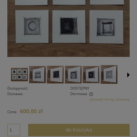
Dostępność:
DOSTĘPNY
Dostawa:
Darmowa
sprawdź formy dostawy
Cena nie zawiera ewentualnych kosztów płatności
600,00 zł
Cena:
do koszyka